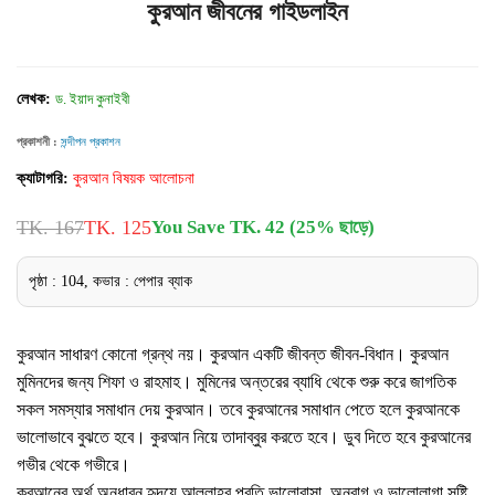
কুরআন জীবনের গাইডলাইন
লেখক:
ড. ইয়াদ কুনাইবী
প্রকাশনী :
সন্দীপন প্রকাশন
ক্যাটাগরি:
কুরআন বিষয়ক আলোচনা
TK. 167
TK. 125
You Save TK. 42 (25% ছাড়ে)
পৃষ্ঠা : 104, কভার : পেপার ব্যাক
কুরআন সাধারণ কোনো গ্রন্থ নয়। কুরআন একটি জীবন্ত জীবন-বিধান। কুরআন
মুমিনদের জন্য শিফা ও রাহমাহ। মুমিনের অন্তরের ব্যাধি থেকে শুরু করে জাগতিক
সকল সমস্যার সমাধান দেয় কুরআন। তবে কুরআনের সমাধান পেতে হলে কুরআনকে
ভালোভাবে বুঝতে হবে। কুরআন নিয়ে তাদাব্বুর করতে হবে। ডুব দিতে হবে কুরআনের
গভীর থেকে গভীরে।
কুরআনের অর্থ অনুধাবন হৃদয়ে আল্লাহর প্রতি ভালোবাসা, অনুরাগ ও ভালোলাগা সৃষ্টি