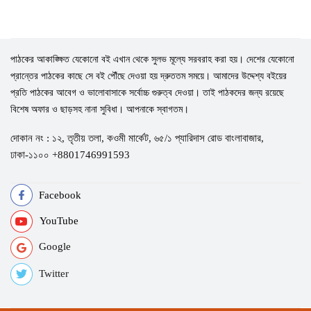
পাঠকের আকাঙ্ক্ষিত যেকোনো বই এখান থেকে সুলভ মূল্যে সরবরাহ করা হয়। দেশের যেকোনো
প্রান্তের পাঠকের কাছে সে বই পৌঁছে দেওয়া হয় দ্রুততম সময়ে। আমাদের উদ্দেশ্য বইয়ের
প্রতি পাঠকের আবেগ ও ভালোবাসাকে সর্বোচ্চ গুরুত্ব দেওয়া। তাই পাঠকদের জন্য রয়েছে
বিশেষ অফার ও ছাড়সহ নানা সুবিধা। আপনাকে স্বাগতম।
দোকান নং : ১২, তৃতীয় তলা, কওমী মার্কেট, ৬৫/১ প্যারিদাস রোড বাংলাবাজার,
ঢাকা-১১০০ +8801746991593
Facebook
YouTube
Google
Twitter