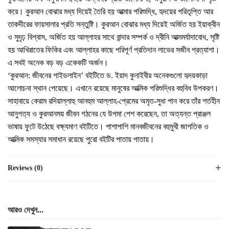
করে। কুরআন বোঝার মধ্য দিয়েই তৈরি হয় আত্মার পরিশুদ্ধি, হৃদয়ের পরিতৃপ্তি আর
তাকদীরের ফায়সালার প্রতি সন্তুষ্টি। কুরআন বোঝার মধ্য দিয়েই অর্জিত হয় ইয়াক্বীন
ও সুদৃঢ় বিশ্বাস, অর্জিত হয় আল্লাহর সাথে বান্দার সম্পর্ক ও দ্বীনি আত্মমর্যাদাবোধ, সৃষ্টি
হয় আখিরাতের ফিকির এবং আল্লাহর কাছে পরিপূর্ণ প্রতিদান লাভের সজীব প্রত্যাশা।
এ সবই অনেক বড় বড় একেকটি অর্জন।
‘কুরআন: জীবনের গাইডলাইন’ বইটিতে ড. ইয়াদ কুনাইবীর অনেকগুলো হৃদয়কাড়া
আলোচনা স্থান পেয়েছে। এখানে রয়েছে মানুষের আত্মিক পরিশুদ্ধির বহুবিধ উপকরণ।
সাহাবায়ে কেরাম রদিয়াল্লাহু আনহুম আল্লাহ-প্রেমের অমৃত-সুধা পান করে তাঁর শর্তহীন
আনুগত্য ও কুরআনময় জীবন গঠনের যে উপমা পেশ করেছেন, তা অত্যন্ত প্রাঞ্জল
ভাষায় ফুটে উঠেছে বক্ষ্যমাণ বইটিতে। পাশাপাশি মানবজীবনের বহুমুখী জাগতিক ও
আত্মিক সমস্যার সমাধান রয়েছে পুরো বইটির পাতায় পাতায়।
Reviews (0)
আরও দেখুন...