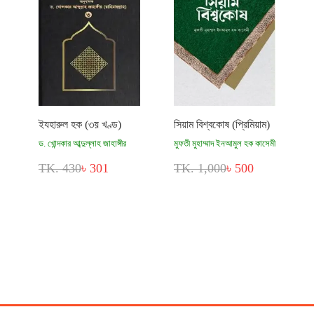
ইযহারুল হক (৩য় খণ্ড)
সিয়াম বিশ্বকোষ (প্রিমিয়াম)
ড. খোন্দকার আব্দুল্লাহ জাহাঙ্গীর
মুফতী মুহাম্মাদ ইনআমুল হক কাসেমী
TK. 430
৳ 301
TK. 1,000
৳ 500