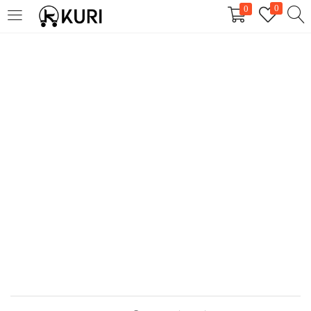
0
0
LOGIN
REGISTER
Enter your username and password to login.
Remember me
Login
Lost password?