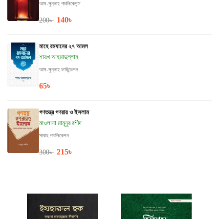
আস-সুন্নাহ পাবলিকেশন্স
140
৳
200
৳
মাহে রমযানের ২৭ আমল
শায়খ আহমাদুল্লাহ
আস-সুন্নাহ ফাউন্ডেশন
65
৳
গণতন্ত্র গণরায় ও ইসলাম
মাওলানা মামূনুর রশীদ
সাবাহ পাবলিকেশন
215
৳
300
৳