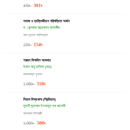
301
৳
430
৳
সমাজ ও ব্যক্তিজীবনে পরিশুদ্ধিতা অর্জন
ড. খোন্দকার আব্দুল্লাহ জাহাঙ্গীর
আস-সুন্নাহ পাবলিকেশন্স
154
৳
220
৳
শরহুল ফিকহিল আকবার
ইমাম আবু হানিফা (রহঃ)
মাকতাবাতুস সুন্নাহ
550
৳
1,080
৳
সিয়াম বিশ্বকোষ (প্রিমিয়াম)
মুফতী মুহাম্মাদ ইনআমুল হক কাসেমী
আনোয়ার লাইব্রেরী
500
৳
1,000
৳