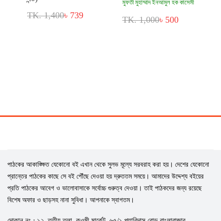
মুফতী মুহাম্মাদ ইনআমুল হক কাসেমী
TK. 1,400
৳ 739
TK. 1,000
৳ 500
পাঠকের আকাঙ্ক্ষিত যেকোনো বই এখান থেকে সুলভ মূল্যে সরবরাহ করা হয়। দেশের যেকোনো
প্রান্তের পাঠকের কাছে সে বই পৌঁছে দেওয়া হয় দ্রুততম সময়ে। আমাদের উদ্দেশ্য বইয়ের
প্রতি পাঠকের আবেগ ও ভালোবাসাকে সর্বোচ্চ গুরুত্ব দেওয়া। তাই পাঠকদের জন্য রয়েছে
বিশেষ অফার ও ছাড়সহ নানা সুবিধা। আপনাকে স্বাগতম।
দোকান নং : ১২, তৃতীয় তলা, কওমী মার্কেট, ৬৫/১ প্যারিদাস রোড বাংলাবাজার,