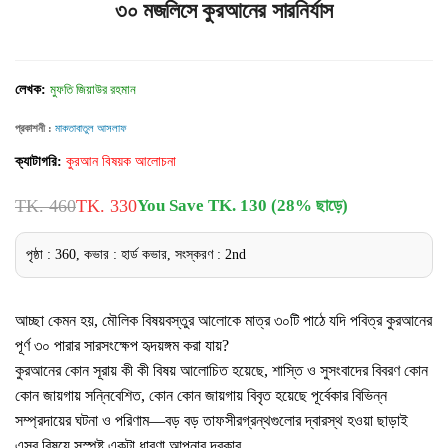
৩০ মজলিসে কুরআনের সারনির্যাস
লেখক:
মুফতি জিয়াউর রহমান
প্রকাশনী :
মাকতাবাতুল আসলাফ
ক্যাটাগরি:
কুরআন বিষয়ক আলোচনা
TK. 460
TK. 330
You Save TK. 130 (28% ছাড়ে)
পৃষ্ঠা : 360, কভার : হার্ড কভার, সংস্করণ : 2nd
আচ্ছা কেমন হয়, মৌলিক বিষয়বস্তুর আলোকে মাত্র ৩০টি পাঠে যদি পবিত্র কুরআনের
পূর্ণ ৩০ পারার সারসংক্ষেপ হৃদয়ঙ্গম করা যায়?
কুরআনের কোন সূরায় কী কী বিষয় আলোচিত হয়েছে, শাস্তি ও সুসংবাদের বিবরণ কোন
কোন জায়গায় সন্নিবেশিত, কোন কোন জায়গায় বিবৃত হয়েছে পূর্বেকার বিভিন্ন
সম্প্রদায়ের ঘটনা ও পরিণাম—বড় বড় তাফসীরগ্রন্থগুলোর দ্বারস্থ হওয়া ছাড়াই
এসব বিষয়ে সুস্পষ্ট একটা ধারণা আপনার দরকার,