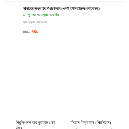
সালাতের মধ্যে হাত বাঁধার বিধান (একটি হাদীসতাত্ত্বিক পর্যালোচনা)
ড. খোন্দকার আব্দুল্লাহ জাহাঙ্গীর
আস-সুন্নাহ পাবলিকেশন্স
66
৳
80
৳
প্রিন্সিপলস অব কুরআন (দুই
সিয়াম বিশ্বকোষ (প্রিমিয়াম)
খন্ড)