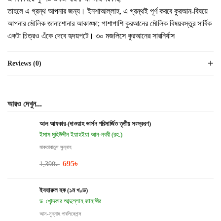
তাহলে এ গ্রন্থ আপনার জন্য। ইনশাআল্লাহ, এ গ্রন্থই পূর্ণ করবে কুরআন-বিষয়ে
আপনার মৌলিক জানাশোনার আকাঙ্ক্ষা; পাশাপাশি কুরআনের মৌলিক বিষয়বস্তুর সার্বিক
একটা চিত্রও এঁকে দেবে হৃদয়পটে। ৩০ মজলিসে কুরআনের সারনির্যাস
Reviews (0)
আরও দেখুন...
আল আযকার-(দাওয়াহ ভার্সন পরিমার্জিত তৃতীয় সংস্করণ)
ইমাম মুহিউদ্দীন ইয়াহইয়া আন-নববী (রহ.)
মাকতাবাতুস সুন্নাহ
695
৳
1,390
৳
ইযহারুল হক (১ম খণ্ড)
ড. খোন্দকার আব্দুল্লাহ জাহাঙ্গীর
আস-সুন্নাহ পাবলিকেশন্স