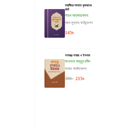
তারাবীহর সালাতে কুরআনের
বার্তা
শায়খ আহমাদুল্লাহ
আস-সুন্নাহ ফাউন্ডেশন
145
৳
গণতন্ত্র গণরায় ও ইসলাম
মাওলানা মামূনুর রশীদ
সাবাহ পাবলিকেশন
215
৳
300
৳