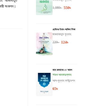
 এই ‘আকীদাতুত
পকারী সংকলন।
550
৳
1,080
৳
ছোটদের ইমান-আকিদা শিক্ষা
মাকতাবাতুস সুন্নাহ
124
৳
220
৳
মাহে রমযানের ২৭ আমল
শায়খ আহমাদুল্লাহ
আস-সুন্নাহ ফাউন্ডেশন
65
৳