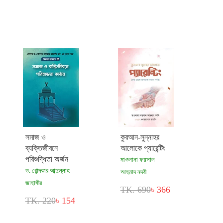
সমাজ ও
কুরআন-সুন্নাহর
ব্যক্তিজীবনে
আলোকে প্যারেন্টিং
পরিশুদ্ধিতা অর্জন
মাওলানা ফয়সাল
ড. খোন্দকার আব্দুল্লাহ
আহমাদ নদবী
জাহাঙ্গীর
TK. 690
৳ 366
TK. 220
৳ 154