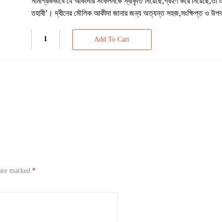
সামগ্রিকভাবে যে আকীদার সংকলনকে স্বীকৃতি দিয়েছে,গ্রহণ করে নিয়েছে,তা
তহাবী’। দ্বীনের মৌলিক আকীদা জানার জন্য অত্যন্ত সহজ,সংক্ষিপ্ত ও উ
Add To Cart
 are marked
*