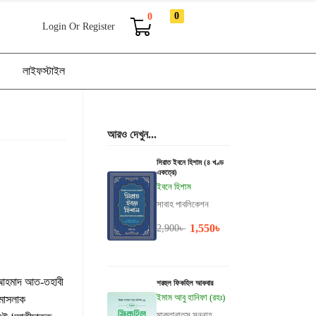
0
0
Login Or Register
লাইফস্টাইল
আরও দেখুন...
সিরাত ইবনে হিশাম (৪ খণ্ড
একত্রে)
ইবনে হিশাম
সাবাহ পাবলিকেশন
1,550
৳
2,900
৳
 আহমাদ আত-তহাবী
শরহুল ফিকহিল আকবার
ইমাম আবু হানিফা (রহঃ)
 মাসলাক
মাকতাবাতুস সুন্নাহ