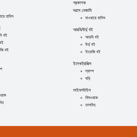
প্রকাশক
দরসে নেজামি
ায়ে হাদিস
দাওরায়ে হাদিস
ই
আরবি/উর্দু বই
ি বই
আরবি বই
 বই
উর্দু বই
েজি বই
ইংরেজি বই
ইলেকট্রনিক্স
্প
ল্যাম্প
ঘড়ি
লাইফস্টাইল
ওয়াক
মিসওয়াক
বিহ
তাসবিহ