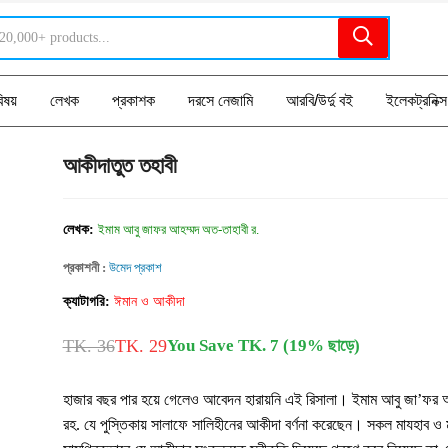
িষয়
লেখক
প্রকাশক
দরসে নেজামি
আরবি/উর্দু বই
ইলেকট্রনিক্স
আকীদাতুত তহাবী
লেখক:
ইমাম আবু জাফর আহম্মদ অত-তাহাবী র.
প্রকাশনী :
উমেদ প্রকাশ
ক্যাটাগরি:
ঈমান ও আকীদা
TK. 36
TK. 29
You Save TK. 7 (19% ছাড়ে)
হাজার বছর পার হয়ে গেলেও আবেদন হারায়নি এই রিসালা। ইমাম আবু জা’ফর
রহ. যে পুস্তিকায় সালাফে সালিহীনের আকীদা বর্ণনা করেছেন। সকল মাযহাব ও