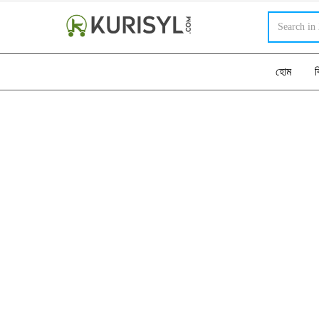
হোম
ব