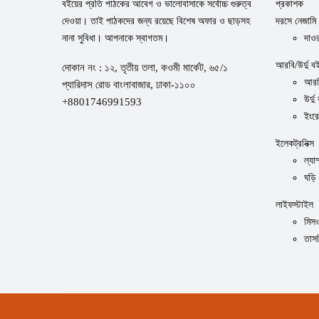
বইয়ের প্রতি পাঠকের আবেগ ও ভালোবাসাকে সর্বোচ্চ গুরুত্ব
প্রকাশক
দেওয়া। তাই পাঠকদের জন্য রয়েছে বিশেষ অফার ও ছাড়সহ
দরসে নেজামি
নানা সুবিধা। আপনাকে স্বাগতম।
দাওর
আরবি/উর্দু ব
দোকান নং : ১২, তৃতীয় তলা, কওমী মার্কেট, ৬৫/১
আরব
প্যারিদাস রোড বাংলাবাজার, ঢাকা-১১০০
উর্দু
+8801746991593
ইংর
ইলেকট্রনিক্স
ল্যাম
ঘড়ি
লাইফস্টাইল
মিস
তাস