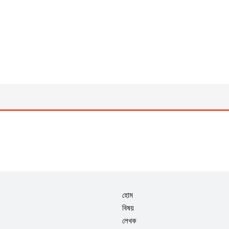
হোম
বিষয়
লেখক