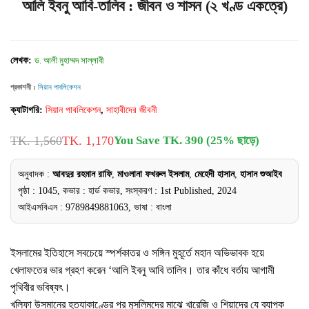
আলি ইবনু আবি-তালিব : জীবন ও শাসন (২ খণ্ড একত্রে)
লেখক:
ড. আলী মুহাম্মদ সাল্লাবী
প্রকাশনী :
সিয়ান পাবলিকেশন
ক্যাটাগরি:
সিয়ান পাবলিকেশন
,
সাহাবীদের জীবনী
TK. 1,560
TK. 1,170
You Save TK. 390 (25% ছাড়ে)
অনুবাদক :
আবদুর রহমান রাফি
,
মাওলানা ফখরুল ইসলাম
,
মেহেদী হাসান
,
হাসান শুআইব
পৃষ্ঠা : 1045, কভার : হার্ড কভার, সংস্করণ : 1st Published, 2024
আইএসবিএন : 9789849881063, ভাষা : বাংলা
ইসলামের ইতিহাসে সবচেয়ে স্পর্শকাতর ও সঙ্গিন মুহূর্তে মহান অভিভাবক হয়ে
খেলাফতের ভার গ্রহণ করেন ‘আলি ইবনু আবি তালিব। তার কাঁধে বর্তায় আগামী
পৃথিবীর ভবিষ্যৎ।
খলিফা উসমানের হত্যাকাণ্ডের পর মুসলিমদের মাঝে খারেজি ও শিয়াদের যে ব্যাপক