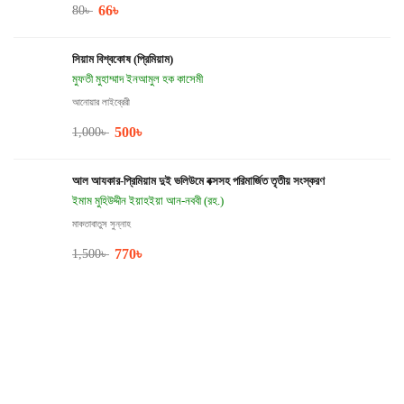
66
৳
80
৳
সিয়াম বিশ্বকোষ (প্রিমিয়াম)
মুফতী মুহাম্মাদ ইনআমুল হক কাসেমী
আনোয়ার লাইব্রেরী
500
৳
1,000
৳
আল আযকার-প্রিমিয়াম দুই ভলিউমে বক্সসহ পরিমার্জিত তৃতীয় সংস্করণ
ইমাম মুহিউদ্দীন ইয়াহইয়া আন-নববী (রহ.)
মাকতাবাতুস সুন্নাহ
770
৳
1,500
৳