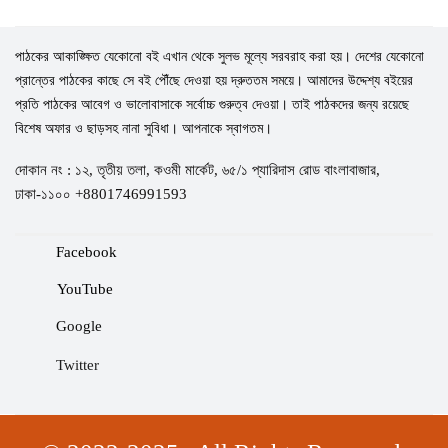
পাঠকের আকাঙ্ক্ষিত যেকোনো বই এখান থেকে সুলভ মূল্যে সরবরাহ করা হয়। দেশের যেকোনো
প্রান্তের পাঠকের কাছে সে বই পৌঁছে দেওয়া হয় দ্রুততম সময়ে। আমাদের উদ্দেশ্য বইয়ের
প্রতি পাঠকের আবেগ ও ভালোবাসাকে সর্বোচ্চ গুরুত্ব দেওয়া। তাই পাঠকদের জন্য রয়েছে
বিশেষ অফার ও ছাড়সহ নানা সুবিধা। আপনাকে স্বাগতম।
দোকান নং : ১২, তৃতীয় তলা, কওমী মার্কেট, ৬৫/১ প্যারিদাস রোড বাংলাবাজার,
ঢাকা-১১০০ +8801746991593
Facebook
YouTube
Google
Twitter