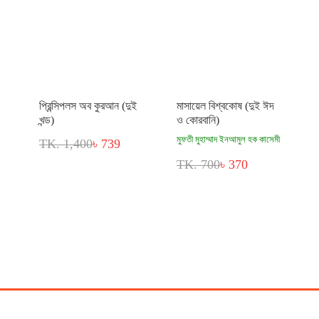
প্রিন্সিপলস অব কুরআন (দুই
মাসায়েল বিশ্বকোষ (দুই ঈদ
খন্ড)
ও কোরবানি)
মুফতী মুহাম্মাদ ইনআমুল হক কাসেমী
TK. 1,400
৳ 739
TK. 700
৳ 370