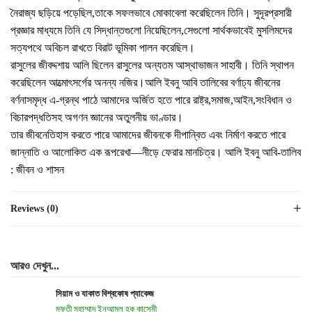
নৈরাজ্য ছড়িয়ে পড়েছিল,তাকে সফলভাবে মোকাবেলা করেছিলেন তিনি। সুদূরপ্রসারী
প্রজ্ঞার মাধ্যমে তিনি যে সিদ্ধান্তগুলো নিয়েছিলেন,সেগুলো সার্থকভাবেই মুসলিমদের
সত্যপথে অবিচল রাখতে বিরাট ভূমিকা পালন করেছিল।
রাসুলের জীবদ্দশায় আলি ছিলেন রাসুলের অন্যতম আস্থাভাজন সাহাবী। তিনি স্থাপন
করেছিলেন আত্মোৎসর্গের অনন্য নজির।আলি ইবনু আবি তালিবের বর্ণাঢ্য জীবনের
বর্ণনাসমৃদ্ধ এ-গ্রন্থ পাঠে আমাদের অর্জিত হতে পারে রাষ্ট্র,সমাজ,আইন,সংবিধান ও
বিচারপদ্ধতিসহ অগণন জ্ঞানের অতুলনীয় ভাণ্ডার।
তার জীবনেতিহাস করতে পারে আমাদের জীবনকে দীপান্বিত এবং নির্মাণ করতে পারে
জান্নাতি ও আলোকিত এক রূপরেখা—নীড়ে ফেরার মানচিত্র। আলি ইবনু আবি-তালিব
: জীবন ও শাসন
Reviews (0)
আরও দেখুন...
সিয়াম ও যাকাত বিশ্বকোষ প্যাকেজ
মুফতী মুহাম্মাদ ইনআমুল হক কাসেমী