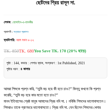
ছোটদের প্রিয় রাসূল সা.
লেখক:
হোসাইন-এ-তানভীর
প্রকাশনী :
সত্যায়ন প্রকাশন
ক্যাটাগরি:
বয়স যখন ৮-১২
TK. 850
TK. 680
You Save TK. 170 (20% ছাড়ে)
পৃষ্ঠা : 144, কভার : পেপার ব্যাক, সংস্করণ : 1st Published, 2021
পৃষ্ঠার ধরন :
৪ কালার
আমরা শিশুকে প্রশ্ন করি, “তুমি বড় হয়ে কী হতে চাও?” কিন্তু কখনো কি প্রশ্ন
করেছি, “তুমি বড় হয়ে কার মতো হতে চাও?”
মানব ইতিহাসের শ্রেষ্ঠ মানুষ আমাদের প্রিয় নবি সা.। নবিজি শিশুদের ভালোবাসতেন।
শিশুরাও তাকে প্রাণভরে ভালোবাসতো। প্রিয় নবি সা. যেন ছিলেন শিশুদের খেলার