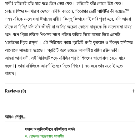
সাথী! চাইলেই তাঁর হাত ধরে টেনে নেয়া যেত। চাইলেই তাঁর কোলে উঠা যেত।
কোনো শিশুর মন খারাপ দেখলে নবিজি বলতেন, “তোমার ছোট্ট পাখিটির কী হয়েছে?”
এমন নবিকে ভালোবাসা ঈমানের দাবী। কিন্তু কিভাবে এই দাবি পূরণ হবে, যদি আমরা
তাঁকে না চিনি? যদি তাঁর জীবনী না জানি? অচেনা কোনো মানুষকে কি ভালোবাসা যায়?
গল্পে গল্পে প্রিয় নবিকে শিশুদের সাথে পরিচয় করিয়ে দিতে আমরা নিয়ে এসেছি
‘ছোটদের প্রিয় রাসূল’। এই সিরিজের প্রায় প্রতিটি গল্পই কুরআন ও বিশুদ্ধ হাদীসের
আলোকে সাজানো হয়েছে। প্রতিটি গল্পে রয়েছে আকর্ষণীয় রঙিন রঙিন ছবি।
আমরা আশাবাদী, এই সিরিজটি পড়ে নবিজির প্রতি শিশুদের ভালোবাসা বেড়ে যাবে
বহুগুণ। তারা নবিজিকে আদর্শ হিসেবে নিতে শিখবে। বড় হয়ে তাঁর মতোই হতে
চাইবে।
Reviews (0)
আরও দেখুন...
সমাজ ও ব্যক্তিজীবনে পরিশুদ্ধিতা অর্জন
ড. খোন্দকার আব্দুল্লাহ জাহাঙ্গীর