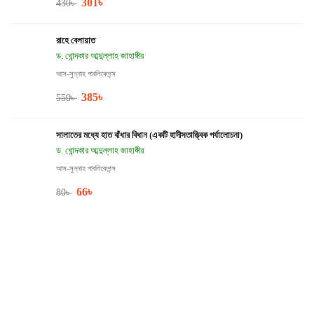
301
৳
430
৳
রাহে বেলায়াত
ড. খোন্দকার আব্দুল্লাহ জাহাঙ্গীর
আস-সুন্নাহ পাবলিকেশন্স
385
৳
550
৳
সালাতের মধ্যে হাত বাঁধার বিধান (একটি হাদীসতাত্ত্বিক পর্যালোচনা)
ড. খোন্দকার আব্দুল্লাহ জাহাঙ্গীর
আস-সুন্নাহ পাবলিকেশন্স
66
৳
80
৳