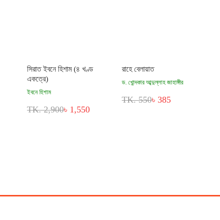
সিরাত ইবনে হিশাম (৪ খণ্ড
রাহে বেলায়াত
একত্রে)
ড. খোন্দকার আব্দুল্লাহ জাহাঙ্গীর
ইবনে হিশাম
TK. 550
৳ 385
TK. 2,900
৳ 1,550