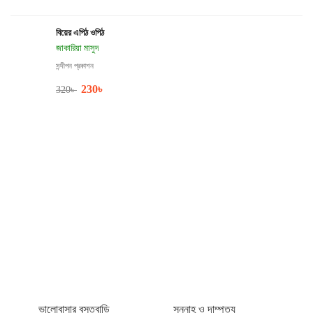
বিয়ের এপিঠ ওপিঠ
জাকারিয়া মাসুদ
সন্দীপন প্রকাশন
230
৳
320
৳
ভালোবাসার বসতবাড়ি
সুন্নাহ ও দাম্পত্য