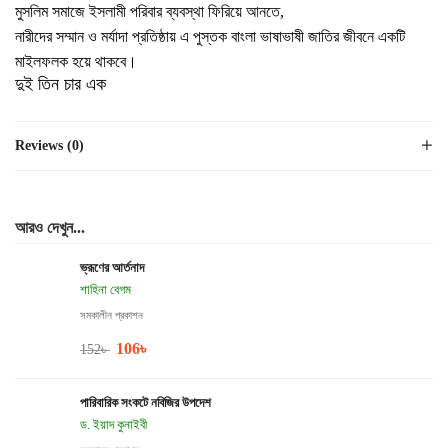
মুসলিম সমাজে ইসলামী পরিবার ব্যবস্থা ফিরিয়ে আনতে
,
নারীদের সম্মান ও মর্যাদা প্রতিষ্ঠায় এ পুস্তক বাংলা ভাষাভাষী জাতির জীবনে একটি
মাইলফলক হয়ে থাকবে।
দুই তিন চার এক
Reviews (0)
আরও দেখুন...
ভ্রূণের আর্তনাদ
শাহিনা বেগম
সমকালীন প্রকাশন
106
৳
152
৳
পারিবারিক সংকটে নবিজির উপদেশ
ড. ইয়াদ কুনাইবী