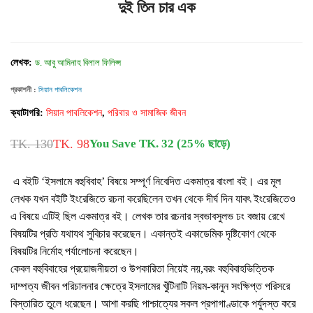
দুই তিন চার এক
লেখক:
ড. আবু আমিনাহ বিলাল ফিলিপ্স
প্রকাশনী :
সিয়ান পাবলিকেশন
ক্যাটাগরি:
সিয়ান পাবলিকেশন
,
পরিবার ও সামাজিক জীবন
TK. 130
TK. 98
You Save TK. 32 (25% ছাড়ে)
এ বইটি ‘ইসলামে বহুবিবাহ’ বিষয়ে সম্পূর্ণ নিবেদিত একমাত্র বাংলা বই। এর মূল
লেখক যখন বইটি ইংরেজিতে রচনা করেছিলেন তখন থেকে দীর্ঘ দিন যাবৎ ইংরেজিতেও
এ বিষয়ে এটিই ছিল একমাত্র বই। লেখক তার রচনার স্বভাবসুলভ ঢং বজায় রেখে
বিষয়টির প্রতি যথাযথ সুবিচার করেছেন। একান্তই একাডেমিক দৃষ্টিকোণ থেকে
বিষয়টির নির্মোহ পর্যালোচনা করেছেন।
কেবল বহুবিবাহের প্রয়োজনীয়তা ও উপকারিতা নিয়েই নয়,বরং বহুবিবাহভিত্তিক
দাম্পত্য জীবন পরিচালনার ক্ষেত্রে ইসলামের খুঁটিনাটি নিয়ম-কানুন সংক্ষিপ্ত পরিসরে
বিস্তারিত তুলে ধরেছেন
।
আশা করছি পাশ্চাত্যের সকল প্রপাগাণ্ডাকে
পর্যুদ
স্ত করে