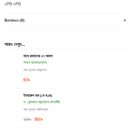
এপিঠ ওপিঠ
Reviews (0)
আরও দেখুন...
মাহে রমযানের ২৭ আমল
শায়খ আহমাদুল্লাহ
আস-সুন্নাহ ফাউন্ডেশন
65
৳
ইযহারুল হক (১ম খণ্ড)
ড. খোন্দকার আব্দুল্লাহ জাহাঙ্গীর
আস-সুন্নাহ পাবলিকেশন্স
301
৳
430
৳