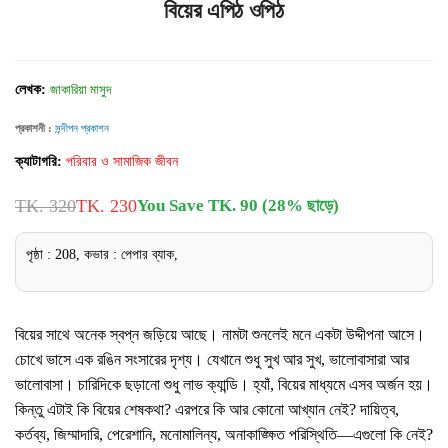
বিয়ের এপিঠ ওপিঠ
লেখক:
জাকারিয়া মাসুদ
প্রকাশনী :
সন্দীপন প্রকাশন
ক্যাটাগরি:
পরিবার ও সামাজিক জীবন
TK. 320
TK. 230
You Save TK. 90 (28% ছাড়ে)
পৃষ্ঠা : 208, কভার : পেপার ব্যাক,
বিয়ের সাথে অনেক স্বপ্ন জড়িয়ে আছে। নামটা শুনলেই মনে একটা উদ্দীপনা আসে।
চোখে ভাসে এক রঙিন সংসারের দৃশ্য। যেখানে শুধু সুখ আর সুখ, ভালোবাসারা আর
ভালোবাসা। চারিদিকে ছড়ানো শুধু লাভ ক্যান্ডি। হ্যাঁ, বিয়ের মাধ্যমে এসব অর্জন হয়।
কিন্তু এটাই কি বিয়ের শেষকথা? এরপরে কি আর কোনো আখ্যান নেই? দায়িত্ব,
কর্তব্য, জিম্মাদারি, পেরেশানি, মনোমালিন্য, অনাকাঙ্ক্ষিত পরিস্থিতি—এগুলো কি নেই?