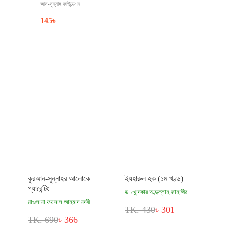
আস-সুন্নাহ ফাউন্ডেশন
145
৳
কুরআন-সুন্নাহর আলোকে
ইযহারুল হক (১ম খণ্ড)
প্যারেন্টিং
ড. খোন্দকার আব্দুল্লাহ জাহাঙ্গীর
মাওলানা ফয়সাল আহমাদ নদবী
TK. 430
৳ 301
TK. 690
৳ 366