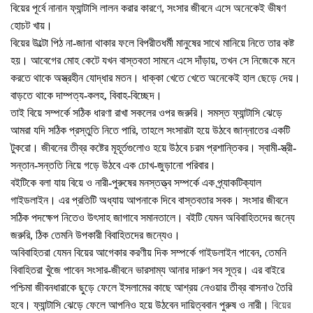
বিয়ের পূর্বে নানান ফ্যান্টাসি লালন করার কারণে, সংসার জীবনে এসে অনেকেই ভীষণ
হোচট খায়।
বিয়ের উল্টো পিঠ না-জানা থাকার ফলে বিপরীতধর্মী মানুষের সাথে মানিয়ে নিতে তার কষ্ট
হয়। আবেগের মোহ কেটে যখন বাস্তবতা সামনে এসে দাঁড়ায়, তখন সে নিজেকে মনে
করতে থাকে অস্ত্রহীন যোদ্ধার মতন। ধাক্কা খেতে খেতে অনেকেই হাল ছেড়ে দেয়।
বাড়তে থাকে দাম্পত্য-কলহ, বিবাহ-বিচ্ছেদ।
তাই বিয়ে সম্পর্কে সঠিক ধারণা রাখা সকলের ওপর জরুরি। সমস্ত ফ্যান্টাসি ঝেড়ে
আমরা যদি সঠিক প্রস্তুতি নিতে পারি, তাহলে সংসারটা হয়ে উঠবে জান্নাতের একটি
টুকরো। জীবনের তীব্র কষ্টের মূহূর্তগুলোও হয়ে উঠবে চরম প্রশান্তিকর। স্বামী-স্ত্রী-
সন্তান-সন্ততি নিয়ে গড়ে উঠবে এক চোখ-জুড়ানো পরিবার।
বইটিকে বলা যায় বিয়ে ও নারী-পুরুষের মনস্তত্ত্ব সম্পর্কে এক প্র্যাকটিক্যাল
গাইডলাইন। এর প্রতিটি অধ্যায় আপনাকে দিবে বাস্তবতার সবক। সংসার জীবনে
সঠিক পদক্ষেপ নিতেও উৎসাহ জাগাবে সমানতালে। বইটি যেমন অবিবাহিতদের জন্যে
জরুরি, ঠিক তেমনি উপকারী বিবাহিতদের জন্যেও।
অবিবাহিতরা যেমন বিয়ের আগেকার করণীয় দিক সম্পর্কে গাইডলাইন পাবেন, তেমনি
বিবাহিতরা খুঁজে পাবেন সংসার-জীবনে ভারসাম্য আনার দারুণ সব সূত্র। এর বাইরে
পশ্চিমা জীবনধারাকে ছুড়ে ফেলে ইসলামের কাছে আশ্রয় নেওয়ার তীব্র বাসনাও তৈরি
হবে। ফ্যান্টাসি ঝেড়ে ফেলে আপনিও হয়ে উঠবেন দায়িত্ববান পুরুষ ও নারী।
বিয়ের