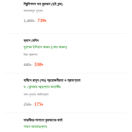
প্রিন্সিপলস অব কুরআন (দুই খন্ড)
মাকতাবাতুস সুন্নাহ
739
৳
1,400
৳
ক্যাশ মেশিন
মুহাম্মদ ইলিয়াস কাঞ্চন (কোচ কাঞ্চন)
হিয়া প্রকাশনা
330
৳
440
৳
হাদীসে রাসূল (সাঃ) প্রয়োজনীয়তা ও প্রামাণ্যতা
ড. খোন্দকার আব্দুল্লাহ জাহাঙ্গীর
আস-সুন্নাহ পাবলিকেশন্স
175
৳
250
৳
তারাবীহর সালাতে কুরআনের বার্তা
শায়খ আহমাদুল্লাহ