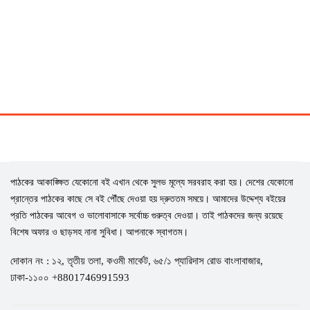
পাঠকের আকাঙ্ক্ষিত যেকোনো বই এখান থেকে সুলভ মূল্যে সরবরাহ করা হয়। দেশের যেকোনো
প্রান্তের পাঠকের কাছে সে বই পৌঁছে দেওয়া হয় দ্রুততম সময়ে। আমাদের উদ্দেশ্য বইয়ের
প্রতি পাঠকের আবেগ ও ভালোবাসাকে সর্বোচ্চ গুরুত্ব দেওয়া। তাই পাঠকদের জন্য রয়েছে
বিশেষ অফার ও ছাড়সহ নানা সুবিধা। আপনাকে স্বাগতম।
দোকান নং : ১২, তৃতীয় তলা, কওমী মার্কেট, ৬৫/১ প্যারিদাস রোড বাংলাবাজার,
ঢাকা-১১০০ +8801746991593