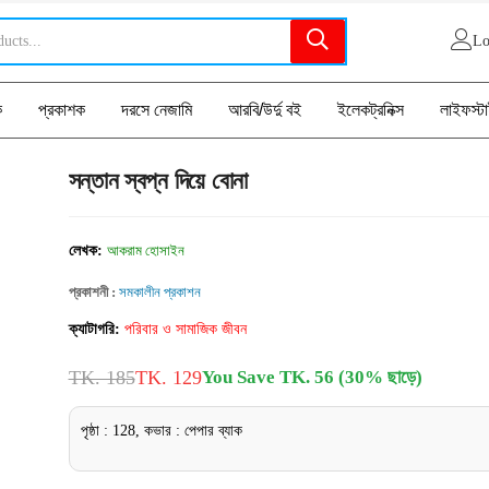
Lo
ক
প্রকাশক
দরসে নেজামি
আরবি/উর্দু বই
ইলেকট্রনিক্স
লাইফস্ট
সন্তান স্বপ্ন দিয়ে বোনা
লেখক:
আকরাম হোসাইন
প্রকাশনী :
সমকালীন প্রকাশন
ক্যাটাগরি:
পরিবার ও সামাজিক জীবন
TK. 185
TK. 129
You Save TK. 56 (30% ছাড়ে)
পৃষ্ঠা : 128, কভার : পেপার ব্যাক