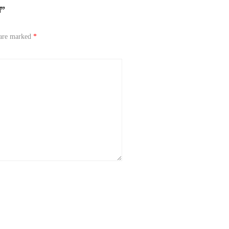
া”
 are marked
*