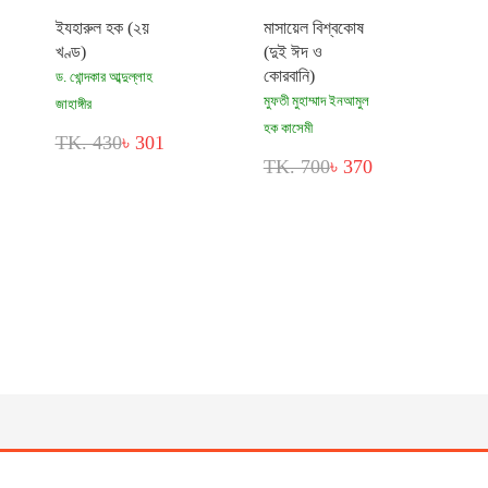
ইযহারুল হক (২য়
মাসায়েল বিশ্বকোষ
খণ্ড)
(দুই ঈদ ও
কোরবানি)
ড. খোন্দকার আব্দুল্লাহ
মুফতী মুহাম্মাদ ইনআমুল
জাহাঙ্গীর
হক কাসেমী
TK. 430
৳ 301
TK. 700
৳ 370