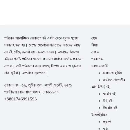
পাঠকের আকাঙ্ক্ষিত যেকোনো বই এখান থেকে সুলভ মূল্যে
হোম
সরবরাহ করা হয়। দেশের যেকোনো প্রান্তের পাঠকের কাছে
বিষয়
সে বই পৌঁছে দেওয়া হয় দ্রুততম সময়ে। আমাদের উদ্দেশ্য
লেখক
বইয়ের প্রতি পাঠকের আবেগ ও ভালোবাসাকে সর্বোচ্চ গুরুত্ব
প্রকাশক
দেওয়া। তাই পাঠকদের জন্য রয়েছে বিশেষ অফার ও ছাড়সহ
দরসে নেজামি
নানা সুবিধা। আপনাকে স্বাগতম।
দাওরায়ে হাদিস
জামাতে নাহবেমীর
দোকান নং : ১২, তৃতীয় তলা, কওমী মার্কেট, ৬৫/১
আরবি/উর্দু বই
প্যারিদাস রোড বাংলাবাজার, ঢাকা-১১০০
আরবি বই
+8801746991593
উর্দু বই
ইংরেজি বই
ইলেকট্রনিক্স
ল্যাম্প
ঘড়ি