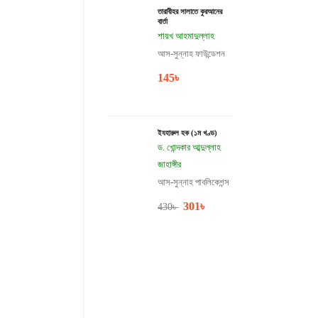
তারাবীহর সালাতে কুরআনের
বার্তা
শায়খ আহমাদুল্লাহ
আস-সুন্নাহ ফাউন্ডেশন
145
৳
ইযহারুল হক (১ম খণ্ড)
ড. খোন্দকার আব্দুল্লাহ
জাহাঙ্গীর
আস-সুন্নাহ পাবলিকেশন্স
301
৳
430
৳