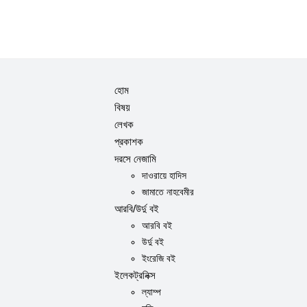
হোম
বিষয়
লেখক
প্রকাশক
দরসে নেজামি
দাওরায়ে হাদিস
জামাতে নাহবেমীর
আরবি/উর্দু বই
আরবি বই
উর্দু বই
ইংরেজি বই
ইলেকট্রনিক্স
ল্যাম্প