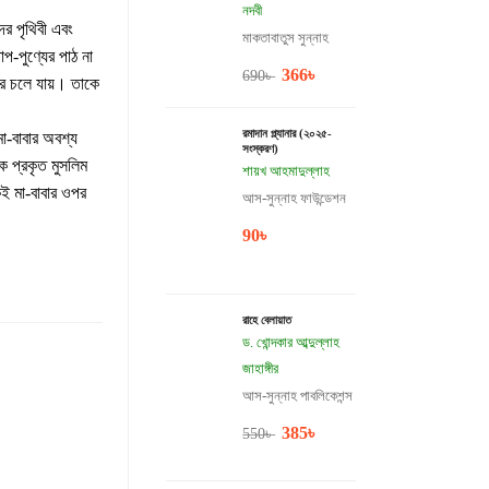
নদবী
র পৃথিবী এবং
মাকতাবাতুস সুন্নাহ
-পুণ্যের পাঠ না
366
৳
690
৳
ইরে চলে যায়। তাকে
রমাদান প্ল্যানার (২০২৫-
া-বাবার অবশ্য
সংস্করণ)
 প্রকৃত মুসলিম
শায়খ আহমাদুল্লাহ
ই মা-বাবার ওপর
আস-সুন্নাহ ফাউন্ডেশন
90
৳
রাহে বেলায়াত
ড. খোন্দকার আব্দুল্লাহ
জাহাঙ্গীর
আস-সুন্নাহ পাবলিকেশন্স
385
৳
550
৳