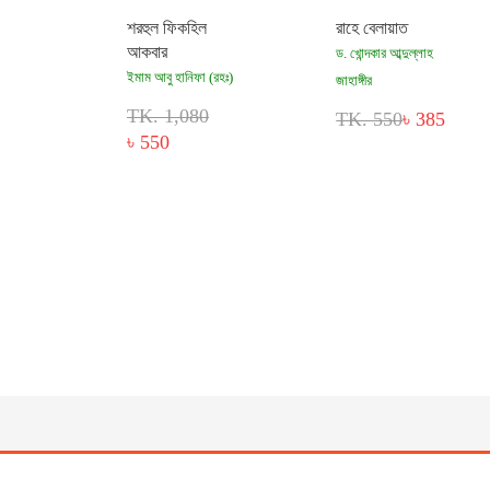
শরহুল ফিকহিল
রাহে বেলায়াত
আকবার
ড. খোন্দকার আব্দুল্লাহ
ইমাম আবু হানিফা (রহঃ)
জাহাঙ্গীর
TK. 1,080
TK. 550
৳ 385
৳ 550