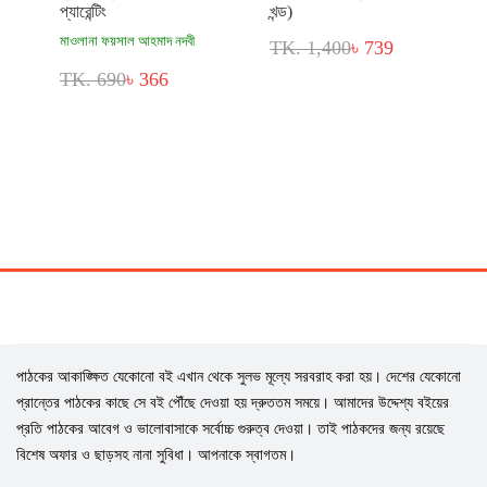
প্যারেন্টিং
খন্ড)
মাওলানা ফয়সাল আহমাদ নদবী
TK. 1,400
৳ 739
TK. 690
৳ 366
পাঠকের আকাঙ্ক্ষিত যেকোনো বই এখান থেকে সুলভ মূল্যে সরবরাহ করা হয়। দেশের যেকোনো
প্রান্তের পাঠকের কাছে সে বই পৌঁছে দেওয়া হয় দ্রুততম সময়ে। আমাদের উদ্দেশ্য বইয়ের
প্রতি পাঠকের আবেগ ও ভালোবাসাকে সর্বোচ্চ গুরুত্ব দেওয়া। তাই পাঠকদের জন্য রয়েছে
বিশেষ অফার ও ছাড়সহ নানা সুবিধা। আপনাকে স্বাগতম।