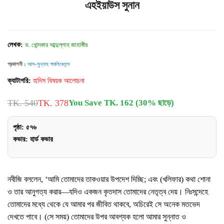
এহইয়াউস সুনান
লেখক:
ড. খোন্দকার আব্দুল্লাহ জাহাঙ্গীর
প্রকাশনী :
আস-সুন্নাহ পাবলিকেশন্স
ক্যাটাগরি:
হাদিস বিষয়ক আলোচনা
TK. 540
TK. 378
You Save TK. 162 (30% ছাড়ে)
পৃষ্ঠা: ৫৭৬
কভার: হার্ড কভার
নবীজি বললেন, ‘আমি তোমাদের তাকওয়ার উপদেশ দিচ্ছি; এবং (খলিফার) কথা শোনা
ও তার আনুগত্য করার—যদিও একজন কৃতদাস তোমাদের নেতৃত্ব দেয়। নিঃসন্দেহে
তোমাদের মধ্যে থেকে যে আমার পর জীবিত থাকবে, অচিরেই সে অনেক মতভেদ
দেখতে পাবে। (সে সময়) তোমাদের উপর আবশ্যক হলো আমার সুন্নাত ও