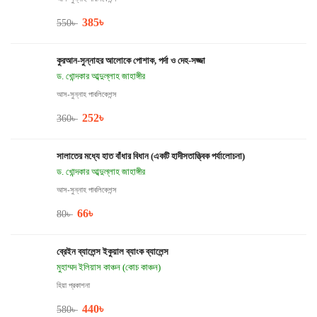
385
৳
550
৳
কুরআন-সুন্নাহর আলোকে পোশাক, পর্দা ও দেহ-সজ্জা
ড. খোন্দকার আব্দুল্লাহ জাহাঙ্গীর
আস-সুন্নাহ পাবলিকেশন্স
252
৳
360
৳
সালাতের মধ্যে হাত বাঁধার বিধান (একটি হাদীসতাত্ত্বিক পর্যালোচনা)
ড. খোন্দকার আব্দুল্লাহ জাহাঙ্গীর
আস-সুন্নাহ পাবলিকেশন্স
66
৳
80
৳
ব্রেইন ব্যালেন্স ইকুয়াল ব্যাংক ব্যালেন্স
মুহাম্মদ ইলিয়াস কাঞ্চন (কোচ কাঞ্চন)
হিয়া প্রকাশনা
440
৳
580
৳