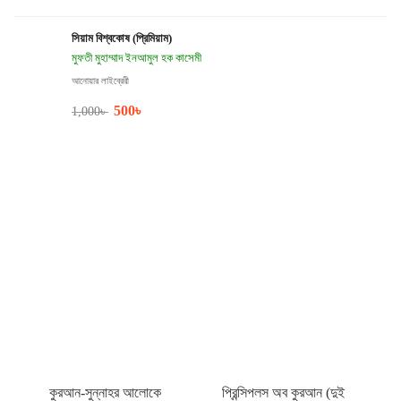
সিয়াম বিশ্বকোষ (প্রিমিয়াম)
মুফতী মুহাম্মাদ ইনআমুল হক কাসেমী
আনোয়ার লাইব্রেরী
500
৳
1,000
৳
কুরআন-সুন্নাহর আলোকে
প্রিন্সিপলস অব কুরআন (দুই