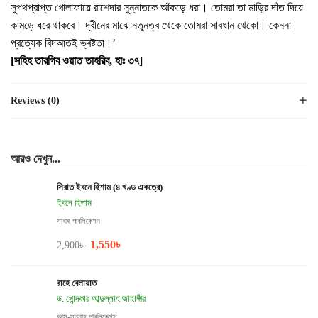
সুপথপ্রাপ্ত খোলাফায়ে রাশেদার সুন্নাতকে আঁকড়ে ধরা। তোমরা তা মাড়ির দাঁত দিয়ে
কামড়ে ধরে থাকবে। দ্বীনের মাঝে নতুনত্ব থেকে তোমরা সাবধান থেকো। কেননা
প্রত্যেক বিদআতই ভ্ৰষ্টতা।’
[সহিহ তারগিব ওয়াত তাহরিব, হাঃ ৩৭]
Reviews (0)
আরও দেখুন...
সিরাত ইবনে হিশাম (৪ খণ্ড একত্রে)
ইবনে হিশাম
সাবাহ পাবলিকেশন
1,550
৳
2,900
৳
রাহে বেলায়াত
ড. খোন্দকার আব্দুল্লাহ জাহাঙ্গীর
আস-সুন্নাহ পাবলিকেশন্স