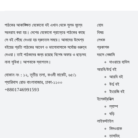
পাঠকের আকাঙ্ক্ষিত যেকোনো বই এখান থেকে সুলভ মূল্যে
হোম
সরবরাহ করা হয়। দেশের যেকোনো প্রান্তের পাঠকের কাছে
বিষয়
সে বই পৌঁছে দেওয়া হয় দ্রুততম সময়ে। আমাদের উদ্দেশ্য
লেখক
বইয়ের প্রতি পাঠকের আবেগ ও ভালোবাসাকে সর্বোচ্চ গুরুত্ব
প্রকাশক
দেওয়া। তাই পাঠকদের জন্য রয়েছে বিশেষ অফার ও ছাড়সহ
দরসে নেজামি
নানা সুবিধা। আপনাকে স্বাগতম।
দাওরায়ে হাদিস
আরবি/উর্দু বই
দোকান নং : ১২, তৃতীয় তলা, কওমী মার্কেট, ৬৫/১
আরবি বই
প্যারিদাস রোড বাংলাবাজার, ঢাকা-১১০০
উর্দু বই
+8801746991593
ইংরেজি বই
ইলেকট্রনিক্স
ল্যাম্প
ঘড়ি
লাইফস্টাইল
মিসওয়াক
তাসবিহ