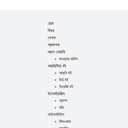
হোম
বিষয়
লেখক
প্রকাশক
দরসে নেজামি
দাওরায়ে হাদিস
আরবি/উর্দু বই
আরবি বই
উর্দু বই
ইংরেজি বই
ইলেকট্রনিক্স
ল্যাম্প
ঘড়ি
লাইফস্টাইল
মিসওয়াক