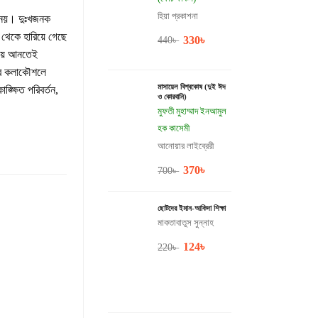
হিয়া প্রকাশনা
ছু নয়। দুঃখজনক
 থেকে হারিয়ে গেছে
330
৳
440
৳
রিয়ে আনতেই
থ সব কলাকৌশলে
মাসায়েল বিশ্বকোষ (দুই ঈদ
ক্ষিত পরিবর্তন,
ও কোরবানি)
মুফতী মুহাম্মাদ ইনআমুল
হক কাসেমী
আনোয়ার লাইব্রেরী
370
৳
700
৳
ছোটদের ইমান-আকিদা শিক্ষা
মাকতাবাতুস সুন্নাহ
124
৳
220
৳