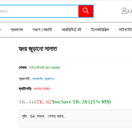
Lo
ক
প্রকাশক
দরসে নেজামি
আরবি/উর্দু বই
ইলেকট্রনিক্স
লাইফস্ট
হৃদয় জুড়ানো সালাত
লেখক:
শাইখ মিশারি আল-খাররাজ
প্রকাশনী :
সমকালীন প্রকাশন
ক্যাটাগরি:
সালাত/নামায
TK. 110
TK. 82
You Save TK. 28 (25% ছাড়ে)
পৃষ্ঠা : 64, কভার : পেপার ব্যাক,