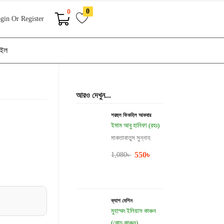
0
0
gin Or Register
াইল
আরও দেখুন...
শরহুল ফিকহিল আকবার
ইমাম আবু হানিফা (রহঃ)
মাকতাবাতুস সুন্নাহ
550
৳
1,080
৳
ক্যাশ মেশিন
মুহাম্মদ ইলিয়াস কাঞ্চন
(কোচ কাঞ্চন)