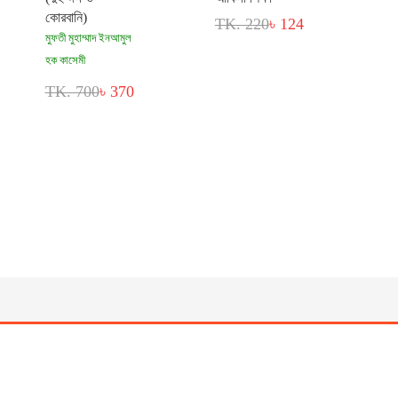
কোরবানি)
TK. 220
৳ 124
মুফতী মুহাম্মাদ ইনআমুল
হক কাসেমী
TK. 700
৳ 370