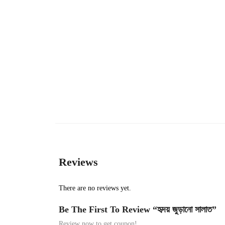
Reviews
There are no reviews yet.
Be The First To Review “হৃদয় জুড়ানো সালাত”
Review now to get coupon!