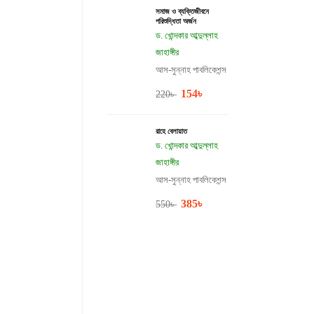
সমাজ ও ব্যক্তিজীবনে
পরিশুদ্ধিতা অর্জন
ড. খোন্দকার আব্দুল্লাহ
জাহাঙ্গীর
আস-সুন্নাহ পাবলিকেশন্স
154
৳
220
৳
রাহে বেলায়াত
ড. খোন্দকার আব্দুল্লাহ
জাহাঙ্গীর
আস-সুন্নাহ পাবলিকেশন্স
385
৳
550
৳