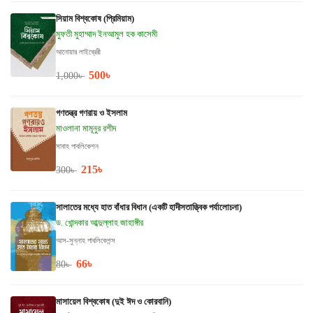
সিয়াম বিশ্বকোষ (প্রিমিয়াম)
মুফতী মুহাম্মাদ ইনআমুল হক কাসেমী
আনোয়ার লাইব্রেরী
500
৳
1,000
৳
গণতন্ত্র গণরায় ও ইসলাম
মাওলানা মামূনুর রশীদ
সাবাহ পাবলিকেশন
215
৳
300
৳
সালাতের মধ্যে হাত বাঁধার বিধান (একটি হাদীসতাত্ত্বিক পর্যালোচনা)
ড. খোন্দকার আব্দুল্লাহ জাহাঙ্গীর
আস-সুন্নাহ পাবলিকেশন্স
66
৳
80
৳
মাসায়েল বিশ্বকোষ (দুই ঈদ ও কোরবানি)