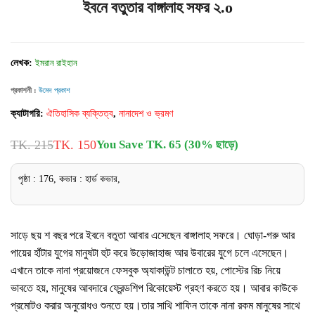
ইবনে বতুতার বাঙ্গালাহ সফর ২.o
লেখক:
ইমরান রাইহান
প্রকাশনী :
উমেদ প্রকাশ
ক্যাটাগরি:
ঐতিহাসিক ব্যক্তিত্ব
,
নানাদেশ ও ভ্রমণ
TK. 215
TK. 150
You Save TK. 65 (30% ছাড়ে)
পৃষ্ঠা : 176, কভার : হার্ড কভার,
সাড়ে ছয় শ বছর পরে ইবনে বতুতা আবার এসেছেন বাঙ্গালাহ সফরে। ঘোড়া-গরু আর
পায়ের হাঁটার যুগের মানুষটা হুট করে উড়োজাহাজ আর উবারের যুগে চলে এসেছেন।
এখানে তাকে নানা প্রয়োজনে ফেসবুক অ্যাকাউন্ট চালাতে হয়, পোস্টের রিচ নিয়ে
ভাবতে হয়, মানুষের আবদারে ফ্রেন্ডশিপ রিকোয়েস্ট গ্রহণ করতে হয়। আবার কাউকে
প্রমোটও করার অনুরোধও শুনতে হয়।তার সাথি শাফিন তাকে নানা রকম মানুষের সাথে