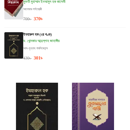
মুফতী মুহাম্মাদ ইনআমুল হক কাসেমী
আনোয়ার লাইব্রেরী
370
৳
700
৳
ইযহারুল হক (২য় খণ্ড)
ড. খোন্দকার আব্দুল্লাহ জাহাঙ্গীর
আস-সুন্নাহ পাবলিকেশন্স
301
৳
430
৳