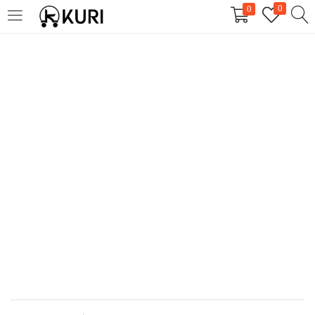
0
0
LOGIN
REGISTER
Enter your username and password to login.
Remember me
Login
Lost password?