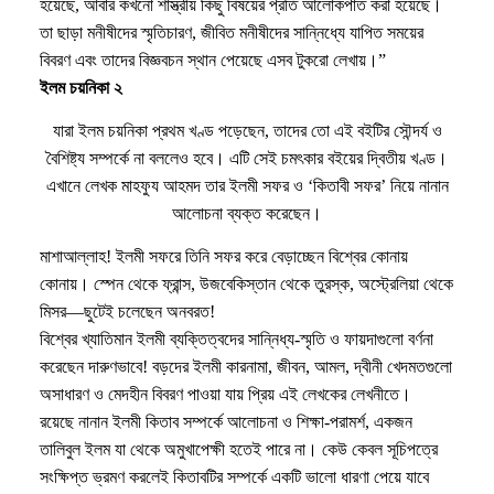
হয়েছে, আবার কখনো শাস্ত্রীয় কিছু বিষয়ের প্রতি আলোকপাত করা হয়েছে।
তা ছাড়া মনীষীদের স্মৃতিচারণ, জীবিত মনীষীদের সান্নিধ্যে যাপিত সময়ের
বিবরণ এবং তাদের বিজ্ঞবচন স্থান পেয়েছে এসব টুকরো লেখায়।”
ইলম চয়নিকা ২
যারা ইলম চয়নিকা প্রথম খণ্ড পড়েছেন, তাদের তো এই বইটির সৌন্দর্য ও
বৈশিষ্ট্য সম্পর্কে না বললেও হবে। এটি সেই চমৎকার বইয়ের দ্বিতীয় খণ্ড।
এখানে লেখক মাহফুয আহমদ তার ইলমী সফর ও ‘কিতাবী সফর’ নিয়ে নানান
আলোচনা ব্যক্ত করেছেন।
মাশাআল্লাহ! ইলমী সফরে তিনি সফর করে বেড়াচ্ছেন বিশ্বের কোনায়
কোনায়। স্পেন থেকে ফ্রান্স, উজবেকিস্তান থেকে তুরস্ক, অস্ট্রেলিয়া থেকে
মিসর—ছুটেই চলেছেন অনবরত!
বিশ্বের খ্যাতিমান ইলমী ব্যক্তিত্বদের সান্নিধ্য-স্মৃতি ও ফায়দাগুলো বর্ণনা
করেছেন দারুণভাবে! বড়দের ইলমী কারনামা, জীবন, আমল, দ্বীনী খেদমতগুলো
অসাধারণ ও মেদহীন বিবরণ পাওয়া যায় প্রিয় এই লেখকের লেখনীতে।
রয়েছে নানান ইলমী কিতাব সম্পর্কে আলোচনা ও শিক্ষা-পরামর্শ, একজন
তালিবুল ইলম যা থেকে অমুখাপেক্ষী হতেই পারে না। কেউ কেবল সূচিপত্রে
সংক্ষিপ্ত ভ্রমণ করলেই কিতাবটির সম্পর্কে একটি ভালো ধারণা পেয়ে যাবে