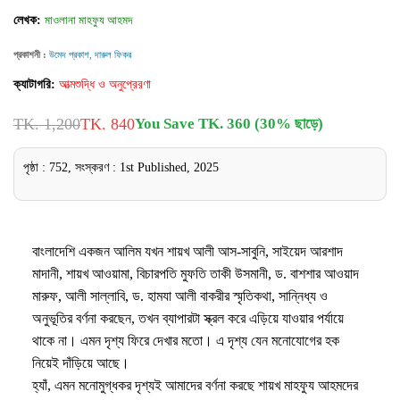
লেখক:
মাওলানা মাহফুয আহমদ
প্রকাশনী :
উমেদ প্রকাশ
,
দারুল ফিকর
ক্যাটাগরি:
আত্মশুদ্ধি ও অনুপ্রেরণা
TK. 1,200
TK. 840
You Save TK. 360 (30% ছাড়ে)
পৃষ্ঠা : 752, সংস্করণ : 1st Published, 2025
বাংলাদেশি একজন আলিম যখন শায়খ আলী আস-সাবুনি, সাইয়েদ আরশাদ
মাদানী, শায়খ আওয়ামা, বিচারপতি মুফতি তাকী উসমানী, ড. বাশশার আওয়াদ
মারুফ, আলী সাল্লাবি, ড. হামযা আলী বাকরীর স্মৃতিকথা, সান্নিধ্য ও
অনুভূতির বর্ণনা করছেন, তখন ব্যাপারটা স্ক্রল করে এড়িয়ে যাওয়ার পর্যায়ে
থাকে না। এমন দৃশ্য ফিরে দেখার মতো। এ দৃশ্য যেন মনোযোগের হক
নিয়েই দাঁড়িয়ে আছে।
হ্যাঁ, এমন মনোমুগ্ধকর দৃশ্যই আমাদের বর্ণনা করছে শায়খ মাহফুয আহমদের