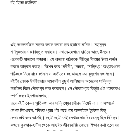
বই ‘ইলম চয়নিকা’।
এই সংকলনটিকে সহজে বললে বলতে হবে ছড়ানো মানিক। মহামূল্য
মণিমুক্তার এক বিস্তৃত সমাহার। এখানে-সেখানে ছড়িয়ে আছে ইলমের
একেকটি সাজানো খাজানা। যে খাজানা পাঠককে বিচিত্র বিষয়ের ইলম অর্জন
করতে আহ্বান করছে। বিশেষ করে ‘মনীষী’, ‘স্মরণ’, ‘সান্নিধ্য’ অধ্যায়গুলো
পাঠককে নিয়ে যাবে বর্তমান ও অতীতের বহু আহলে ফন বুজুর্গের মজলিসে।
বইটির লেখক ঈর্ষণীয়ভাবে সমকালীন বুজুর্গ আলিমদের অনেকের সান্নিধ্য
অর্জনের বিরল সৌভাগ্য লাভ করেছেন। সে সৌভাগ্যের কিছুটা এই পাঠককেও
স্পর্শ করবে ইনশাআল্লাহ।
তবে বইটি কেবল স্মৃতিকথা আর সান্নিধ্যের সৌরভ নিয়েই না। এ সম্পর্কে
লেখক লিখেছেন, “বিগত প্রায় পাঁচ বছর ধরে অনলাইনে টুকটাক কিছু
লেখালেখি করে আসছি। ছোট্ট ছোট্ট সেই লেখাগুলোর বিষয়বস্তু ছিল বিচিত্র।
কখনো কুরআন-হাদীস থেকে আহরিত জীবনঘনিষ্ঠ কোনো শিক্ষার কথা তুলে ধরা