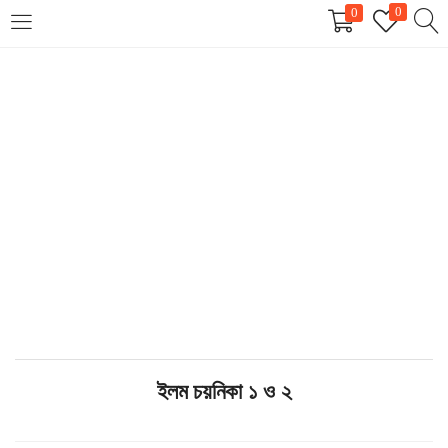
0
0
LOGIN
REGISTER
Enter your username and password to login.
Remember me
Login
Lost password?
ইলম চয়নিকা ১ ও ২