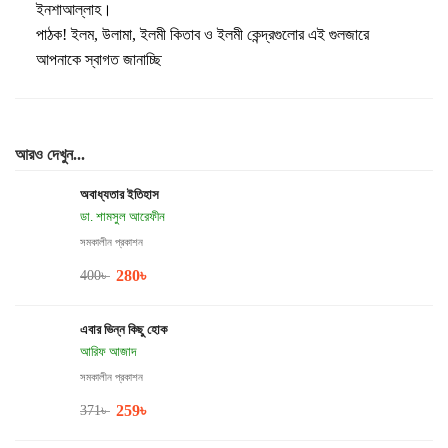
ইনশাআল্লাহ।
পাঠক! ইলম, উলামা, ইলমী কিতাব ও ইলমী কেন্দ্রগুলোর এই গুলজারে
আপনাকে স্বাগত জানাচ্ছি
আরও দেখুন...
অবাধ্যতার ইতিহাস
ডা. শামসুল আরেফীন
সমকালীন প্রকাশন
280
৳
400
৳
এবার ভিন্ন কিছু হোক
আরিফ আজাদ
সমকালীন প্রকাশন
259
৳
371
৳