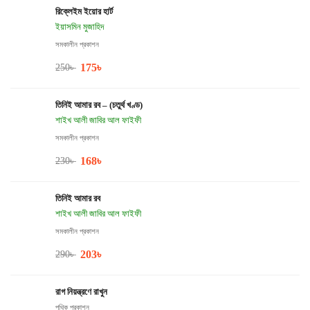
রিক্লেইম ইয়োর হার্ট
ইয়াসমিন মুজাহিদ
সমকালীন প্রকাশন
175
৳
250
৳
তিনিই আমার রব – (চতুর্থ খণ্ড)
শাইখ আলী জাবির আল ফাইফী
সমকালীন প্রকাশন
168
৳
230
৳
তিনিই আমার রব
শাইখ আলী জাবির আল ফাইফী
সমকালীন প্রকাশন
203
৳
290
৳
রাগ নিয়ন্ত্রণে রাখুন
পথিক প্রকাশন