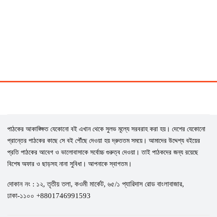
পাঠকের আকাঙ্ক্ষিত যেকোনো বই এখান থেকে সুলভ মূল্যে সরবরাহ করা হয়। দেশের যেকোনো
প্রান্তের পাঠকের কাছে সে বই পৌঁছে দেওয়া হয় দ্রুততম সময়ে। আমাদের উদ্দেশ্য বইয়ের
প্রতি পাঠকের আবেগ ও ভালোবাসাকে সর্বোচ্চ গুরুত্ব দেওয়া। তাই পাঠকদের জন্য রয়েছে
বিশেষ অফার ও ছাড়সহ নানা সুবিধা। আপনাকে স্বাগতম।
দোকান নং : ১২, তৃতীয় তলা, কওমী মার্কেট, ৬৫/১ প্যারিদাস রোড বাংলাবাজার,
ঢাকা-১১০০ +8801746991593