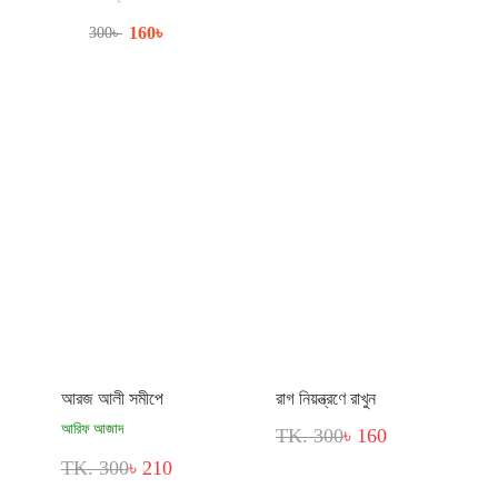
160
৳
300
৳
আরজ আলী সমীপে
রাগ নিয়ন্ত্রণে রাখুন
আরিফ আজাদ
TK. 300
৳ 160
TK. 300
৳ 210