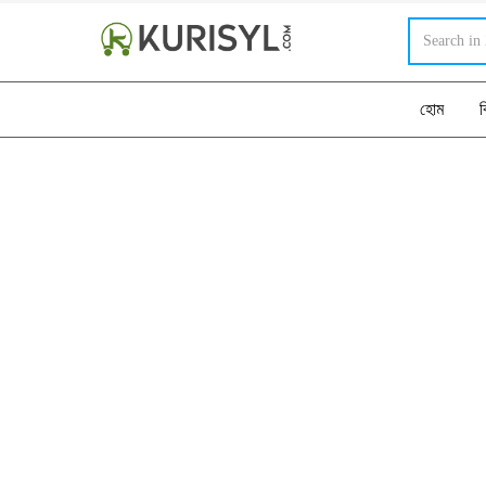
হোম
ব