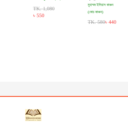
মুহাম্মদ ইলিয়াস কাঞ্চন
TK. 1,080
(কোচ কাঞ্চন)
৳ 550
TK. 580
৳ 440