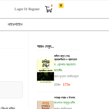
0
0
Login Or Register
লাইফস্টাইল
আরও দেখুন...
হাদীসে রাসূল (সাঃ)
প্রয়োজনীয়তা ও প্রামাণ্যতা
ড. খোন্দকার আব্দুল্লাহ
জাহাঙ্গীর
আস-সুন্নাহ পাবলিকেশন্স
175
৳
250
৳
গণতন্ত্র গণরায় ও ইসলাম
মাওলানা মামূনুর রশীদ
 কিংবা দূষিত
সাবাহ পাবলিকেশন