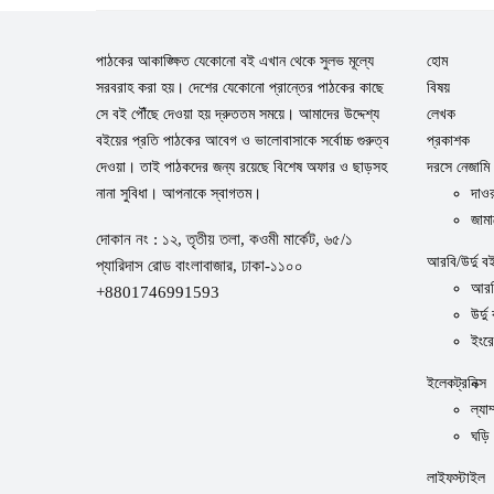
পাঠকের আকাঙ্ক্ষিত যেকোনো বই এখান থেকে সুলভ মূল্যে
হোম
সরবরাহ করা হয়। দেশের যেকোনো প্রান্তের পাঠকের কাছে
বিষয়
সে বই পৌঁছে দেওয়া হয় দ্রুততম সময়ে। আমাদের উদ্দেশ্য
লেখক
বইয়ের প্রতি পাঠকের আবেগ ও ভালোবাসাকে সর্বোচ্চ গুরুত্ব
প্রকাশক
দেওয়া। তাই পাঠকদের জন্য রয়েছে বিশেষ অফার ও ছাড়সহ
দরসে নেজামি
নানা সুবিধা। আপনাকে স্বাগতম।
দাওর
জামা
দোকান নং : ১২, তৃতীয় তলা, কওমী মার্কেট, ৬৫/১
আরবি/উর্দু ব
প্যারিদাস রোড বাংলাবাজার, ঢাকা-১১০০
আরব
+8801746991593
উর্দু
ইংর
ইলেকট্রনিক্স
ল্যাম
ঘড়ি
লাইফস্টাইল