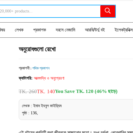
িষয়
লেখক
প্রকাশক
দরসে নেজামি
আরবি/উর্দু বই
ইলেকট্রনিক্স
অনুরোধগুলো রেখো
প্রকাশনী :
পথিক প্রকাশন
ক্যাটাগরি:
আত্মশুদ্ধি ও অনুপ্রেরণা
TK. 260
TK. 140
You Save TK. 120 (46% ছাড়ে)
লেখক : ইমাম ইবনুল কাইয়্যিম
পৃষ্ঠা : 136,
এই বইয়ের প্রতিটি কথা জীবনকে সাজানোর মতো। দুঃখ-দুর্দশা, পেরেশানির সময়