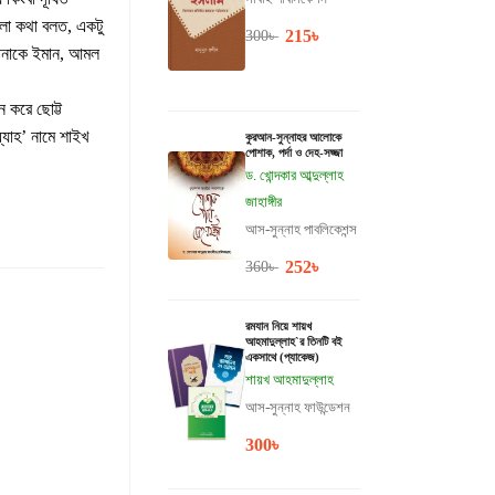
লো কথা বলত, একটু
215
৳
300
৳
পনাকে ইমান, আমল
ন করে ছোট্ট
্যাহ’ নামে শাইখ
কুরআন-সুন্নাহর আলোকে
পোশাক, পর্দা ও দেহ-সজ্জা
ড. খোন্দকার আব্দুল্লাহ
জাহাঙ্গীর
আস-সুন্নাহ পাবলিকেশন্স
252
৳
360
৳
রমযান নিয়ে শায়খ
আহমাদুল্লাহ`র তিনটি বই
একসাথে (প্যাকেজ)
শায়খ আহমাদুল্লাহ
আস-সুন্নাহ ফাউন্ডেশন
300
৳