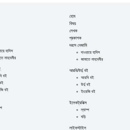
হোম
বিষয়
লেখক
প্রকাশক
দরসে নেজামি
ায়ে হাদিস
দাওরায়ে হাদিস
তে নাহবেমীর
জামাতে নাহবেমীর
ই
আরবি/উর্দু বই
ি বই
আরবি বই
 বই
উর্দু বই
েজি বই
ইংরেজি বই
ইলেকট্রনিক্স
্প
ল্যাম্প
ঘড়ি
লাইফস্টাইল