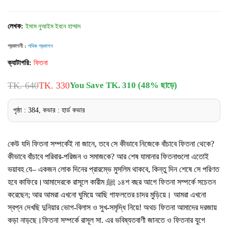
লেখক:
ইমাম নুআইম ইবনে হাম্মাদ
প্রকাশনী :
পথিক প্রকাশন
ক্যাটাগরি:
ফিতনা
TK. 640
TK. 330
You Save TK. 310 (48% ছাড়ে)
পৃষ্ঠা : 384, কভার : হার্ড কভার
কেউ যদি ফিতনা সম্পর্কেই না জানে, তবে সে কীভাবে নিজেকে বাঁচাবে ফিতনা থেকে?
কীভাবে বাঁচাবে পরিবার-পরিজন ও সমাজকে? আর শেষ যামানার ফিতনাগুলো এতোই
ভয়াবহ যে– একজন লোক দিনের প্রারম্ভে মুসলিম থাকবে, কিন্তু দিন শেষে সে পরিণত
হবে কাফিরে।আমাদেরকে রাসূলে কারীম ﷺ ১৪শ বছর আগে ফিতনা সম্পর্কে সচেতন
করেছেন; আর আমরা এখনো ঘুমিয়ে আছি গাফলতের চাদর মুড়িয়ে। আমরা এখনো
স্বপ্ন দেখছি দুনিয়ার ভোগ-বিলাস ও সুখ-সমৃদ্ধি নিয়ে! অথচ ফিতনা আমাদের দরজায়
কড়া নাড়ছে।ফিতনা সম্পর্কে রাসূল সা. এর ভবিষ্যতবাণী জানতে ও ফিতনার যুগে