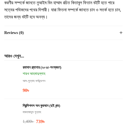
করণীয় সম্পর্কে জানতে নুআইম বিন হাম্মাদ রচিত কিতাবুল ফিতান বইটি হতে পারে
সত্যের পথিকদের পথের দিশারী। যারা ফিতনা সম্পর্কে জানতে চান ও সতর্ক হতে চান,
তাদের জন্য বইটি হবে অনন্য।
Reviews (0)
আরও দেখুন...
রমাদান প্ল্যানার (২০২৫-সংস্করণ)
শায়খ আহমাদুল্লাহ
আস-সুন্নাহ ফাউন্ডেশন
90
৳
প্রিন্সিপলস অব কুরআন (দুই খন্ড)
মাকতাবাতুস সুন্নাহ
739
৳
1,400
৳