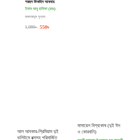
শরহুল ফিকহিল আকবার
ইমাম আবু হানিফা (রহঃ)
মাকতাবাতুস সুন্নাহ
550
৳
1,080
৳
মাসায়েল বিশ্বকোষ (দুই ঈদ
আল আযকার-প্রিমিয়াম দুই
ও কোরবানি)
ভলিউমে বক্সসহ পরিমার্জিত