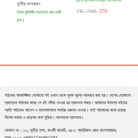
মুফতী মুহাম্মাদ ইনআমুল হক কাসেমী
তৃতীয় সংস্করণ
TK. 700
৳ 370
ইমাম মুহিউদ্দীন ইয়াহইয়া আন-নববী
(রহ.)
TK. 1,500
৳ 770
পাঠকের আকাঙ্ক্ষিত যেকোনো বই এখান থেকে সুলভ মূল্যে সরবরাহ করা হয়। দেশের যেকোনো
প্রান্তের পাঠকের কাছে সে বই পৌঁছে দেওয়া হয় দ্রুততম সময়ে। আমাদের উদ্দেশ্য বইয়ের
প্রতি পাঠকের আবেগ ও ভালোবাসাকে সর্বোচ্চ গুরুত্ব দেওয়া। তাই পাঠকদের জন্য রয়েছে
বিশেষ অফার ও ছাড়সহ নানা সুবিধা। আপনাকে স্বাগতম।
দোকান নং : ১২, তৃতীয় তলা, কওমী মার্কেট, ৬৫/১ প্যারিদাস রোড বাংলাবাজার,
ঢাকা-১১০০ +8801746991593