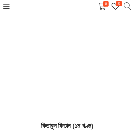
0
0
LOGIN
REGISTER
Enter your username and password to login.
Remember me
Login
Lost password?
কিতাবুল ফিতান (১ম খণ্ড)