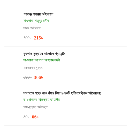
গণতন্ত্র গণরায় ও ইসলাম
মাওলানা মামূনুর রশীদ
সাবাহ পাবলিকেশন
215
৳
300
৳
কুরআন-সুন্নাহর আলোকে প্যারেন্টিং
মাওলানা ফয়সাল আহমাদ নদবী
মাকতাবাতুস সুন্নাহ
366
৳
690
৳
সালাতের মধ্যে হাত বাঁধার বিধান (একটি হাদীসতাত্ত্বিক পর্যালোচনা)
ড. খোন্দকার আব্দুল্লাহ জাহাঙ্গীর
আস-সুন্নাহ পাবলিকেশন্স
66
৳
80
৳