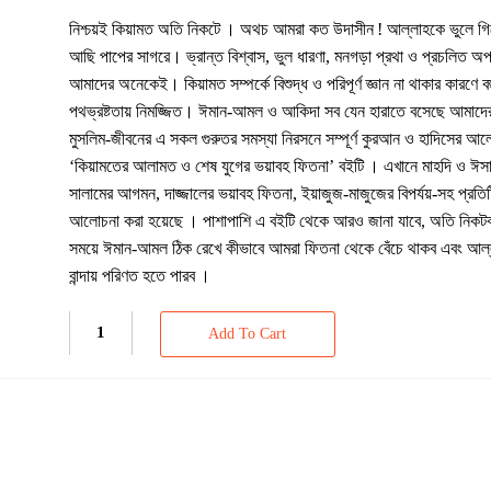
নিশ্চয়ই কিয়ামত অতি নিকটে । অথচ আমরা কত উদাসীন ! আল্লাহকে ভুলে গিয
আছি পাপের সাগরে। ভ্রান্ত বিশ্বাস, ভুল ধারণা, মনগড়া প্রথা ও প্রচলিত অপব
আমাদের অনেকেই। কিয়ামত সম্পর্কে বিশুদ্ধ ও পরিপূর্ণ জ্ঞান না থাকার কারণে 
পথভ্রষ্টতায় নিমজ্জিত। ঈমান-আমল ও আকিদা সব যেন হারাতে বসেছে আমাদের
মুসলিম-জীবনের এ সকল গুরুতর সমস্যা নিরসনে সম্পূর্ণ কুরআন ও হাদিসের আল
‘কিয়ামতের আলামত ও শেষ যুগের ভয়াবহ ফিতনা’ বইটি । এখানে মাহদি ও ঈ
সালামের আগমন, দাজ্জালের ভয়াবহ ফিতনা, ইয়াজুজ-মাজুজের বিপর্যয়-সহ প্রতিটি
আলোচনা করা হয়েছে । পাশাপাশি এ বইটি থেকে আরও জানা যাবে, অতি নিকটব
সময়ে ঈমান-আমল ঠিক রেখে কীভাবে আমরা ফিতনা থেকে বেঁচে থাকব এবং আল্ল
বান্দায় পরিণত হতে পারব ।
Add To Cart