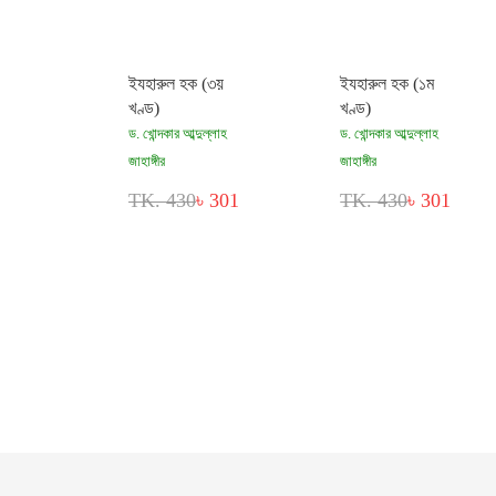
ইযহারুল হক (৩য়
ইযহারুল হক (১ম
খণ্ড)
খণ্ড)
ড. খোন্দকার আব্দুল্লাহ
ড. খোন্দকার আব্দুল্লাহ
জাহাঙ্গীর
জাহাঙ্গীর
TK. 430
৳ 301
TK. 430
৳ 301