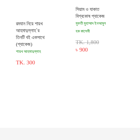
সিয়াম ও যাকাত
বিশ্বকোষ প্যাকেজ
রমযান নিয়ে শায়খ
মুফতী মুহাম্মাদ ইনআমুল
আহমাদুল্লাহ`র
হক কাসেমী
তিনটি বই একসাথে
TK. 1,800
(প্যাকেজ)
৳ 900
শায়খ আহমাদুল্লাহ
TK. 300