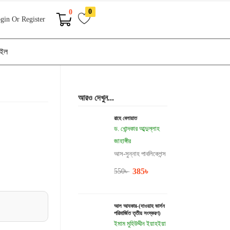
0
0
gin Or Register
াইল
আরও দেখুন...
রাহে বেলায়াত
ড. খোন্দকার আব্দুল্লাহ
জাহাঙ্গীর
আস-সুন্নাহ পাবলিকেশন্স
385
৳
550
৳
আল আযকার-(দাওয়াহ ভার্সন
পরিমার্জিত তৃতীয় সংস্করণ)
ইমাম মুহিউদ্দীন ইয়াহইয়া