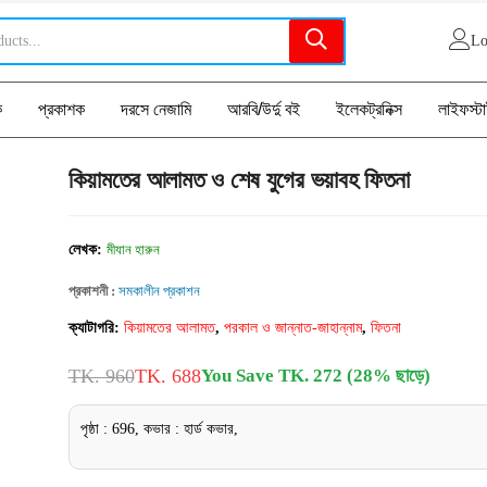
Lo
ক
প্রকাশক
দরসে নেজামি
আরবি/উর্দু বই
ইলেকট্রনিক্স
লাইফস্ট
কিয়ামতের আলামত ও শেষ যুগের ভয়াবহ ফিতনা
লেখক:
মীযান হারুন
প্রকাশনী :
সমকালীন প্রকাশন
ক্যাটাগরি:
কিয়ামতের আলামত
,
পরকাল ও জান্নাত-জাহান্নাম
,
ফিতনা
TK. 960
TK. 688
You Save TK. 272 (28% ছাড়ে)
পৃষ্ঠা : 696, কভার : হার্ড কভার,