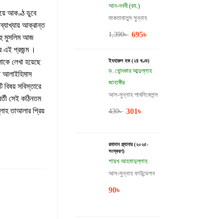
আন-নববী (রহ.)
়ে আকণ্ঠ ডুবে
মাকতাবাতুস সুন্নাহ
্যাখ্যায় আক্রান্ত
695
৳
1,390
৳
বহু মুসলিম আজ
 এই প্রজন্ম ।
োকে লেখা হয়েছে
ইযহারুল হক (২য় খণ্ড)
ড. খোন্দকার আব্দুল্লাহ
সা আলাইহিমাস
জাহাঙ্গীর
 বিষয় সবিস্তারে
আস-সুন্নাহ পাবলিকেশন্স
র্তী সেই কঠিনতম
াহ তাআলার প্রিয়
301
৳
430
৳
রমাদান প্ল্যানার (২০২৫-
সংস্করণ)
শায়খ আহমাদুল্লাহ
আস-সুন্নাহ ফাউন্ডেশন
90
৳