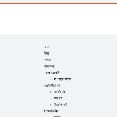
হোম
বিষয়
লেখক
প্রকাশক
দরসে নেজামি
দাওরায়ে হাদিস
আরবি/উর্দু বই
আরবি বই
উর্দু বই
ইংরেজি বই
ইলেকট্রনিক্স