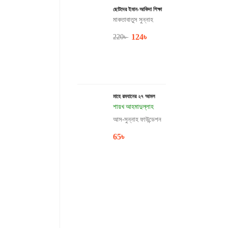
ছোটদের ইমান-আকিদা শিক্ষা
মাকতাবাতুস সুন্নাহ
124
৳
220
৳
মাহে রমযানের ২৭ আমল
শায়খ আহমাদুল্লাহ
আস-সুন্নাহ ফাউন্ডেশন
65
৳