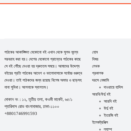
পাঠকের আকাঙ্ক্ষিত যেকোনো বই এখান থেকে সুলভ মূল্যে
হোম
সরবরাহ করা হয়। দেশের যেকোনো প্রান্তের পাঠকের কাছে
বিষয়
সে বই পৌঁছে দেওয়া হয় দ্রুততম সময়ে। আমাদের উদ্দেশ্য
লেখক
বইয়ের প্রতি পাঠকের আবেগ ও ভালোবাসাকে সর্বোচ্চ গুরুত্ব
প্রকাশক
দেওয়া। তাই পাঠকদের জন্য রয়েছে বিশেষ অফার ও ছাড়সহ
দরসে নেজামি
নানা সুবিধা। আপনাকে স্বাগতম।
দাওরায়ে হাদিস
আরবি/উর্দু বই
দোকান নং : ১২, তৃতীয় তলা, কওমী মার্কেট, ৬৫/১
আরবি বই
প্যারিদাস রোড বাংলাবাজার, ঢাকা-১১০০
উর্দু বই
+8801746991593
ইংরেজি বই
ইলেকট্রনিক্স
ল্যাম্প