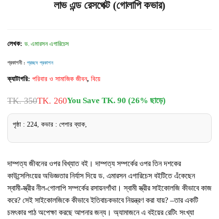
লাভ এন্ড রেসপেক্ট (গোলাপি কভার)
লেখক:
ড. এমারসন এগারিচেস
প্রকাশনী :
প্রচ্ছদ প্রকাশন
ক্যাটাগরি:
পরিবার ও সামাজিক জীবন
,
বিয়ে
TK. 350
TK. 260
You Save TK. 90 (26% ছাড়ে)
পৃষ্ঠা : 224, কভার : পেপার ব্যাক,
দাম্পত্য জীবনের ওপর বিখ্যাত বই। দাম্পত্য সম্পর্কের ওপর তিন দশকের
কাউন্সেলিংয়ের অভিজ্ঞতার নির্যাস দিয়ে ড. এমারসন এগারিচেস বইটিতে এঁকেছেন
স্বামী-স্ত্রীর নীল-গোলাপি সম্পর্কের রসায়নগাঁথা। স্বামী স্ত্রীর সাইকোলজি কীভাবে কাজ
করে? সেই সাইকোলজিকে কীভাবে ইতিবাচকভাবে নিয়ন্ত্রণ করা যায়? –তার একটি
চমৎকার পাঠ অপেক্ষা করছে আপনার জন্য। অ্যামাজনে এ বইয়ের রেটিং সংখ্যা