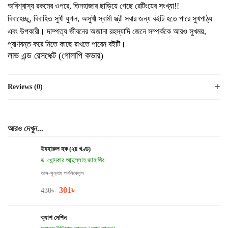
অবিশ্বাস্য রকমের ওপরে, তিনহাজার ছাড়িয়ে গেছে রেটিংয়ের সংখ্যা!!
বিবাহেচ্ছু, বিবাহিত সুখী যুগল, অসুখী স্বামী স্ত্রী সবার জন্য বইটি হতে পারে সুখপাঠ্য
এবং উপকারী। দাম্পত্য জীবনের অজানা রহস্যাদি জেনে সম্পর্ককে আরও সুখময়,
প্রাণবন্ত করে নিতে কাছে রাখতে পারেন বইটি।
লাভ এন্ড রেসপেক্ট (গোলাপি কভার)
Reviews (0)
আরও দেখুন...
ইযহারুল হক (২য় খণ্ড)
ড. খোন্দকার আব্দুল্লাহ জাহাঙ্গীর
আস-সুন্নাহ পাবলিকেশন্স
301
৳
430
৳
ক্যাশ মেশিন