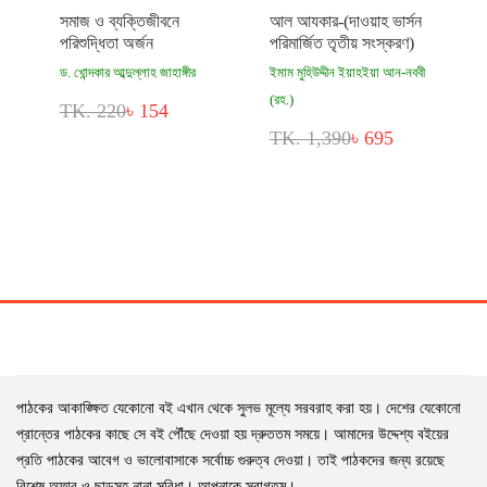
সমাজ ও ব্যক্তিজীবনে
আল আযকার-(দাওয়াহ ভার্সন
পরিশুদ্ধিতা অর্জন
পরিমার্জিত তৃতীয় সংস্করণ)
ড. খোন্দকার আব্দুল্লাহ জাহাঙ্গীর
ইমাম মুহিউদ্দীন ইয়াহইয়া আন-নববী
(রহ.)
TK. 220
৳ 154
TK. 1,390
৳ 695
পাঠকের আকাঙ্ক্ষিত যেকোনো বই এখান থেকে সুলভ মূল্যে সরবরাহ করা হয়। দেশের যেকোনো
প্রান্তের পাঠকের কাছে সে বই পৌঁছে দেওয়া হয় দ্রুততম সময়ে। আমাদের উদ্দেশ্য বইয়ের
প্রতি পাঠকের আবেগ ও ভালোবাসাকে সর্বোচ্চ গুরুত্ব দেওয়া। তাই পাঠকদের জন্য রয়েছে
বিশেষ অফার ও ছাড়সহ নানা সুবিধা। আপনাকে স্বাগতম।