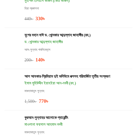
মুহাম্মদ ইলিয়াস কাঞ্চন (কোচ কাঞ্চন)
হিয়া প্রকাশনা
330
৳
440
৳
যুগের মহান দাঈ ড. খোন্দকার আব্দুল্লাহ জাহাঙ্গীর (রহ.)
ড. খোন্দকার আব্দুল্লাহ জাহাঙ্গীর
আস-সুন্নাহ পাবলিকেশন্স
140
৳
200
৳
আল আযকার-প্রিমিয়াম দুই ভলিউমে বক্সসহ পরিমার্জিত তৃতীয় সংস্করণ
ইমাম মুহিউদ্দীন ইয়াহইয়া আন-নববী (রহ.)
মাকতাবাতুস সুন্নাহ
770
৳
1,500
৳
কুরআন-সুন্নাহর আলোকে প্যারেন্টিং
মাওলানা ফয়সাল আহমাদ নদবী
মাকতাবাতুস সুন্নাহ