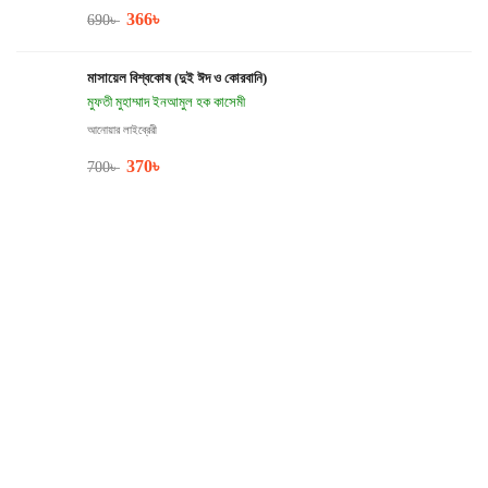
366
৳
690
৳
মাসায়েল বিশ্বকোষ (দুই ঈদ ও কোরবানি)
মুফতী মুহাম্মাদ ইনআমুল হক কাসেমী
আনোয়ার লাইব্রেরী
370
৳
700
৳