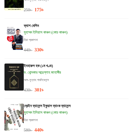
175
৳
250
৳
ক্যাশ মেশিন
মুহাম্মদ ইলিয়াস কাঞ্চন (কোচ কাঞ্চন)
হিয়া প্রকাশনা
330
৳
440
৳
ইযহারুল হক (১ম খণ্ড)
ড. খোন্দকার আব্দুল্লাহ জাহাঙ্গীর
আস-সুন্নাহ পাবলিকেশন্স
301
৳
430
৳
ব্রেইন ব্যালেন্স ইকুয়াল ব্যাংক ব্যালেন্স
মুহাম্মদ ইলিয়াস কাঞ্চন (কোচ কাঞ্চন)
হিয়া প্রকাশনা
440
৳
580
৳