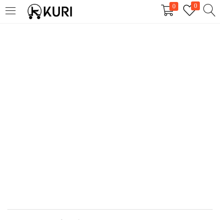
0
0
LOGIN
REGISTER
Enter your username and password to login.
Remember me
Login
Lost password?