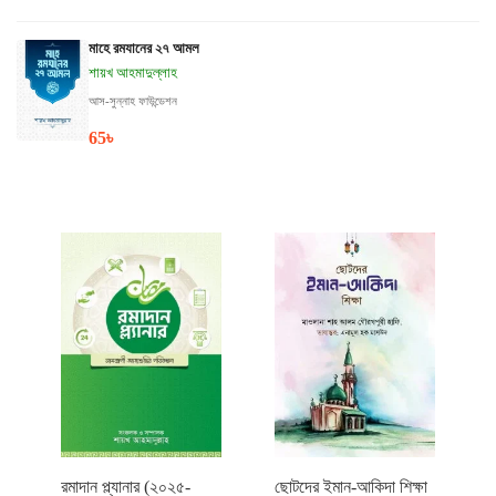
মাহে রমযানের ২৭ আমল
শায়খ আহমাদুল্লাহ
আস-সুন্নাহ ফাউন্ডেশন
65
৳
রমাদান প্ল্যানার (২০২৫-
ছোটদের ইমান-আকিদা শিক্ষা