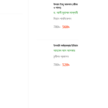
উসমান ইবনু আফফান (জীবন
ও শাসন)
ড. আলী মুহাম্মদ সাল্লাবী
সিয়ান পাবলিকেশন
560
৳
780
৳
ইসলামি অর্থব্যবস্থার ইতিহাস
আহমেদ আল আশকার
সন্দীপন প্রকাশন
520
৳
700
৳