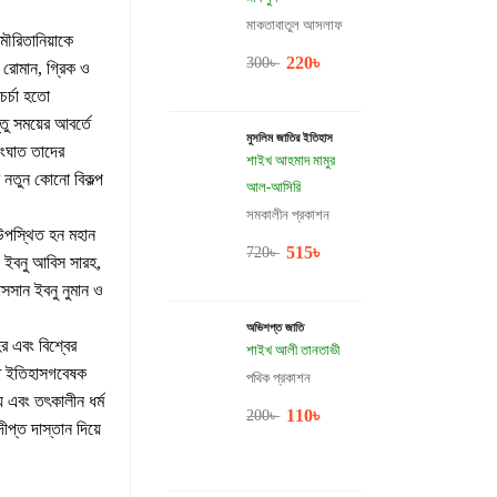
মাকতাবাতুল আসলাফ
ৌরিতানিয়াকে
220
৳
300
৳
, রোমান, গ্রিক ও
চর্চা হতো
তু সময়ের আবর্তে
মুসলিম জাতির ইতিহাস
সংঘাত তাদের
শাইখ আহমাদ মামুর
ে নতুন কোনো বিকল্প
আল-আসিরি
সমকালীন প্রকাশন
় উপস্থিত হন মহান
515
৳
720
৳
 ইবনু আবিস সারহ,
াসসান ইবনু নুমান ও
অভিশপ্ত জাতি
হর এবং বিশ্বের
শাইখ আলী তানতাভী
যাত ইতিহাসগবেষক
পথিক প্রকাশন
য় এবং তৎকালীন ধর্ম
110
৳
200
৳
ীপ্ত দাস্তান দিয়ে