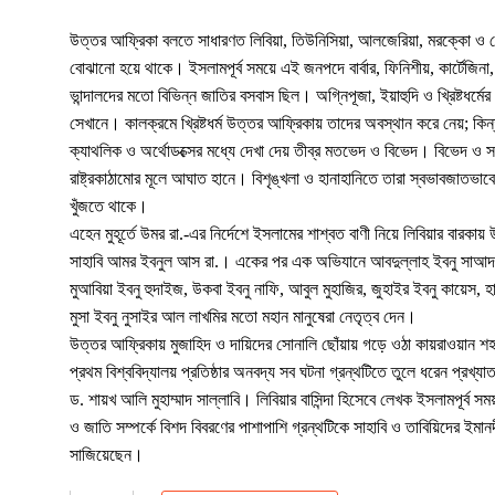
উত্তর আফ্রিকা বলতে সাধারণত লিবিয়া, তিউনিসিয়া, আলজেরিয়া, মরক্কো ও ম
বোঝানো হয়ে থাকে। ইসলামপূর্ব সময়ে এই জনপদে বার্বার, ফিনিশীয়, কার্টেজিনা
ভান্দালদের মতো বিভিন্ন জাতির বসবাস ছিল। অগ্নিপূজা, ইয়াহুদি ও খ্রিষ্টধর্মের 
সেখানে। কালক্রমে খ্রিষ্টধর্ম উত্তর আফ্রিকায় তাদের অবস্থান করে নেয়; কিন্
ক্যাথলিক ও অর্থোডক্সের মধ্যে দেখা দেয় তীব্র মতভেদ ও বিভেদ। বিভেদ ও 
রাষ্ট্রকাঠামোর মূলে আঘাত হানে। বিশৃঙ্খলা ও হানাহানিতে তারা স্বভাবজাতভাব
খুঁজতে থাকে।
এহেন মুহূর্তে উমর রা.-এর নির্দেশে ইসলামের শাশ্বত বাণী নিয়ে লিবিয়ার বারকায
সাহাবি আমর ইবনুল আস রা.। একের পর এক অভিযানে আবদুল্লাহ ইবনু সাআদ
মুআবিয়া ইবনু হুদাইজ, উকবা ইবনু নাফি, আবুল মুহাজির, জুহাইর ইবনু কায়েস, হ
মুসা ইবনু নুসাইর আল লাখমির মতো মহান মানুষেরা নেতৃত্ব দেন।
উত্তর আফ্রিকায় মুজাহিদ ও দায়িদের সোনালি ছোঁয়ায় গড়ে ওঠা কায়রাওয়ান শ
প্রথম বিশ্ববিদ্যালয় প্রতিষ্ঠার অনবদ্য সব ঘটনা গ্রন্থটিতে তুলে ধরেন প্রখ্
ড. শায়খ আলি মুহাম্মাদ সাল্লাবি। লিবিয়ার বাসিন্দা হিসেবে লেখক ইসলামপূর্ব সম
ও জাতি সম্পর্কে বিশদ বিবরণের পাশাপাশি গ্রন্থটিকে সাহাবি ও তাবিয়িদের ইমানদ
সাজিয়েছেন।