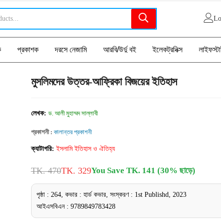
Lo
ক
প্রকাশক
দরসে নেজামি
আরবি/উর্দু বই
ইলেকট্রনিক্স
লাইফস্ট
মুসলিমদের উত্তর-আফ্রিকা বিজয়ের ইতিহাস
লেখক:
ড. আলী মুহাম্মদ সাল্লাবী
প্রকাশনী :
কালান্তর প্রকাশনী
ক্যাটাগরি:
ইসলামি ইতিহাস ও ঐতিহ্য
TK. 470
TK. 329
You Save TK. 141 (30% ছাড়ে)
পৃষ্ঠা : 264, কভার : হার্ড কভার, সংস্করণ : 1st Publishd, 2023
আইএসবিএন : 9789849783428