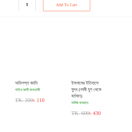
Add To Cart
অভিশপ্ত জাতি
ইসলামের ইতিহাসে
যুদ্ধ (নববী যুগ থেকে
শাইখ আলী তানতাভী
বর্তমান)
TK. 200
৳ 110
সাদিক ফারহান
TK. 600
৳ 430