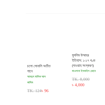
মুসলিম উম্মাহর
ইতিহাস: ১-১৭ খণ্ড
(দাওয়াহ সংস্করণ)
চলো সোনালি অতীত
পানে
মাওলানা ইসমাইল রেহান
আবদুল মালিক আল
TK. 8,000
কাসিম
৳ 4,000
TK. 124
৳ 96