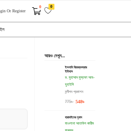
0
0
gin Or Register
াইল
আরও দেখুন...
ইসলামি বিচারব্যবস্থার
ইতিহাস
ড. মুহাম্মাদ মুস্তফা আয-
যুহাইলি
সন্দীপন প্রকাশন
548
৳
775
৳
হারামাইনের সুবাস
মাওলানা আতাউল কারীম
মাকসুদ