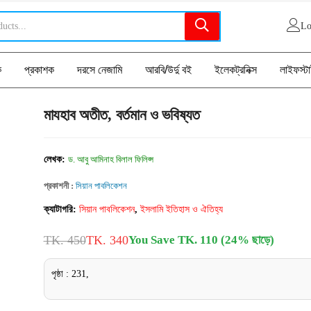
Lo
ক
প্রকাশক
দরসে নেজামি
আরবি/উর্দু বই
ইলেকট্রনিক্স
লাইফস্ট
মাযহাব অতীত, বর্তমান ও ভবিষ্যত
লেখক:
ড. আবু আমিনাহ বিলাল ফিলিপ্স
প্রকাশনী :
সিয়ান পাবলিকেশন
ক্যাটাগরি:
সিয়ান পাবলিকেশন
,
ইসলামি ইতিহাস ও ঐতিহ্য
TK. 450
TK. 340
You Save TK. 110 (24% ছাড়ে)
পৃষ্ঠা : 231,