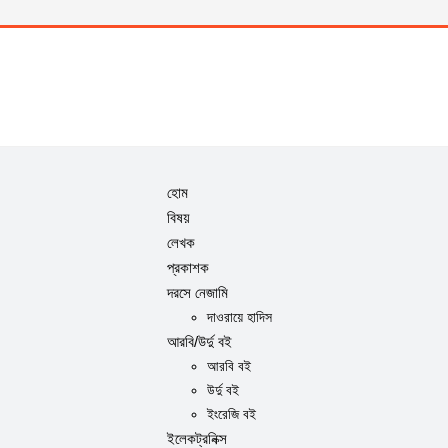
হোম
বিষয়
লেখক
প্রকাশক
দরসে নেজামি
দাওরায়ে হাদিস
আরবি/উর্দু বই
আরবি বই
উর্দু বই
ইংরেজি বই
ইলেকট্রনিক্স