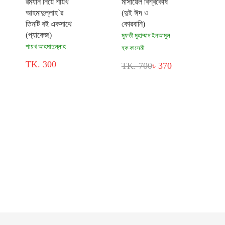
রমযান নিয়ে শায়খ
মাসায়েল বিশ্বকোষ
আহমাদুল্লাহ`র
(দুই ঈদ ও
তিনটি বই একসাথে
কোরবানি)
(প্যাকেজ)
মুফতী মুহাম্মাদ ইনআমুল
শায়খ আহমাদুল্লাহ
হক কাসেমী
TK. 300
TK. 700
৳ 370