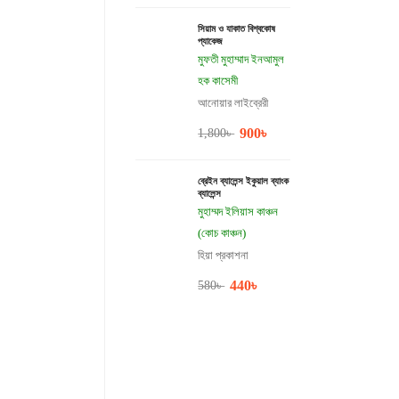
সিয়াম ও যাকাত বিশ্বকোষ
প্যাকেজ
মুফতী মুহাম্মাদ ইনআমুল
হক কাসেমী
আনোয়ার লাইব্রেরী
900
৳
1,800
৳
ব্রেইন ব্যালেন্স ইকুয়াল ব্যাংক
ব্যালেন্স
মুহাম্মদ ইলিয়াস কাঞ্চন
(কোচ কাঞ্চন)
হিয়া প্রকাশনা
440
৳
580
৳