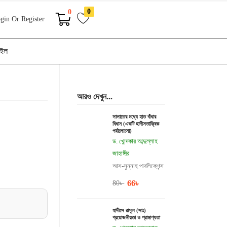
0
0
gin Or Register
াইল
আরও দেখুন...
সালাতের মধ্যে হাত বাঁধার
বিধান (একটি হাদীসতাত্ত্বিক
পর্যালোচনা)
ড. খোন্দকার আব্দুল্লাহ
জাহাঙ্গীর
আস-সুন্নাহ পাবলিকেশন্স
66
৳
80
৳
হাদীসে রাসূল (সাঃ)
প্রয়োজনীয়তা ও প্রামাণ্যতা