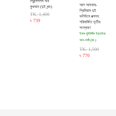
প্রিন্সিপলস অব
আল আযকার-
কুরআন (দুই খন্ড)
প্রিমিয়াম দুই
TK. 1,400
ভলিউমে বক্সসহ
৳ 739
পরিমার্জিত তৃতীয়
সংস্করণ
ইমাম মুহিউদ্দীন ইয়াহইয়া
আন-নববী (রহ.)
TK. 1,500
৳ 770