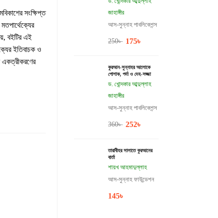
ড. খোন্দকার আব্দুল্লাহ
মবিকাশের সংক্ষিপ্ত
জাহাঙ্গীর
 মতপার্থেক্যের
আস-সুন্নাহ পাবলিকেশন্স
ষয়, বইটির এই
175
৳
250
৳
থক্যের ইতিবাচক ও
র একত্রীকরণের
কুরআন-সুন্নাহর আলোকে
পোশাক, পর্দা ও দেহ-সজ্জা
ড. খোন্দকার আব্দুল্লাহ
জাহাঙ্গীর
আস-সুন্নাহ পাবলিকেশন্স
252
৳
360
৳
তারাবীহর সালাতে কুরআনের
বার্তা
শায়খ আহমাদুল্লাহ
আস-সুন্নাহ ফাউন্ডেশন
145
৳