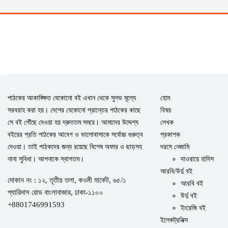
পাঠকের আকাঙ্ক্ষিত যেকোনো বই এখান থেকে সুলভ মূল্যে
হোম
সরবরাহ করা হয়। দেশের যেকোনো প্রান্তের পাঠকের কাছে
বিষয়
সে বই পৌঁছে দেওয়া হয় দ্রুততম সময়ে। আমাদের উদ্দেশ্য
লেখক
বইয়ের প্রতি পাঠকের আবেগ ও ভালোবাসাকে সর্বোচ্চ গুরুত্ব
প্রকাশক
দেওয়া। তাই পাঠকদের জন্য রয়েছে বিশেষ অফার ও ছাড়সহ
দরসে নেজামি
নানা সুবিধা। আপনাকে স্বাগতম।
দাওরায়ে হাদিস
আরবি/উর্দু বই
দোকান নং : ১২, তৃতীয় তলা, কওমী মার্কেট, ৬৫/১
আরবি বই
প্যারিদাস রোড বাংলাবাজার, ঢাকা-১১০০
উর্দু বই
+8801746991593
ইংরেজি বই
ইলেকট্রনিক্স