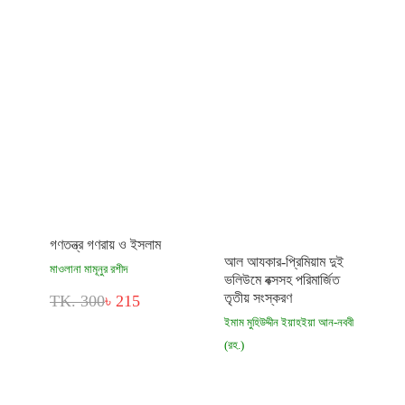
গণতন্ত্র গণরায় ও ইসলাম
আল আযকার-প্রিমিয়াম দুই
মাওলানা মামূনুর রশীদ
ভলিউমে বক্সসহ পরিমার্জিত
তৃতীয় সংস্করণ
TK. 300
৳ 215
ইমাম মুহিউদ্দীন ইয়াহইয়া আন-নববী
(রহ.)
TK. 1,500
৳ 770