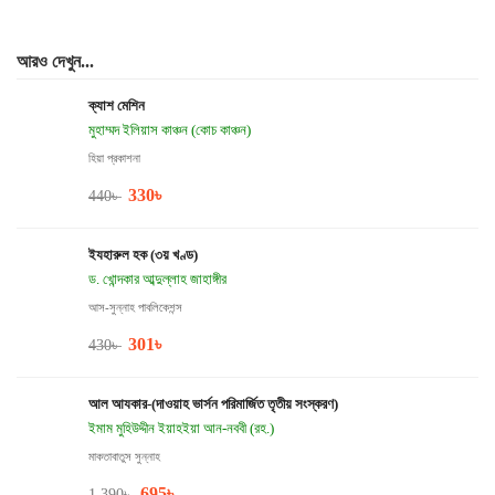
আরও দেখুন...
ক্যাশ মেশিন
মুহাম্মদ ইলিয়াস কাঞ্চন (কোচ কাঞ্চন)
হিয়া প্রকাশনা
330
৳
440
৳
ইযহারুল হক (৩য় খণ্ড)
ড. খোন্দকার আব্দুল্লাহ জাহাঙ্গীর
আস-সুন্নাহ পাবলিকেশন্স
301
৳
430
৳
আল আযকার-(দাওয়াহ ভার্সন পরিমার্জিত তৃতীয় সংস্করণ)
ইমাম মুহিউদ্দীন ইয়াহইয়া আন-নববী (রহ.)
মাকতাবাতুস সুন্নাহ
695
৳
1,390
৳