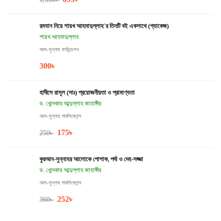
রমযান নিয়ে শায়খ আহমাদুল্লাহ`র তিনটি বই একসাথে (প্যাকেজ)
শায়খ আহমাদুল্লাহ
আস-সুন্নাহ ফাউন্ডেশন
300
৳
হাদীসে রাসূল (সাঃ) প্রয়োজনীয়তা ও প্রামাণ্যতা
ড. খোন্দকার আব্দুল্লাহ জাহাঙ্গীর
আস-সুন্নাহ পাবলিকেশন্স
175
৳
250
৳
কুরআন-সুন্নাহর আলোকে পোশাক, পর্দা ও দেহ-সজ্জা
ড. খোন্দকার আব্দুল্লাহ জাহাঙ্গীর
আস-সুন্নাহ পাবলিকেশন্স
252
৳
360
৳