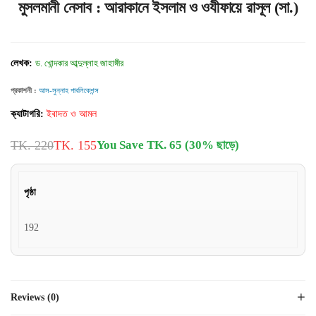
মুসলমানী নেসাব : আরাকানে ইসলাম ও ওযীফায়ে রাসূল (সা.)
লেখক:
ড. খোন্দকার আব্দুল্লাহ জাহাঙ্গীর
প্রকাশনী :
আস-সুন্নাহ পাবলিকেশন্স
ক্যাটাগরি:
ইবাদত ও আমল
TK. 220
TK. 155
You Save TK. 65 (30% ছাড়ে)
পৃষ্ঠা
192
Reviews (0)