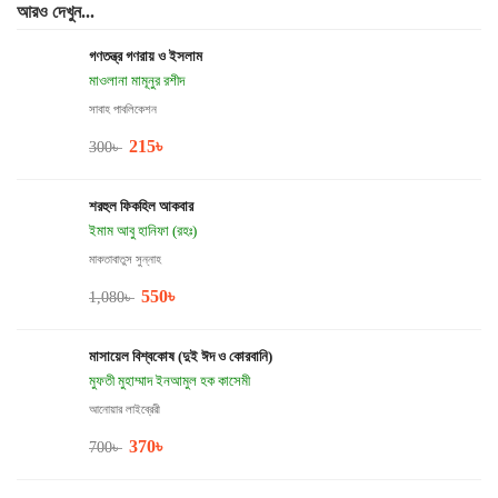
আরও দেখুন...
গণতন্ত্র গণরায় ও ইসলাম
মাওলানা মামূনুর রশীদ
সাবাহ পাবলিকেশন
215
৳
300
৳
শরহুল ফিকহিল আকবার
ইমাম আবু হানিফা (রহঃ)
মাকতাবাতুস সুন্নাহ
550
৳
1,080
৳
মাসায়েল বিশ্বকোষ (দুই ঈদ ও কোরবানি)
মুফতী মুহাম্মাদ ইনআমুল হক কাসেমী
আনোয়ার লাইব্রেরী
370
৳
700
৳