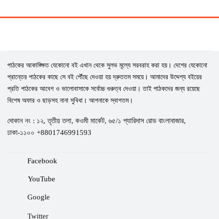
পাঠকের আকাঙ্ক্ষিত যেকোনো বই এখান থেকে সুলভ মূল্যে সরবরাহ করা হয়। দেশের যেকোনো
প্রান্তের পাঠকের কাছে সে বই পৌঁছে দেওয়া হয় দ্রুততম সময়ে। আমাদের উদ্দেশ্য বইয়ের
প্রতি পাঠকের আবেগ ও ভালোবাসাকে সর্বোচ্চ গুরুত্ব দেওয়া। তাই পাঠকদের জন্য রয়েছে
বিশেষ অফার ও ছাড়সহ নানা সুবিধা। আপনাকে স্বাগতম।
দোকান নং : ১২, তৃতীয় তলা, কওমী মার্কেট, ৬৫/১ প্যারিদাস রোড বাংলাবাজার,
ঢাকা-১১০০ +8801746991593
Facebook
YouTube
Google
Twitter