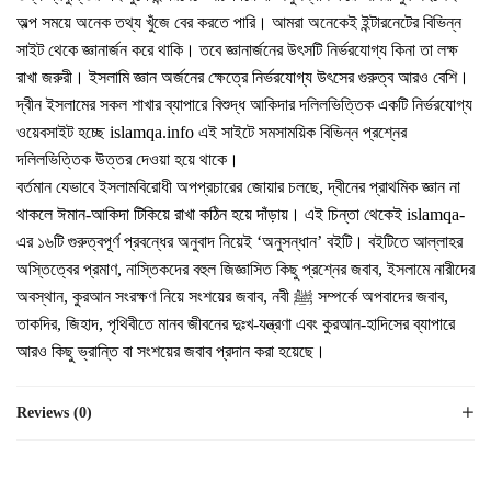
অল্প সময়ে অনেক তথ্য খুঁজে বের করতে পারি। আমরা অনেকেই ইন্টারনেটের বিভিন্ন
সাইট থেকে জ্ঞানার্জন করে থাকি। তবে জ্ঞানার্জনের উৎসটি নির্ভরযোগ্য কিনা তা লক্ষ
রাখা জরুরী। ইসলামি জ্ঞান অর্জনের ক্ষেত্রে নির্ভরযোগ্য উৎসের গুরুত্ব আরও বেশি।
দ্বীন ইসলামের সকল শাখার ব্যাপারে বিশুদ্ধ আকিদার দলিলভিত্তিক একটি নির্ভরযোগ্য
ওয়েবসাইট হচ্ছে islamqa.info এই সাইটে সমসাময়িক বিভিন্ন প্রশ্নের
দলিলভিত্তিক উত্তর দেওয়া হয়ে থাকে।
বর্তমান যেভাবে ইসলামবিরোধী অপপ্রচারের জোয়ার চলছে, দ্বীনের প্রাথমিক জ্ঞান না
থাকলে ঈমান-আকিদা টিকিয়ে রাখা কঠিন হয়ে দাঁড়ায়। এই চিন্তা থেকেই islamqa-
এর ১৬টি গুরুত্বপূর্ণ প্রবন্ধের অনুবাদ নিয়েই ‘অনুসন্ধান’ বইটি। বইটিতে আল্লাহর
অস্তিত্বের প্রমাণ, নাস্তিকদের বহুল জিজ্ঞাসিত কিছু প্রশ্নের জবাব, ইসলামে নারীদের
অবস্থান, কুরআন সংরক্ষণ নিয়ে সংশয়ের জবাব, নবী ﷺ সম্পর্কে অপবাদের জবাব,
তাকদির, জিহাদ, পৃথিবীতে মানব জীবনের দুঃখ-যন্ত্রণা এবং কুরআন-হাদিসের ব্যাপারে
আরও কিছু ভ্রান্তি বা সংশয়ের জবাব প্রদান করা হয়েছে।
Reviews (0)