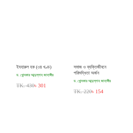
ইযহারুল হক (৩য় খণ্ড)
সমাজ ও ব্যক্তিজীবনে
পরিশুদ্ধিতা অর্জন
ড. খোন্দকার আব্দুল্লাহ জাহাঙ্গীর
ড. খোন্দকার আব্দুল্লাহ জাহাঙ্গীর
TK. 430
৳ 301
TK. 220
৳ 154