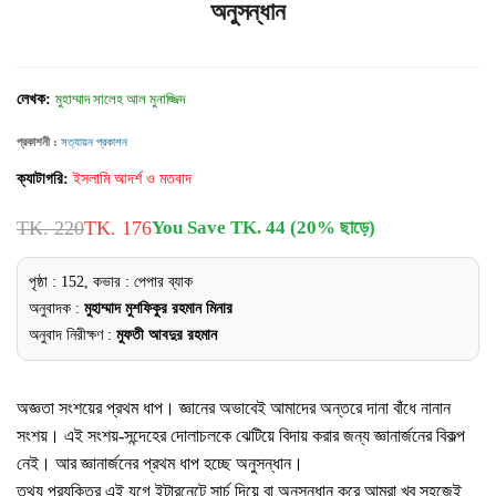
অনুসন্ধান
লেখক:
মুহাম্মাদ সালেহ আল মুনাজ্জিদ
প্রকাশনী :
সত্যায়ন প্রকাশন
ক্যাটাগরি:
ইসলামি আদর্শ ও মতবাদ
TK. 220
TK. 176
You Save TK. 44 (20% ছাড়ে)
পৃষ্ঠা : 152, কভার : পেপার ব্যাক
অনুবাদক :
মুহাম্মাদ মুশফিকুর রহমান মিনার
অনুবাদ নিরীক্ষণ :
মুফতী আবদুর রহমান
অজ্ঞতা সংশয়ের প্রথম ধাপ। জ্ঞানের অভাবেই আমাদের অন্তরে দানা বাঁধে নানান
সংশয়। এই সংশয়-সন্দেহের দোলাচলকে ঝেটিয়ে বিদায় করার জন্য জ্ঞানার্জনের বিকল্প
নেই। আর জ্ঞানার্জনের প্রথম ধাপ হচ্ছে অনুসন্ধান।
তথ্য প্রযুক্তির এই যুগে ইন্টারনেটে সার্চ দিয়ে বা অনুসন্ধান করে আমরা খুব সহজেই