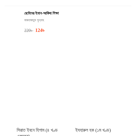
ছোটদের ইমান-আকিদা শিক্ষা
মাকতাবাতুস সুন্নাহ
124
৳
220
৳
সিরাত ইবনে হিশাম (৪ খণ্ড
ইযহারুল হক (১ম খণ্ড)