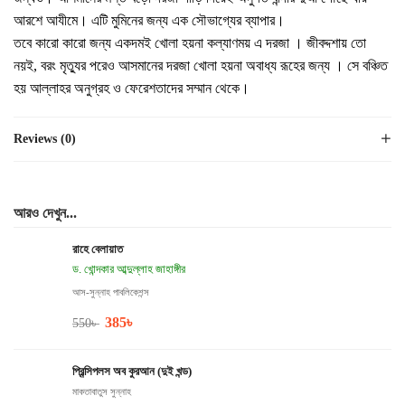
আরশে আযীমে। এটি মুমিনের জন্য এক সৌভাগ্যের ব্যাপার।
তবে কারো কারো জন্য একদমই খোলা হয়না কল্যাণময় এ দরজা । জীবদ্দশায় তো
নয়ই, বরং মৃত্যুর পরেও আসমানের দরজা খোলা হয়না অবাধ্য রূহের জন্য । সে বঞ্চিত
হয় আল্লাহর অনুগ্রহ ও ফেরেশতাদের সম্মান থেকে।
Reviews (0)
আরও দেখুন...
রাহে বেলায়াত
ড. খোন্দকার আব্দুল্লাহ জাহাঙ্গীর
আস-সুন্নাহ পাবলিকেশন্স
385
৳
550
৳
প্রিন্সিপলস অব কুরআন (দুই খন্ড)
মাকতাবাতুস সুন্নাহ