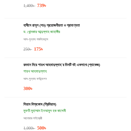
739
৳
1,400
৳
হাদীসে রাসূল (সাঃ) প্রয়োজনীয়তা ও প্রামাণ্যতা
ড. খোন্দকার আব্দুল্লাহ জাহাঙ্গীর
আস-সুন্নাহ পাবলিকেশন্স
175
৳
250
৳
রমযান নিয়ে শায়খ আহমাদুল্লাহ`র তিনটি বই একসাথে (প্যাকেজ)
শায়খ আহমাদুল্লাহ
আস-সুন্নাহ ফাউন্ডেশন
300
৳
সিয়াম বিশ্বকোষ (প্রিমিয়াম)
মুফতী মুহাম্মাদ ইনআমুল হক কাসেমী
আনোয়ার লাইব্রেরী
500
৳
1,000
৳