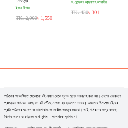
একত্রে)
ড. খোন্দকার আব্দুল্লাহ জাহাঙ্গীর
ইবনে হিশাম
TK. 430
৳ 301
TK. 2,900
৳ 1,550
পাঠকের আকাঙ্ক্ষিত যেকোনো বই এখান থেকে সুলভ মূল্যে সরবরাহ করা হয়। দেশের যেকোনো
প্রান্তের পাঠকের কাছে সে বই পৌঁছে দেওয়া হয় দ্রুততম সময়ে। আমাদের উদ্দেশ্য বইয়ের
প্রতি পাঠকের আবেগ ও ভালোবাসাকে সর্বোচ্চ গুরুত্ব দেওয়া। তাই পাঠকদের জন্য রয়েছে
বিশেষ অফার ও ছাড়সহ নানা সুবিধা। আপনাকে স্বাগতম।