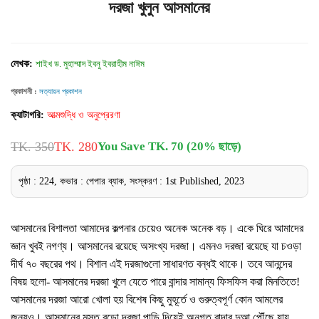
দরজা খুলুন আসমানের
লেখক:
শাইখ ড. মুহাম্মাদ ইবনু ইবরাহীম নাঈম
প্রকাশনী :
সত্যায়ন প্রকাশন
ক্যাটাগরি:
আত্মশুদ্ধি ও অনুপ্রেরণা
TK. 350
TK. 280
You Save TK. 70 (20% ছাড়ে)
পৃষ্ঠা : 224, কভার : পেপার ব্যাক, সংস্করণ : 1st Published, 2023
আসমানের বিশালতা আমাদের কল্পনার চেয়েও অনেক অনেক বড়। একে ঘিরে আমাদের
জ্ঞান খুবই নগণ্য। আসমানের রয়েছে অসংখ্য দরজা। এমনও দরজা রয়েছে যা চওড়া
দীর্ঘ ৭০ বছরের পথ। বিশাল এই দরজাগুলো সাধারণত বন্ধই থাকে। তবে আনন্দের
বিষয় হলো- আসমানের দরজা খুলে যেতে পারে বান্দার সামান্য ফিসফিস করা মিনতিতে!
আসমানের দরজা আরো খোলা হয় বিশেষ কিছু মুহূর্তে ও গুরুত্বপূর্ণ কোন আমলের
জন্যও। আসমানের মস্ত বড়ো দরজা পাড়ি দিয়েই অনুগত বান্দার দুআ পৌঁছে যায়