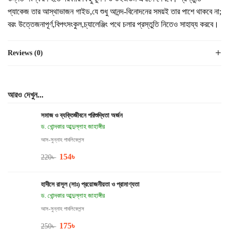
প্যাকেজ তার আস্থাভাজন গাইড,যে শুধু আনন্দ-বিনোদনের সময়ই তার পাশে থাকবে না;
বরং উত্তেজনাপূর্ণ,বিপৎসংকুল,চ্যালেঞ্জিং পথে চলার প্রস্তুতি নিতেও সাহায্য করবে।
Reviews (0)
আরও দেখুন...
সমাজ ও ব্যক্তিজীবনে পরিশুদ্ধিতা অর্জন
ড. খোন্দকার আব্দুল্লাহ জাহাঙ্গীর
আস-সুন্নাহ পাবলিকেশন্স
154
৳
220
৳
হাদীসে রাসূল (সাঃ) প্রয়োজনীয়তা ও প্রামাণ্যতা
ড. খোন্দকার আব্দুল্লাহ জাহাঙ্গীর
আস-সুন্নাহ পাবলিকেশন্স
175
৳
250
৳