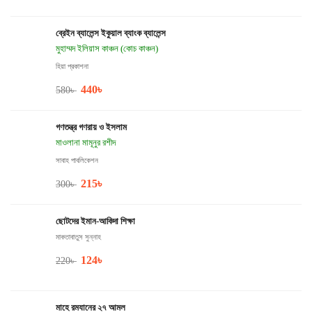
ব্রেইন ব্যালেন্স ইকুয়াল ব্যাংক ব্যালেন্স
মুহাম্মদ ইলিয়াস কাঞ্চন (কোচ কাঞ্চন)
হিয়া প্রকাশনা
440
৳
580
৳
গণতন্ত্র গণরায় ও ইসলাম
মাওলানা মামূনুর রশীদ
সাবাহ পাবলিকেশন
215
৳
300
৳
ছোটদের ইমান-আকিদা শিক্ষা
মাকতাবাতুস সুন্নাহ
124
৳
220
৳
মাহে রমযানের ২৭ আমল