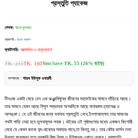
প্রস্তুতি প্যাকেজ
লেখক:
উম্মে মুসআব
প্রকাশনী :
উমেদ প্রকাশ
ক্যাটাগরি:
আত্মশুদ্ধি ও অনুপ্রেরণা
TK. 215
TK. 160
You Save TK. 55 (26% ছাড়ে)
সম্পাদক :
শায়খ ইউসুফ ওবায়দী
টিনএজ একটা মেয়ে যেন এক ঝঞ্ঝাবিক্ষুব্ধ জীবনের মহাফটকের সামনে দাঁড়িয়ে আছে।
তার সামনে যেমন আছে বিপুল সম্ভাবনা অপরদিকে আছে নানারকম চ্যালেঞ্জ ও
আশঙ্কা। যে এই জীবনের জন্য যথাযথ প্রস্তুতি নেবে,ইনশাআল্লাহ তার সামনের
পথটা পাড়ি দেয়া হবে তুলনামূলক সহজ। বইয়ের এই পৃষ্ঠাগুলোর মধ্যে একজন কিশোরী
মেয়ে যে কেবল কতক শব্দ-বাক্যের সমাহার পাবে,তা কিন্তু নয়। তার বেটার ভার্সন তথা
উন্নত সংস্করণ হতে দরকারি কিছু টুলস ও উইজডম এখানে দেখবে। প্রস্তুতি