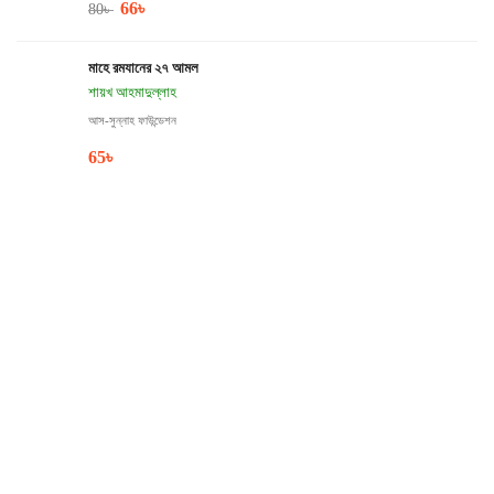
66
৳
80
৳
মাহে রমযানের ২৭ আমল
শায়খ আহমাদুল্লাহ
আস-সুন্নাহ ফাউন্ডেশন
65
৳