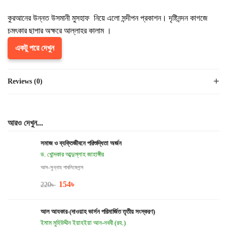
কুরআনের উন্নত উসমানী মুসহাফ নিয়ে এলো সন্দীপন প্রকাশন। দৃষ্টিনন্দন কাগজে
চমৎকার ছাপার অক্ষরে আল্লাহর কালাম ।
একটু পরে দেখুন
Reviews (0)
আরও দেখুন...
সমাজ ও ব্যক্তিজীবনে পরিশুদ্ধিতা অর্জন
ড. খোন্দকার আব্দুল্লাহ জাহাঙ্গীর
আস-সুন্নাহ পাবলিকেশন্স
154
৳
220
৳
আল আযকার-(দাওয়াহ ভার্সন পরিমার্জিত তৃতীয় সংস্করণ)
ইমাম মুহিউদ্দীন ইয়াহইয়া আন-নববী (রহ.)