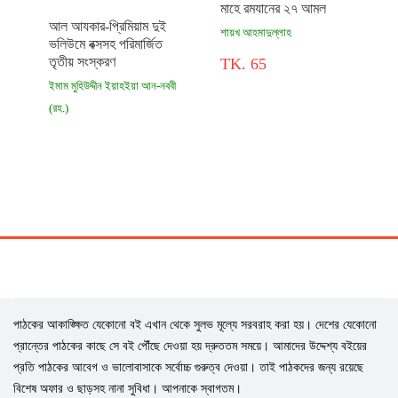
মাহে রমযানের ২৭ আমল
আল আযকার-প্রিমিয়াম দুই
শায়খ আহমাদুল্লাহ
ভলিউমে বক্সসহ পরিমার্জিত
তৃতীয় সংস্করণ
TK. 65
ইমাম মুহিউদ্দীন ইয়াহইয়া আন-নববী
(রহ.)
TK. 1,500
৳ 770
পাঠকের আকাঙ্ক্ষিত যেকোনো বই এখান থেকে সুলভ মূল্যে সরবরাহ করা হয়। দেশের যেকোনো
প্রান্তের পাঠকের কাছে সে বই পৌঁছে দেওয়া হয় দ্রুততম সময়ে। আমাদের উদ্দেশ্য বইয়ের
প্রতি পাঠকের আবেগ ও ভালোবাসাকে সর্বোচ্চ গুরুত্ব দেওয়া। তাই পাঠকদের জন্য রয়েছে
বিশেষ অফার ও ছাড়সহ নানা সুবিধা। আপনাকে স্বাগতম।