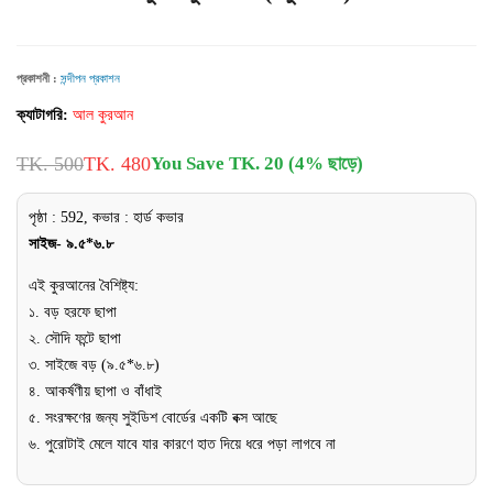
প্রকাশনী :
সন্দীপন প্রকাশন
ক্যাটাগরি:
আল কুরআন
TK. 500
TK. 480
You Save TK. 20 (4% ছাড়ে)
পৃষ্ঠা : 592, কভার : হার্ড কভার
সাইজ- ৯.৫*৬.৮
এই কুরআনের বৈশিষ্ট্য:
১. বড় হরফে ছাপা
২. সৌদি ফন্টে ছাপা
৩. সাইজে বড় (৯.৫*৬.৮)
৪. আকর্ষণীয় ছাপা ও বাঁধাই
৫. সংরক্ষণের জন্য সুইডিশ বোর্ডের একটি বক্স আছে
৬. পুরোটাই মেলে যাবে যার কারণে হাত দিয়ে ধরে পড়া লাগবে না