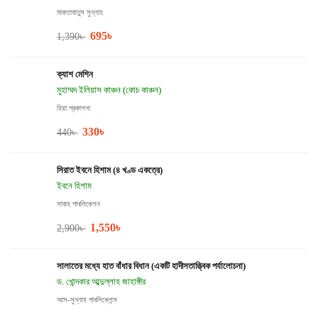
মাকতাবাতুস সুন্নাহ
695
৳
1,390
৳
ক্যাশ মেশিন
মুহাম্মদ ইলিয়াস কাঞ্চন (কোচ কাঞ্চন)
হিয়া প্রকাশনা
330
৳
440
৳
সিরাত ইবনে হিশাম (৪ খণ্ড একত্রে)
ইবনে হিশাম
সাবাহ পাবলিকেশন
1,550
৳
2,900
৳
সালাতের মধ্যে হাত বাঁধার বিধান (একটি হাদীসতাত্ত্বিক পর্যালোচনা)
ড. খোন্দকার আব্দুল্লাহ জাহাঙ্গীর
আস-সুন্নাহ পাবলিকেশন্স