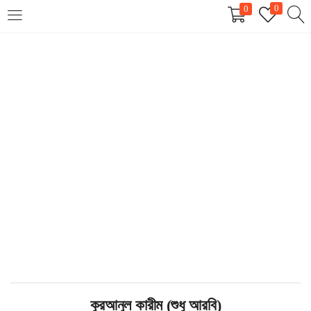
0
0
LOGIN
REGISTER
Enter your username and password to login.
Remember me
Login
Lost password?
কুরআনুল কারীম (শুধু আরবি)