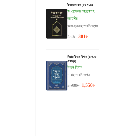
ইযহারুল হক (২য় খণ্ড)
ড. খোন্দকার আব্দুল্লাহ
জাহাঙ্গীর
আস-সুন্নাহ পাবলিকেশন্স
301
৳
430
৳
সিরাত ইবনে হিশাম (৪ খণ্ড
একত্রে)
ইবনে হিশাম
সাবাহ পাবলিকেশন
1,550
৳
2,900
৳