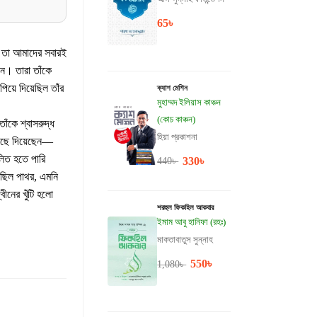
65
৳
ে। তারা তাঁকে
পিয়ে দিয়েছিল তাঁর
ক্যাশ মেশিন
মুহাম্মদ ইলিয়াস কাঞ্চন
(কোচ কাঞ্চন)
হিয়া প্রকাশনা
পৌঁছে দিয়েছেন—
লিত হতে পারি
330
৳
440
৳
েছিল পাথর, এমনি
শরহুল ফিকহিল আকবার
ইমাম আবু হানিফা (রহঃ)
মাকতাবাতুস সুন্নাহ
550
৳
1,080
৳