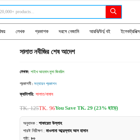
িষয়
লেখক
প্রকাশক
দরসে নেজামি
আরবি/উর্দু বই
ইলেকট্রনিক্স
সালাত নবীজির শেষ আদেশ
লেখক:
শাইখ আহমাদ মুসা জিবরিল
প্রকাশনী :
সত্যায়ন প্রকাশন
ক্যাটাগরি:
সালাত/নামায
TK. 125
TK. 96
You Save TK. 29 (23% ছাড়ে)
অনুবাদক :
শাফায়েত উল্লাহ
শারঈ নিরীক্ষণ :
মাওলানা আব্দুল্লাহ আল হাসান
পৃষ্ঠা:
৮০