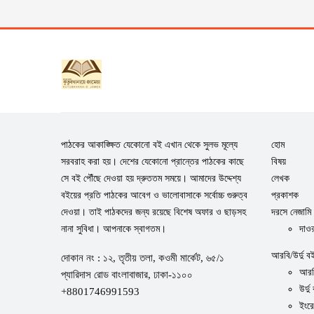
পাঠকের আকাঙ্ক্ষিত যেকোনো বই এখান থেকে সুলভ মূল্যে
হোম
সরবরাহ করা হয়। দেশের যেকোনো প্রান্তের পাঠকের কাছে
বিষয়
সে বই পৌঁছে দেওয়া হয় দ্রুততম সময়ে। আমাদের উদ্দেশ্য
লেখক
বইয়ের প্রতি পাঠকের আবেগ ও ভালোবাসাকে সর্বোচ্চ গুরুত্ব
প্রকাশক
দেওয়া। তাই পাঠকদের জন্য রয়েছে বিশেষ অফার ও ছাড়সহ
দরসে নেজামি
নানা সুবিধা। আপনাকে স্বাগতম।
দাওর
আরবি/উর্দু ব
দোকান নং : ১২, তৃতীয় তলা, কওমী মার্কেট, ৬৫/১
আরব
প্যারিদাস রোড বাংলাবাজার, ঢাকা-১১০০
উর্দু
+8801746991593
ইংর