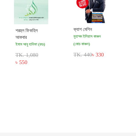
ক্যাশ মেশিন
শরহুল ফিকহিল
মুহাম্মদ ইলিয়াস কাঞ্চন
আকবার
(কোচ কাঞ্চন)
ইমাম আবু হানিফা (রহঃ)
TK. 440
৳ 330
TK. 1,080
৳ 550