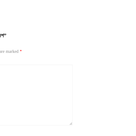
েশ”
 are marked
*