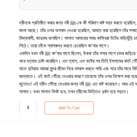
দ্বীনকে প্রতিষ্ঠিত করার জন্য নবী ﷺ-কে কী পরিমাণ কষ্ট সহ্য করতে হয়েছিল, তা আমাদের সবারই
জানা আছে। তাঁর ওপর অপবাদ দেওয়া হয়েছিল, আঘাত করা হয়েছিল তাঁর সম্মান
মিথ্যাবাদী, জাদুকর বলেছিল। সালাত আদায়ের সময় কাফিররা উটের নাড়িভুঁড়ি চা
পিঠে। তারা তাঁকে শ্বাসরুদ্ধ করতে চেয়েছিল কা’বার পাশে।
একদিন যখন নবী ﷺ কা’বার পাশে ছিলেন, উকবা তাঁর গলার পাশে চাদর জড়িয়ে তাঁকে শ্বাসরুদ্ধ
করে হত্যার চেষ্টা করেছিল। এত ত্যাগ, এত কষ্টের পর তিনি ইসলামের বার্তা 
যাতে দুনিয়ায় আমরা সুন্দর জীবন নিয়ে বসবাস করতে পারি এবং পরে তাঁর সাথে মি
জান্নাতে। এই বার্তা পৌঁছে দেওয়ার কারণে তায়েফে তাঁর ওপর নিক্ষেপ করা হয়
জুতোও! এই দ্বীন পৌঁছে দেওয়ার জন্য নবী ﷺ এত কষ্ট করেছেন। আর এই দ্বীনের খুঁটি হলো
সালাত। যখন সালাত বিনষ্ট হবে, তখন দ্বীনের ভিত্তিও দুর্বল হয়ে পড়বে।
Add To Cart