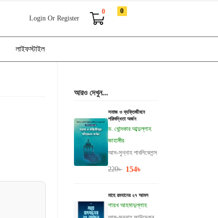
0
0
Login Or Register
লাইফস্টাইল
আরও দেখুন...
সমাজ ও ব্যক্তিজীবনে
পরিশুদ্ধিতা অর্জন
ড. খোন্দকার আব্দুল্লাহ
জাহাঙ্গীর
আস-সুন্নাহ পাবলিকেশন্স
154
৳
220
৳
মাহে রমযানের ২৭ আমল
শায়খ আহমাদুল্লাহ
আস-সুন্নাহ ফাউন্ডেশন