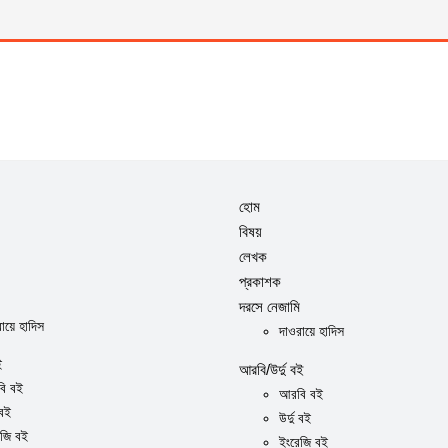
হোম
বিষয়
লেখক
প্রকাশক
দরসে নেজামি
ায়ে হাদিস
দাওরায়ে হাদিস
ই
আরবি/উর্দু বই
ি বই
আরবি বই
 বই
উর্দু বই
েজি বই
ইংরেজি বই