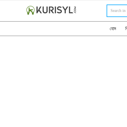
হোম
ব