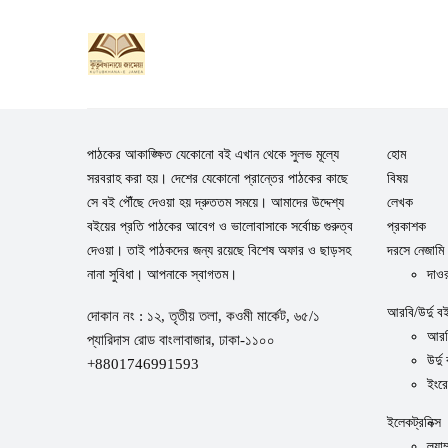
পাঠকের আকাঙ্ক্ষিত যেকোনো বই এখান থেকে সুলভ মূল্যে
হোম
সরবরাহ করা হয়। দেশের যেকোনো প্রান্তের পাঠকের কাছে
বিষয়
সে বই পৌঁছে দেওয়া হয় দ্রুততম সময়ে। আমাদের উদ্দেশ্য
লেখক
বইয়ের প্রতি পাঠকের আবেগ ও ভালোবাসাকে সর্বোচ্চ গুরুত্ব
প্রকাশক
দেওয়া। তাই পাঠকদের জন্য রয়েছে বিশেষ অফার ও ছাড়সহ
দরসে নেজামি
নানা সুবিধা। আপনাকে স্বাগতম।
দাওর
আরবি/উর্দু ব
দোকান নং : ১২, তৃতীয় তলা, কওমী মার্কেট, ৬৫/১
আরব
প্যারিদাস রোড বাংলাবাজার, ঢাকা-১১০০
উর্দু
+8801746991593
ইংর
ইলেকট্রনিক্স
ল্যাম