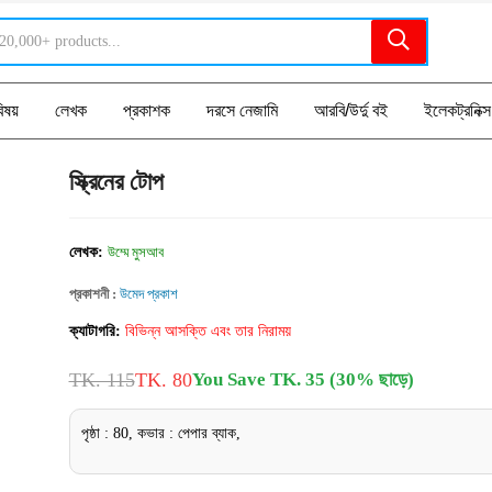
িষয়
লেখক
প্রকাশক
দরসে নেজামি
আরবি/উর্দু বই
ইলেকট্রনিক্স
স্ক্রিনের টোপ
লেখক:
উম্মে মুসআব
প্রকাশনী :
উমেদ প্রকাশ
ক্যাটাগরি:
বিভিন্ন আসক্তি এবং তার নিরাময়
TK. 115
TK. 80
You Save TK. 35 (30% ছাড়ে)
পৃষ্ঠা : 80, কভার : পেপার ব্যাক,