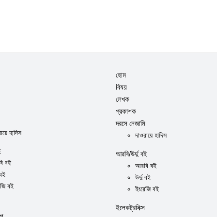
হোম
বিষয়
লেখক
প্রকাশক
দরসে নেজামি
ায়ে হাদিস
দাওরায়ে হাদিস
ই
আরবি/উর্দু বই
ি বই
আরবি বই
 বই
উর্দু বই
েজি বই
ইংরেজি বই
ইলেকট্রনিক্স
্প