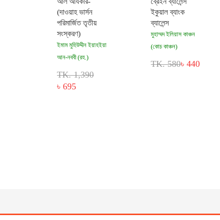
আল আযকার-
ব্রেইন ব্যালেন্স
(দাওয়াহ ভার্সন
ইকুয়াল ব্যাংক
পরিমার্জিত তৃতীয়
ব্যালেন্স
সংস্করণ)
মুহাম্মদ ইলিয়াস কাঞ্চন
ইমাম মুহিউদ্দীন ইয়াহইয়া
(কোচ কাঞ্চন)
আন-নববী (রহ.)
TK. 580
৳ 440
TK. 1,390
৳ 695