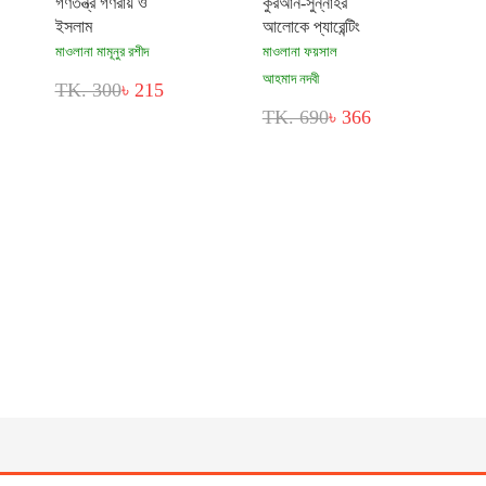
গণতন্ত্র গণরায় ও
কুরআন-সুন্নাহর
ইসলাম
আলোকে প্যারেন্টিং
মাওলানা মামূনুর রশীদ
মাওলানা ফয়সাল
আহমাদ নদবী
TK. 300
৳ 215
TK. 690
৳ 366