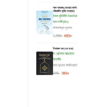
আল আযকার-(দাওয়াহ ভার্সন
পরিমার্জিত তৃতীয় সংস্করণ)
ইমাম মুহিউদ্দীন ইয়াহইয়া
আন-নববী (রহ.)
মাকতাবাতুস সুন্নাহ
695
৳
1,390
৳
ইযহারুল হক (৩য় খণ্ড)
ড. খোন্দকার আব্দুল্লাহ
জাহাঙ্গীর
আস-সুন্নাহ পাবলিকেশন্স
301
৳
430
৳