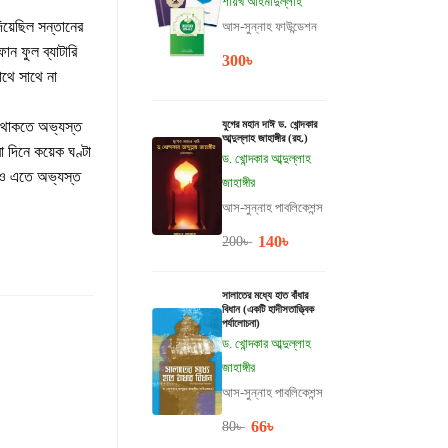
শায়খ আহমাদুল্লাহ
দিয়েছিল সন্তানের
আস-সুন্নাহ ফাউন্ডেশন
োন ফুল ব্যাটারি
300
৳
থে সাথে না
ে থাকতে অভ্যস্ত
যুগের মহান দাঈ ড. খোন্দকার
আব্দুল্লাহ জাহাঙ্গীর (রহ.)
রা দিনে কয়েক ঘণ্টা
ড. খোন্দকার আব্দুল্লাহ
্চাও এতে অভ্যস্ত
জাহাঙ্গীর
আস-সুন্নাহ পাবলিকেশন্স
140
৳
200
৳
সালাতের মধ্যে হাত বাঁধার
বিধান (একটি হাদীসতাত্ত্বিক
পর্যালোচনা)
ড. খোন্দকার আব্দুল্লাহ
জাহাঙ্গীর
আস-সুন্নাহ পাবলিকেশন্স
66
৳
80
৳