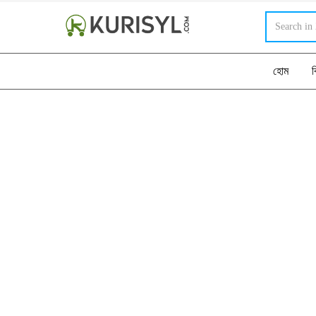
হোম
ব