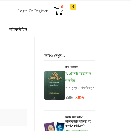
0
0
Login Or Register
লাইফস্টাইল
আরও দেখুন...
রাহে বেলায়াত
ড. খোন্দকার আব্দুল্লাহ
জাহাঙ্গীর
আস-সুন্নাহ পাবলিকেশন্স
385
৳
550
৳
রমযান নিয়ে শায়খ
আহমাদুল্লাহ`র তিনটি বই
একসাথে (প্যাকেজ)