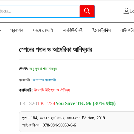
Lo
ক
প্রকাশক
দরসে নেজামি
আরবি/উর্দু বই
ইলেকট্রনিক্স
লাইফস্ট
স্পেনের পতন ও আমেরিকা আবিষ্কার
লেখক:
আবু লুবাবা শাহ মানসুর
প্রকাশনী :
কালান্তর প্রকাশনী
ক্যাটাগরি:
ইসলামি ইতিহাস ও ঐতিহ্য
TK. 320
TK. 224
You Save TK. 96 (30% ছাড়ে)
পৃষ্ঠা : 184, কভার : হার্ড কভার, সংস্করণ : Edition, 2019
আইএসবিএন : 978-984-96950-6-6