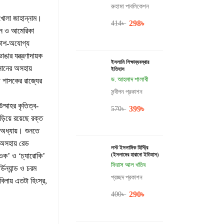
রুহামা পাবলিকেশন
তখোলা জাহান্নাম।
298
৳
414
৳
পতন ও আমেরিকা
রকাশ-অযোগ্য
ঙার যন্ত্রণাদায়ক
ইসলামি শিক্ষাব্যবস্থার
সানের অসহায়
ইতিহাস
ড. আহমাদ শালাবী
ী শাসকের রাজ্যের
সন্দীপন প্রকাশন
ম্মাহর কৃতিত্ব-
399
৳
570
৳
়িয়ে রয়েছে রক্ত
অধ্যায়। শুনতে
 অসহায় রেড
লস্ট ইসলামিক হিস্ট্রি
াওক’ ও ‘চ্যারোকি’
(ইসলামের হারানো ইতিহাস)
ফিরাস আল খতিব
িন্যান্ড ও চরম
প্রচ্ছদ প্রকাশন
িলায় এতটা হিংস্র,
290
৳
400
৳