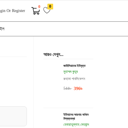
0
0
gin Or Register
াইল
আরও দেখুন...
জাহিলিয়াতের ইতিবৃত্ত
মুহাম্মদ কুতুব
রুহামা পাবলিকেশন
396
৳
544
৳
ইতিহাসের আয়নায় বর্তমান
বিশ্বব্যবস্থা
হেদায়াতুল্লাহ মেহমান্দ