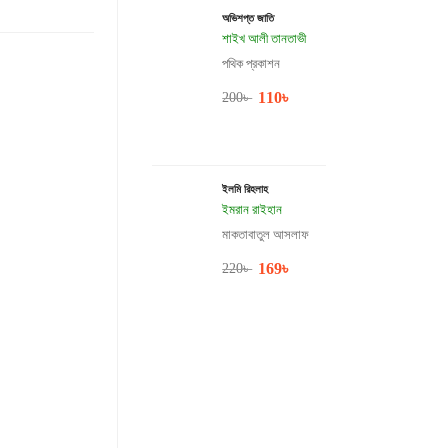
অভিশপ্ত জাতি
শাইখ আলী তানতাভী
পথিক প্রকাশন
110
৳
200
৳
ইলমি রিহলাহ
ইমরান রাইহান
মাকতাবাতুল আসলাফ
169
৳
220
৳