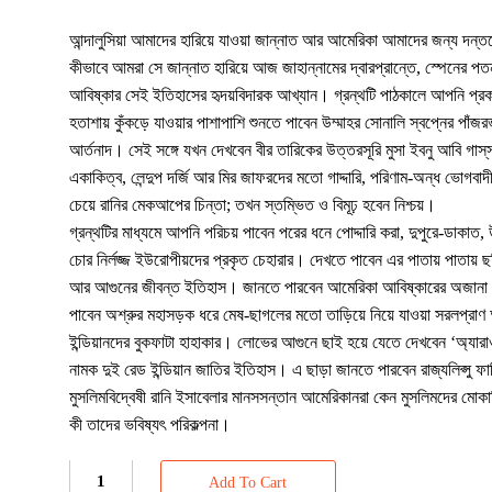
আন্দালুসিয়া আমাদের হারিয়ে যাওয়া জান্নাত আর আমেরিকা আমাদের জন্য দন্
কীভাবে আমরা সে জান্নাত হারিয়ে আজ জাহান্নামের দ্বারপ্রান্তে, স্পেনের 
আবিষ্কার সেই ইতিহাসের হৃদয়বিদারক আখ্যান। গ্রন্থটি পাঠকালে আপনি প্
হতাশায় কুঁকড়ে যাওয়ার পাশাপাশি শুনতে পাবেন উম্মাহর সোনালি স্বপ্নের পাঁজরভা
আর্তনাদ। সেই সঙ্গে যখন দেখবেন বীর তারিকের উত্তরসূরি মুসা ইবনু আবি গাস্‌
একাকিত্ব, লেন্দুপ দর্জি আর মির জাফরদের মতো গাদ্দারি, পরিণাম-অন্ধ ভোগবাদ
চেয়ে রানির মেকআপের চিন্তা; তখন স্তম্ভিত ও বিমূঢ় হবেন নিশ্চয়।
গ্রন্থটির মাধ্যমে আপনি পরিচয় পাবেন পরের ধনে পোদ্দারি করা, দুপুরে-ডাকাত, উ
চোর নির্লজ্জ ইউরোপীয়দের প্রকৃত চেহারার। দেখতে পাবেন এর পাতায় পাতায় ছড
আর আগুনের জীবন্ত ইতিহাস। জানতে পারবেন আমেরিকা আবিষ্কারের অজানা 
পাবেন অশ্রুর মহাসড়ক ধরে মেষ-ছাগলের মতো তাড়িয়ে নিয়ে যাওয়া সরলপ্রাণ
ইন্ডিয়ানদের বুকফাটা হাহাকার। লোভের আগুনে ছাই হয়ে যেতে দেখবেন ‘অ্যার
নামক দুই রেড ইন্ডিয়ান জাতির ইতিহাস। এ ছাড়া জানতে পারবেন রাজ্যলিপ্সু ফার্ড
মুসলিমবিদ্বেষী রানি ইসাবেলার মানসসন্তান আমেরিকানরা কেন মুসলিমদের মোকাব
কী তাদের ভবিষ্যৎ পরিকল্পনা।
Add To Cart