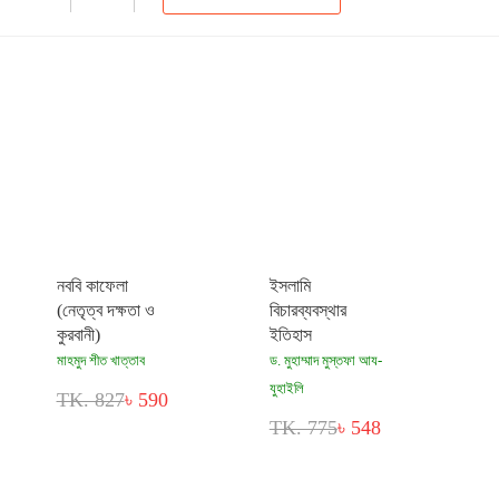
নববি কাফেলা
ইসলামি
(নেতৃত্ব দক্ষতা ও
বিচারব্যবস্থার
কুরবানী)
ইতিহাস
মাহমুদ শীত খাত্তাব
ড. মুহাম্মাদ মুস্তফা আয-
যুহাইলি
TK. 827
৳ 590
TK. 775
৳ 548