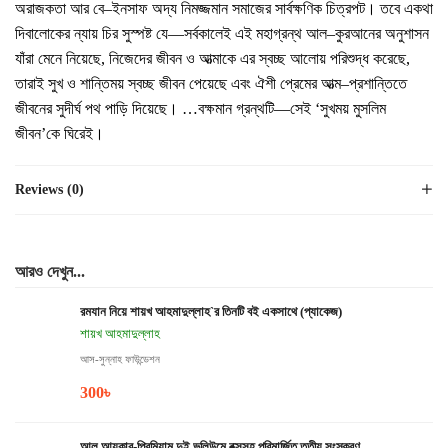
অরাজকতা আর বে–ইনসাফ অদ্য নিমজ্জমান সমাজের সার্বক্ষণিক চিত্রপট। তবে একথা
দিবালোকের ন্যায় চির সুস্পষ্ট যে—সর্বকালেই এই মহাগ্রন্থ আল–কুরআনের অনুশাসন
যাঁরা মেনে নিয়েছে, নিজেদের জীবন ও আত্মাকে এর স্বচ্ছ আলোয় পরিশুদ্ধ করেছে,
তারাই সুখ ও শান্তিময় স্বচ্ছ জীবন পেয়েছে এবং ঐশী প্রেমের আত্ম–প্রশান্তিতে
জীবনের সুদীর্ঘ পথ পাড়ি দিয়েছে। …বক্ষমান গ্রন্থটি—সেই ‘সুখময় মুসলিম
জীবন’কে ঘিরেই।
Reviews (0)
আরও দেখুন...
রমযান নিয়ে শায়খ আহমাদুল্লাহ`র তিনটি বই একসাথে (প্যাকেজ)
শায়খ আহমাদুল্লাহ
আস-সুন্নাহ ফাউন্ডেশন
300
৳
আল আযকার-প্রিমিয়াম দুই ভলিউমে বক্সসহ পরিমার্জিত তৃতীয় সংস্করণ