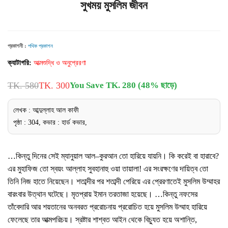
সুখময় মুসলিম জীবন
প্রকাশনী :
পথিক প্রকাশন
ক্যাটাগরি:
আত্মশুদ্ধি ও অনুপ্রেরণা
TK. 580
TK. 300
You Save TK. 280 (48% ছাড়ে)
লেখক : আব্দুল্লাহ আল কাফী
পৃষ্ঠা : 304, কভার : হার্ড কভার,
…কিন্তু দিনের সেই ম্যানুয়াল আল–কুরআন তো হারিয়ে যায়নি। কি করেই বা হারাবে?
এর মুহাফিজ তো স্বয়ং আল্লাহ সুবহানাহু ওয়া তায়ালা! এর সংরক্ষণের দায়িত্ব তো
তিনি নিজ হাতে নিয়েছেন। শতাব্দীর পর শতাব্দী পেরিয়ে এর প্রেরণাতেই মুসলিম উম্মাহর
বারংবার উত্থান ঘটেছে। মৃতপ্রায় ইমান তরতাজা হয়েছে। …কিন্তু নফসের
তাঁবেদারি আর শয়তানের অনবরত প্ররোচনায় প্ররোচিত হয়ে মুসলিম উম্মাহ হারিয়ে
ফেলেছে তার আত্মপরিচয়। স্রষ্টার শাশ্বত আইন থেকে বিচ্যুত হয়ে অশান্তি,