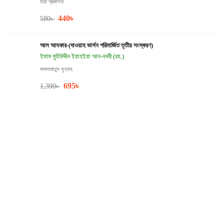
হিয়া প্রকাশনা
440
৳
580
৳
আল আযকার-(দাওয়াহ ভার্সন পরিমার্জিত তৃতীয় সংস্করণ)
ইমাম মুহিউদ্দীন ইয়াহইয়া আন-নববী (রহ.)
মাকতাবাতুস সুন্নাহ
695
৳
1,390
৳