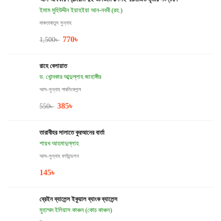
ইমাম মুহিউদ্দীন ইয়াহইয়া আন-নববী (রহ.)
মাকতাবাতুস সুন্নাহ
770
৳
1,500
৳
রাহে বেলায়াত
ড. খোন্দকার আব্দুল্লাহ জাহাঙ্গীর
আস-সুন্নাহ পাবলিকেশন্স
385
৳
550
৳
তারাবীহর সালাতে কুরআনের বার্তা
শায়খ আহমাদুল্লাহ
আস-সুন্নাহ ফাউন্ডেশন
145
৳
ব্রেইন ব্যালেন্স ইকুয়াল ব্যাংক ব্যালেন্স
মুহাম্মদ ইলিয়াস কাঞ্চন (কোচ কাঞ্চন)