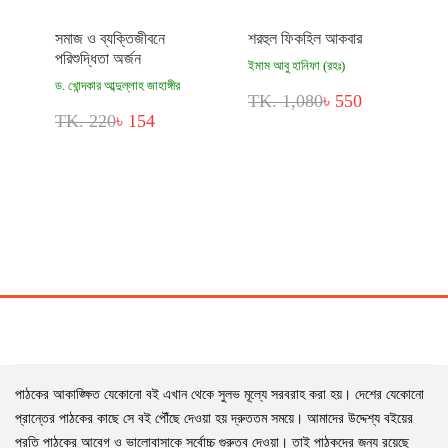
সমাজ ও ব্যক্তিজীবনে
শরহুল ফিকহিল আকবার
পরিশুদ্ধিতা অর্জন
ইমাম আবু হানিফা (রহঃ)
ড. খোন্দকার আব্দুল্লাহ জাহাঙ্গীর
TK. 1,080
৳ 550
TK. 220
৳ 154
পাঠকের আকাঙ্ক্ষিত যেকোনো বই এখান থেকে সুলভ মূল্যে সরবরাহ করা হয়। দেশের যেকোনো
প্রান্তের পাঠকের কাছে সে বই পৌঁছে দেওয়া হয় দ্রুততম সময়ে। আমাদের উদ্দেশ্য বইয়ের
প্রতি পাঠকের আবেগ ও ভালোবাসাকে সর্বোচ্চ গুরুত্ব দেওয়া। তাই পাঠকদের জন্য রয়েছে