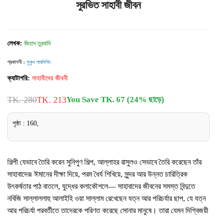
সুরভিত সাহাবী জীবন
লেখক:
জিহাদ তুরবানি
প্রকাশনী :
সুকুন পাবলিশিং
ক্যাটাগরি:
সাহাবীদের জীবনী
TK. 280
TK. 213
You Save TK. 67 (24% ছাড়ে)
পৃষ্ঠা : 160,
শিল্পী যেভাবে তৈরি করেন সুনিপুণ শিল্প, আল্লাহর রাসুলও সেভাবে তৈরি করেছেন তাঁর
সাহাবাদের৷ ঈমানের দীক্ষা দিয়ে, পরম ধৈর্য শিখিয়ে, সুন্দর আর উন্নত চারিত্রিক
উৎকর্ষতার পাঠ বাতলে, যুদ্ধের কলাকৌশলে— সাহাবাদের জীবনের সমস্ত বিন্দুতে
নবিজি সাল্লাললাহু আলাইহি ওয়া সাল্লাম রেখেছেন যত্ন আর পরিচর্যার ছাপ, যে যত্ন
আর পরিচর্যা পরবর্তীতে তাদেরকে পরিণত করেছে সোনার মানুষে। তারা যেমন দিগ্বিজয়ী