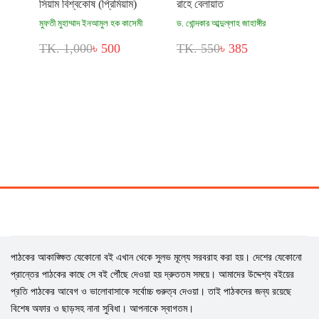
সিয়াম বিশ্বকোষ (প্রিমিয়াম)
রাহে বেলায়াত
মুফতী মুহাম্মাদ ইনআমুল হক কাসেমী
ড. খোন্দকার আব্দুল্লাহ জাহাঙ্গীর
TK. 1,000
৳ 500
TK. 550
৳ 385
পাঠকের আকাঙ্ক্ষিত যেকোনো বই এখান থেকে সুলভ মূল্যে সরবরাহ করা হয়। দেশের যেকোনো
প্রান্তের পাঠকের কাছে সে বই পৌঁছে দেওয়া হয় দ্রুততম সময়ে। আমাদের উদ্দেশ্য বইয়ের
প্রতি পাঠকের আবেগ ও ভালোবাসাকে সর্বোচ্চ গুরুত্ব দেওয়া। তাই পাঠকদের জন্য রয়েছে
বিশেষ অফার ও ছাড়সহ নানা সুবিধা। আপনাকে স্বাগতম।