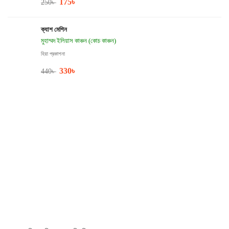
175
৳
250
৳
ক্যাশ মেশিন
মুহাম্মদ ইলিয়াস কাঞ্চন (কোচ কাঞ্চন)
হিয়া প্রকাশনা
330
৳
440
৳