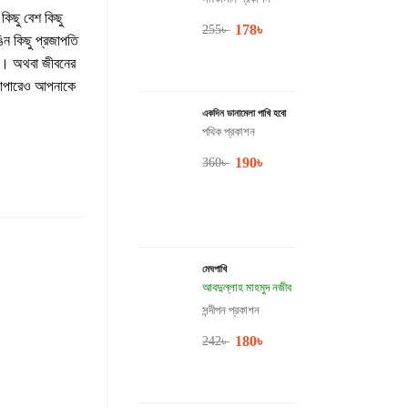
কিছু বেশ কিছু
178
৳
255
৳
ন কিছু প্রজাপতি
বে। অথবা জীবনের
্যাপারেও আপনাকে
একদিন ডানামেলা পাখি হবো
পথিক প্রকাশন
190
৳
360
৳
মেঘপাখি
আবদুল্লাহ মাহমুদ নজীব
সন্দীপন প্রকাশন
180
৳
242
৳