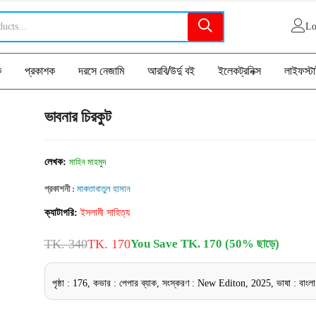
Lo
ক
প্রকাশক
দরসে নেজামি
আরবি/উর্দু বই
ইলেকট্রনিক্স
লাইফস্ট
ভাবনার চিরকুট
লেখক:
মাহিন মাহমুদ
প্রকাশনী :
মাকতাবাতুল হাসান
ক্যাটাগরি:
ইসলামী সাহিত্য
TK. 340
TK. 170
You Save TK. 170 (50% ছাড়ে)
পৃষ্ঠা : 176, কভার : পেপার ব্যাক, সংস্করণ : New Editon, 2025, ভাষা : বাংলা