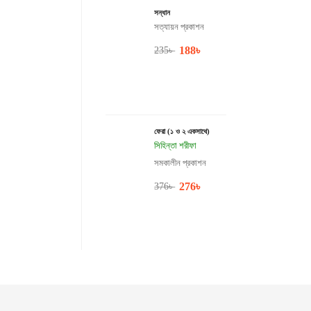
সন্ধান
সত্যায়ন প্রকাশন
188
৳
235
৳
ফেরা (১ ও ২ একসাথে)
সিহিন্তা শরীফা
সমকালীন প্রকাশন
276
৳
376
৳