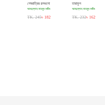
শেষরাত্রির গল্পগুলো
তারাফুল
আবদুল্লাহ মাহমুদ নজীব
আবদুল্লাহ মাহমুদ নজীব
TK. 245
৳ 182
TK. 232
৳ 162