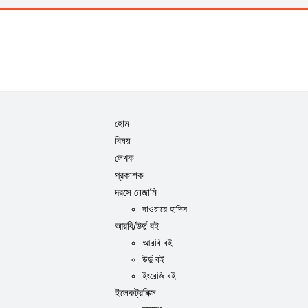
হোম
বিষয়
লেখক
প্রকাশক
দরসে নেজামি
দাওরায়ে হাদিস
আরবি/উর্দু বই
আরবি বই
উর্দু বই
ইংরেজি বই
ইলেকট্রনিক্স