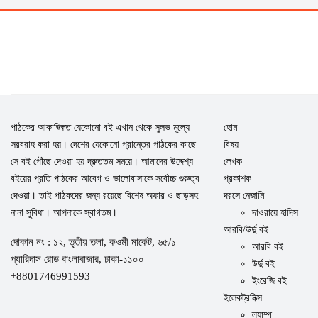
পাঠকের আকাঙ্ক্ষিত যেকোনো বই এখান থেকে সুলভ মূল্যে
হোম
সরবরাহ করা হয়। দেশের যেকোনো প্রান্তের পাঠকের কাছে
বিষয়
সে বই পৌঁছে দেওয়া হয় দ্রুততম সময়ে। আমাদের উদ্দেশ্য
লেখক
বইয়ের প্রতি পাঠকের আবেগ ও ভালোবাসাকে সর্বোচ্চ গুরুত্ব
প্রকাশক
দেওয়া। তাই পাঠকদের জন্য রয়েছে বিশেষ অফার ও ছাড়সহ
দরসে নেজামি
নানা সুবিধা। আপনাকে স্বাগতম।
দাওরায়ে হাদিস
আরবি/উর্দু বই
দোকান নং : ১২, তৃতীয় তলা, কওমী মার্কেট, ৬৫/১
আরবি বই
প্যারিদাস রোড বাংলাবাজার, ঢাকা-১১০০
উর্দু বই
+8801746991593
ইংরেজি বই
ইলেকট্রনিক্স
ল্যাম্প