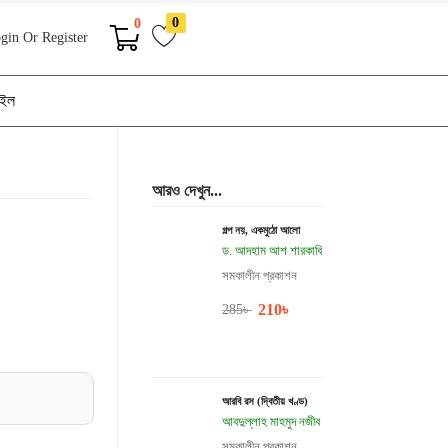
0
0
gin Or Register
াইল
আরও দেখুন...
গল্প নয়, একমুঠো আলো
ড. আদহাম আশ শারকাবি
সমকালীন প্রকাশন
210
৳
285
৳
আরবি রস (দ্বিতীয় খণ্ড)
আবদুল্লাহ মাহমুদ নজীব
সমকালীন প্রকাশন