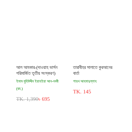
আল আযকার-(দাওয়াহ ভার্সন
তারাবীহর সালাতে কুরআনের
পরিমার্জিত তৃতীয় সংস্করণ)
বার্তা
ইমাম মুহিউদ্দীন ইয়াহইয়া আন-নববী
শায়খ আহমাদুল্লাহ
(রহ.)
TK. 145
TK. 1,390
৳ 695