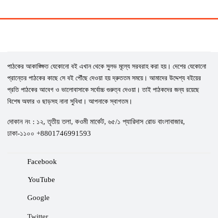
পাঠকের আকাঙ্ক্ষিত যেকোনো বই এখান থেকে সুলভ মূল্যে সরবরাহ করা হয়। দেশের যেকোনো
প্রান্তের পাঠকের কাছে সে বই পৌঁছে দেওয়া হয় দ্রুততম সময়ে। আমাদের উদ্দেশ্য বইয়ের
প্রতি পাঠকের আবেগ ও ভালোবাসাকে সর্বোচ্চ গুরুত্ব দেওয়া। তাই পাঠকদের জন্য রয়েছে
বিশেষ অফার ও ছাড়সহ নানা সুবিধা। আপনাকে স্বাগতম।
দোকান নং : ১২, তৃতীয় তলা, কওমী মার্কেট, ৬৫/১ প্যারিদাস রোড বাংলাবাজার,
ঢাকা-১১০০ +8801746991593
Facebook
YouTube
Google
Twitter