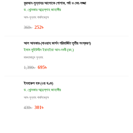
কুরআন-সুন্নাহর আলোকে পোশাক, পর্দা ও দেহ-সজ্জা
ড. খোন্দকার আব্দুল্লাহ জাহাঙ্গীর
আস-সুন্নাহ পাবলিকেশন্স
252
৳
360
৳
আল আযকার-(দাওয়াহ ভার্সন পরিমার্জিত তৃতীয় সংস্করণ)
ইমাম মুহিউদ্দীন ইয়াহইয়া আন-নববী (রহ.)
মাকতাবাতুস সুন্নাহ
695
৳
1,390
৳
ইযহারুল হক (৩য় খণ্ড)
ড. খোন্দকার আব্দুল্লাহ জাহাঙ্গীর
আস-সুন্নাহ পাবলিকেশন্স
301
৳
430
৳