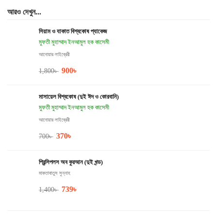
আরও দেখুন...
সিয়াম ও যাকাত বিশ্বকোষ প্যাকেজ
মুফতী মুহাম্মাদ ইনআমুল হক কাসেমী
আনোয়ার লাইব্রেরী
900
৳
1,800
৳
মাসায়েল বিশ্বকোষ (দুই ঈদ ও কোরবানি)
মুফতী মুহাম্মাদ ইনআমুল হক কাসেমী
আনোয়ার লাইব্রেরী
370
৳
700
৳
প্রিন্সিপলস অব কুরআন (দুই খন্ড)
মাকতাবাতুস সুন্নাহ
739
৳
1,400
৳