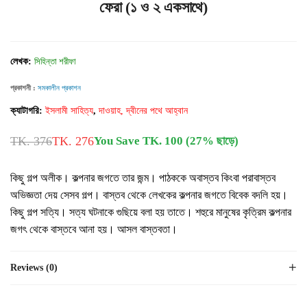
ফেরা (১ ও ২ একসাথে)
লেখক:
সিহিন্তা শরীফা
প্রকাশনী :
সমকালীন প্রকাশন
ক্যাটাগরি:
ইসলামী সাহিত্য
,
দাওয়াহ, দ্বীনের পথে আহ্বান
TK. 376
TK. 276
You Save TK. 100 (27% ছাড়ে)
কিছু গল্প অলীক। কল্পনার জগতে তার জন্ম। পাঠককে অবাস্তব কিংবা পরাবাস্তব
অভিজ্ঞতা দেয় সেসব গল্প। বাস্তব থেকে লেখকের কল্পনার জগতে বিবেক বদলি হয়।
কিছু গল্প সত্যি। সত্য ঘটনাকে গুছিয়ে বলা হয় তাতে। শহুরে মানুষের কৃত্রিম কল্পনার
জগৎ থেকে বাস্তবে আনা হয়। আসল বাস্তবতা।
Reviews (0)