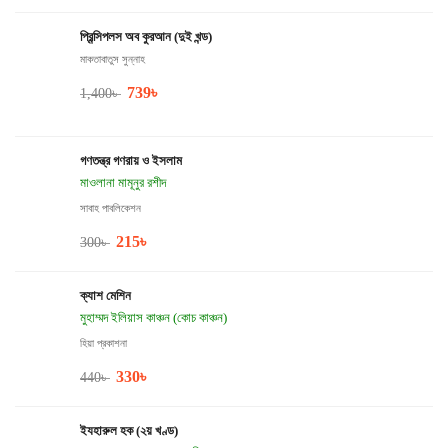
প্রিন্সিপলস অব কুরআন (দুই খন্ড)
মাকতাবাতুস সুন্নাহ
739
৳
1,400
৳
গণতন্ত্র গণরায় ও ইসলাম
মাওলানা মামূনুর রশীদ
সাবাহ পাবলিকেশন
215
৳
300
৳
ক্যাশ মেশিন
মুহাম্মদ ইলিয়াস কাঞ্চন (কোচ কাঞ্চন)
হিয়া প্রকাশনা
330
৳
440
৳
ইযহারুল হক (২য় খণ্ড)