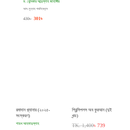
ড. খোন্দকার আব্দুল্লাহ জাহাঙ্গীর
আস-সুন্নাহ পাবলিকেশন্স
301
৳
430
৳
রমাদান প্ল্যানার (২০২৫-
প্রিন্সিপলস অব কুরআন (দুই
সংস্করণ)
খন্ড)
শায়খ আহমাদুল্লাহ
TK. 1,400
৳ 739