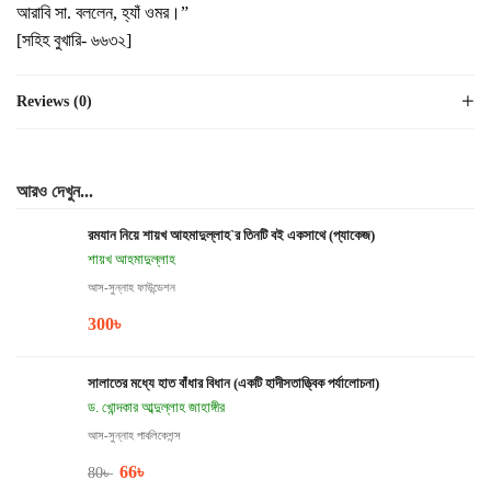
আরাবি সা. বললেন, হ্যাঁ ওমর।”
[সহিহ বুখারি- ৬৬৩২]
Reviews (0)
আরও দেখুন...
রমযান নিয়ে শায়খ আহমাদুল্লাহ`র তিনটি বই একসাথে (প্যাকেজ)
শায়খ আহমাদুল্লাহ
আস-সুন্নাহ ফাউন্ডেশন
300
৳
সালাতের মধ্যে হাত বাঁধার বিধান (একটি হাদীসতাত্ত্বিক পর্যালোচনা)
ড. খোন্দকার আব্দুল্লাহ জাহাঙ্গীর
আস-সুন্নাহ পাবলিকেশন্স
66
৳
80
৳