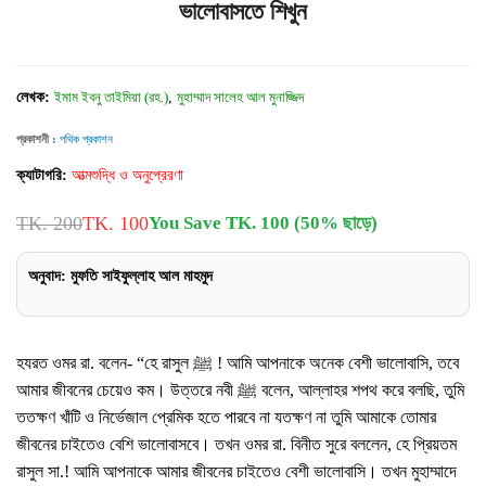
ভালোবাসতে শিখুন
লেখক:
ইমাম ইবনু তাইমিয়া (রহ.)
,
মুহাম্মাদ সালেহ আল মুনাজ্জিদ
প্রকাশনী :
পথিক প্রকাশন
ক্যাটাগরি:
আত্মশুদ্ধি ও অনুপ্রেরণা
TK. 200
TK. 100
You Save TK. 100 (50% ছাড়ে)
অনুবাদ: মুফতি সাইফুল্লাহ আল মাহমুদ
হযরত ওমর রা. বলেন- “হে রাসুল ﷺ ! আমি আপনাকে অনেক বেশী ভালোবাসি, তবে
আমার জীবনের চেয়েও কম। উত্তরে নবী ﷺ বলেন, আল্লাহর শপথ করে বলছি, তুমি
ততক্ষণ খাঁটি ও নির্ভেজাল প্রেমিক হতে পারবে না যতক্ষণ না তুমি আমাকে তোমার
জীবনের চাইতেও বেশি ভালোবাসবে। তখন ওমর রা. বিনীত সুরে বললেন, হে প্রিয়তম
রাসুল সা.! আমি আপনাকে আমার জীবনের চাইতেও বেশী ভালোবাসি। তখন মুহাম্মাদে