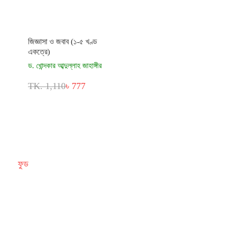
জিজ্ঞাসা ও জবাব (১-৫ খণ্ড
একত্রে)
ড. খোন্দকার আব্দুল্লাহ জাহাঙ্গীর
TK. 1,110
৳ 777
ফুড