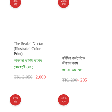
2%
29%
ছাড়
ছাড়
The Sealed Nectar
(Illustrated Color
Print)
নবিজির রাজনৈতিক
আল্লামা সফিউর রহমান
জীবনসংগ্রাম
মুবারকপুরী (রহ.)
মো. এ. আর. খান
TK. 2,050
৳ 2,000
TK. 290
৳ 205
47%
28%
ছাড়
ছাড়