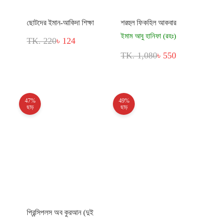
ছোটদের ইমান-আকিদা শিক্ষা
শরহুল ফিকহিল আকবার
ইমাম আবু হানিফা (রহঃ)
TK. 220
৳ 124
TK. 1,080
৳ 550
47%
49%
ছাড়
ছাড়
প্রিন্সিপলস অব কুরআন (দুই