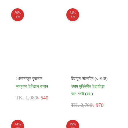
50%
64%
ছাড়
ছাড়
খোলাসাতুল কুরআন
রিয়াযুস সালেহিন (৩ খণ্ড)
আল্লামা ইলিয়াস গুম্মান
ইমাম মুহিউদ্দীন ইয়াহইয়া
আন-নববী (রহ.)
TK. 1,080
৳ 540
TK. 2,700
৳ 970
44%
49%
ছাড়
ছাড়