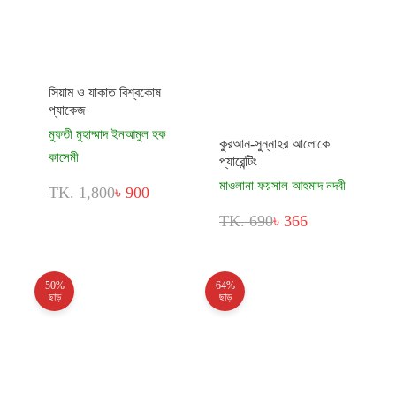
সিয়াম ও যাকাত বিশ্বকোষ
প্যাকেজ
মুফতী মুহাম্মাদ ইনআমুল হক
কুরআন-সুন্নাহর আলোকে
কাসেমী
প্যারেন্টিং
মাওলানা ফয়সাল আহমাদ নদবী
TK. 1,800
৳ 900
TK. 690
৳ 366
50%
64%
ছাড়
ছাড়