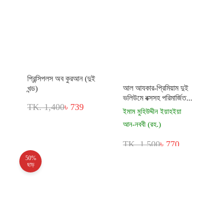
প্রিন্সিপলস অব কুরআন (দুই
আল আযকার-প্রিমিয়াম দুই
খন্ড)
ভলিউমে বক্সসহ পরিমার্জিত...
TK. 1,400
৳ 739
ইমাম মুহিউদ্দীন ইয়াহইয়া
আন-নববী (রহ.)
TK. 1,500
৳ 770
50%
ছাড়