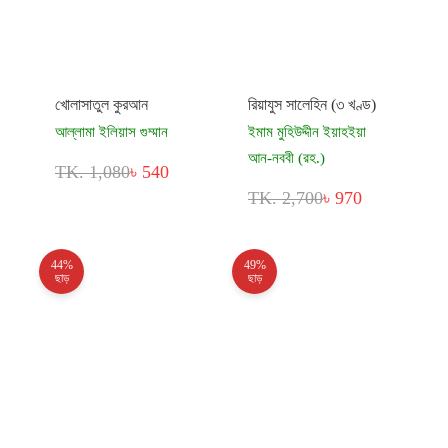
খোলাসাতুল কুরআন
রিয়াযুস সালেহিন (৩ খণ্ড)
আল্লামা ইলিয়াস গুম্মান
ইমাম মুহিউদ্দীন ইয়াহইয়া
আন-নববী (রহ.)
TK. 1,080
৳ 540
TK. 2,700
৳ 970
44%
49%
ছাড়
ছাড়