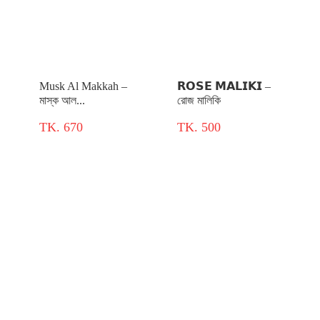
Musk Al Makkah –
𝗥𝗢𝗦𝗘 𝗠𝗔𝗟𝗜𝗞𝗜 –
মাস্ক আল...
রোজ মালিকি
TK. 670
TK. 500