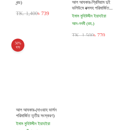
আল আযকার-প্রিমিয়াম দুই
খন্ড)
ভলিউমে বক্সসহ পরিমার্জিত...
TK. 1,400
৳ 739
ইমাম মুহিউদ্দীন ইয়াহইয়া
আন-নববী (রহ.)
TK. 1,500
৳ 770
50%
ছাড়
আল আযকার-(দাওয়াহ ভার্সন
পরিমার্জিত তৃতীয় সংস্করণ)
ইমাম মুহিউদ্দীন ইয়াহইয়া