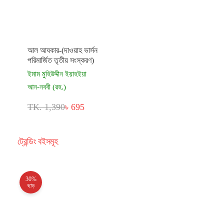
আল আযকার-(দাওয়াহ ভার্সন
পরিমার্জিত তৃতীয় সংস্করণ)
ইমাম মুহিউদ্দীন ইয়াহইয়া
আন-নববী (রহ.)
TK. 1,390
৳ 695
ট্রেন্ডিং বইসমূহ
30%
ছাড়