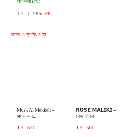
আন-নববী (রহ.)
TK. 1,390
৳ 695
আতর ও সুগন্ধি পণ্য
Musk Al Makkah –
𝗥𝗢𝗦𝗘 𝗠𝗔𝗟𝗜𝗞𝗜 –
মাস্ক আল...
রোজ মালিকি
TK. 670
TK. 500