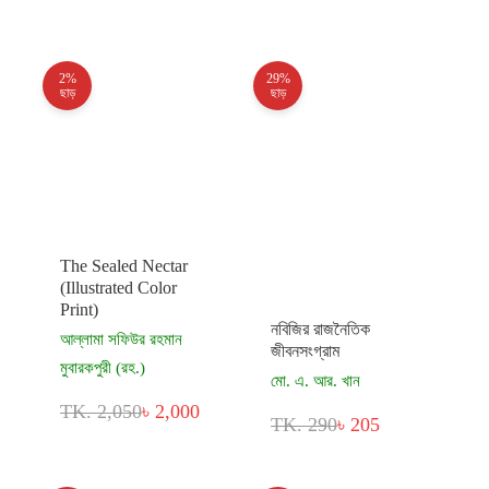
2%
29%
ছাড়
ছাড়
The Sealed Nectar
(Illustrated Color
Print)
নবিজির রাজনৈতিক
আল্লামা সফিউর রহমান
জীবনসংগ্রাম
মুবারকপুরী (রহ.)
মো. এ. আর. খান
TK. 2,050
৳ 2,000
TK. 290
৳ 205