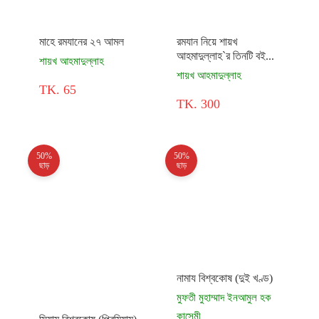
মাহে রমযানের ২৭ আমল
রমযান নিয়ে শায়খ
আহমাদুল্লাহ`র তিনটি বই...
শায়খ আহমাদুল্লাহ
শায়খ আহমাদুল্লাহ
TK. 65
TK. 300
50%
50%
ছাড়
ছাড়
নামায বিশ্বকোষ (দুই খণ্ড)
মুফতী মুহাম্মাদ ইনআমুল হক
কাসেমী