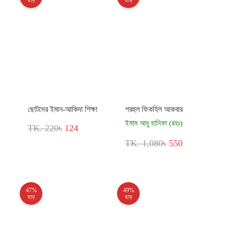
ছোটদের ইমান-আকিদা শিক্ষা
শরহুল ফিকহিল আকবার
ইমাম আবু হানিফা (রহঃ)
TK. 220
৳ 124
TK. 1,080
৳ 550
47%
49%
ছাড়
ছাড়