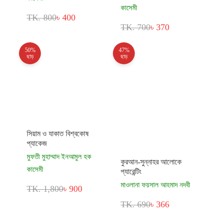
কাসেমী
TK. 800
৳ 400
TK. 700
৳ 370
50%
47%
ছাড়
ছাড়
সিয়াম ও যাকাত বিশ্বকোষ
প্যাকেজ
মুফতী মুহাম্মাদ ইনআমুল হক
কুরআন-সুন্নাহর আলোকে
কাসেমী
প্যারেন্টিং
মাওলানা ফয়সাল আহমাদ নদবী
TK. 1,800
৳ 900
TK. 690
৳ 366