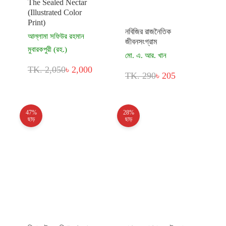
The Sealed Nectar
(Illustrated Color
Print)
নবিজির রাজনৈতিক
আল্লামা সফিউর রহমান
জীবনসংগ্রাম
মুবারকপুরী (রহ.)
মো. এ. আর. খান
TK. 2,050
৳ 2,000
TK. 290
৳ 205
47%
28%
ছাড়
ছাড়