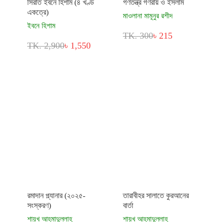
সিরাত ইবনে হিশাম (৪ খণ্ড
গণতন্ত্র গণরায় ও ইসলাম
একত্রে)
মাওলানা মামূনুর রশীদ
ইবনে হিশাম
TK. 300
৳ 215
TK. 2,900
৳ 1,550
রমাদান প্ল্যানার (২০২৫-
তারাবীহর সালাতে কুরআনের
সংস্করণ)
বার্তা
শায়খ আহমাদুল্লাহ
শায়খ আহমাদুল্লাহ