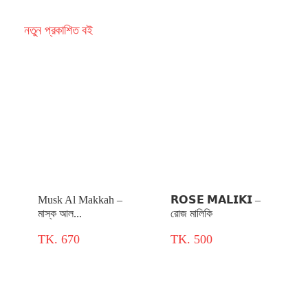
নতুন প্রকাশিত বই
Musk Al Makkah –
𝗥𝗢𝗦𝗘 𝗠𝗔𝗟𝗜𝗞𝗜 –
মাস্ক আল...
রোজ মালিকি
TK. 670
TK. 500