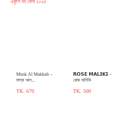
একুশে বই মেলা ২০২৫
Musk Al Makkah –
𝗥𝗢𝗦𝗘 𝗠𝗔𝗟𝗜𝗞𝗜 –
মাস্ক আল...
রোজ মালিকি
TK. 670
TK. 500