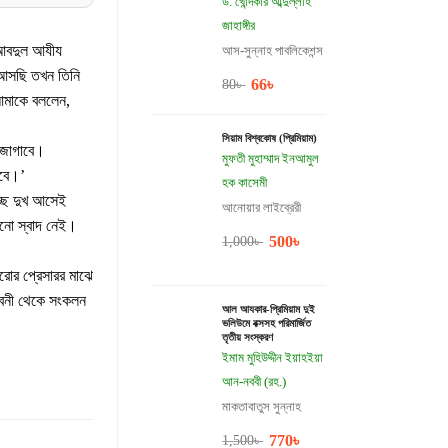
ড. খোন্দকার আব্দুল্লাহ
জাহাঙ্গীর
ু আবদুল আযীয
আস-সুন্নাহ পাবলিকেশন্স
ে আসছি তখন তিনি
66
৳
80
৳
আমাকে বললেন,
সিয়াম বিশ্বকোষ (প্রিমিয়াম)
 জাগাবে।
মুফতী মুহাম্মাদ ইনআমুল
াবে।’
হক কাসেমী
্ছে দুখ আসেই
আনোয়ার লাইব্রেরী
োনো স্বাদ নেই।
500
৳
1,000
৳
রোর প্রেসারর মাঝে
 জীবনী থেকে সংকলন
আল আযকার-প্রিমিয়াম দুই
ভলিউমে বক্সসহ পরিমার্জিত
তৃতীয় সংস্করণ
ইমাম মুহিউদ্দীন ইয়াহইয়া
আন-নববী (রহ.)
মাকতাবাতুস সুন্নাহ
770
৳
1,500
৳