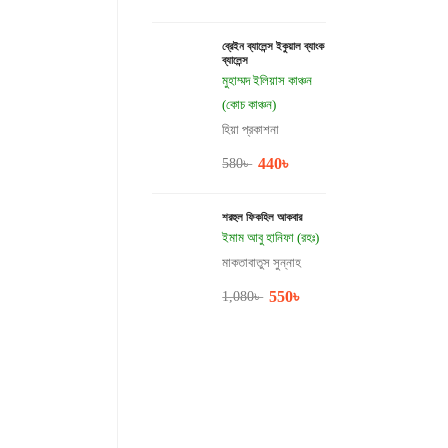
ব্রেইন ব্যালেন্স ইকুয়াল ব্যাংক
ব্যালেন্স
মুহাম্মদ ইলিয়াস কাঞ্চন
(কোচ কাঞ্চন)
হিয়া প্রকাশনা
440
৳
580
৳
শরহুল ফিকহিল আকবার
ইমাম আবু হানিফা (রহঃ)
মাকতাবাতুস সুন্নাহ
550
৳
1,080
৳