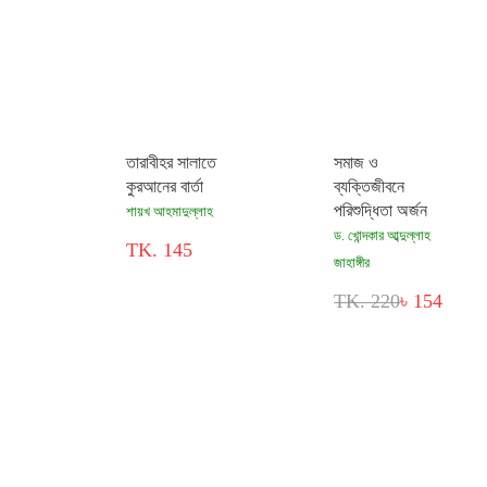
তারাবীহর সালাতে
সমাজ ও
কুরআনের বার্তা
ব্যক্তিজীবনে
পরিশুদ্ধিতা অর্জন
শায়খ আহমাদুল্লাহ
ড. খোন্দকার আব্দুল্লাহ
TK. 145
জাহাঙ্গীর
TK. 220
৳ 154