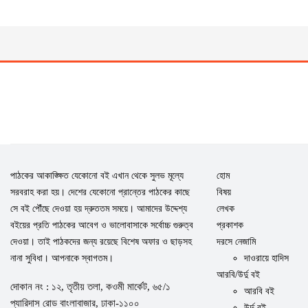
পাঠকের আকাঙ্ক্ষিত যেকোনো বই এখান থেকে সুলভ মূল্যে
হোম
সরবরাহ করা হয়। দেশের যেকোনো প্রান্তের পাঠকের কাছে
বিষয়
সে বই পৌঁছে দেওয়া হয় দ্রুততম সময়ে। আমাদের উদ্দেশ্য
লেখক
বইয়ের প্রতি পাঠকের আবেগ ও ভালোবাসাকে সর্বোচ্চ গুরুত্ব
প্রকাশক
দেওয়া। তাই পাঠকদের জন্য রয়েছে বিশেষ অফার ও ছাড়সহ
দরসে নেজামি
নানা সুবিধা। আপনাকে স্বাগতম।
দাওরায়ে হাদিস
আরবি/উর্দু বই
দোকান নং : ১২, তৃতীয় তলা, কওমী মার্কেট, ৬৫/১
আরবি বই
প্যারিদাস রোড বাংলাবাজার, ঢাকা-১১০০
উর্দু বই