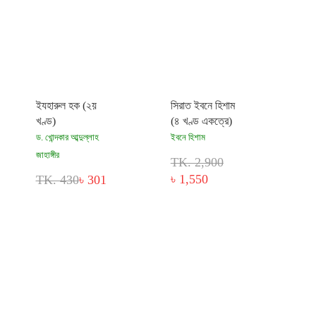
ইযহারুল হক (২য়
সিরাত ইবনে হিশাম
খণ্ড)
(৪ খণ্ড একত্রে)
ড. খোন্দকার আব্দুল্লাহ
ইবনে হিশাম
জাহাঙ্গীর
TK. 2,900
৳ 1,550
TK. 430
৳ 301