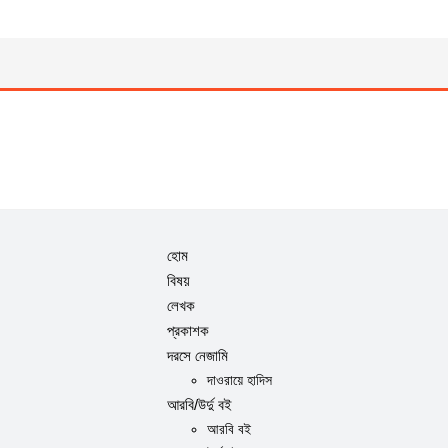
হোম
বিষয়
লেখক
প্রকাশক
দরসে নেজামি
দাওরায়ে হাদিস
আরবি/উর্দু বই
আরবি বই