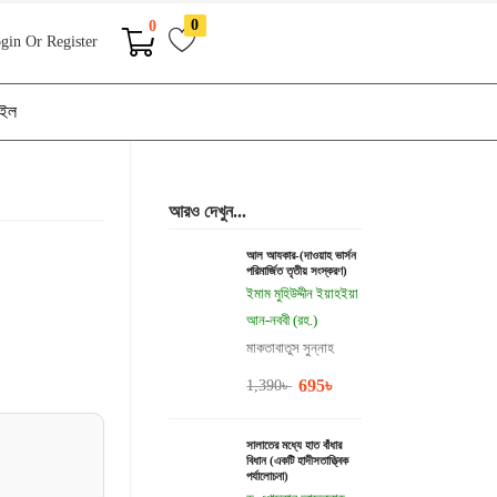
0
0
gin Or Register
াইল
আরও দেখুন...
আল আযকার-(দাওয়াহ ভার্সন
পরিমার্জিত তৃতীয় সংস্করণ)
ইমাম মুহিউদ্দীন ইয়াহইয়া
আন-নববী (রহ.)
মাকতাবাতুস সুন্নাহ
695
৳
1,390
৳
সালাতের মধ্যে হাত বাঁধার
বিধান (একটি হাদীসতাত্ত্বিক
পর্যালোচনা)