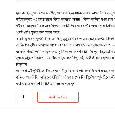
মুহাম্মাদ ইবনু আমর থেকে বর্ণিত, আম্বাসা ইবনু সাঈদ বলেন, আমরা উমর ইবন
রাহিমাহুল্লাহ-এর কাছে তাকে বিদায় জানাতে গেলাম। বিদায় জানিয়ে যখন চল
দুইবার ‘আম্বাসা’ বলে ডাক দিলেন। আমি ফিরে আবার তাঁর কাছে গেলে তিনি 
‘বেশি বেশি মৃত্যুর কথা স্মরণ করবে।
কারণ, তুমি যত সুখেই থাকো না কেন, মৃত্যুর স্মরণ তোমার ভেতর দুঃখের আবেশ
এমনিভাবে তুমি যত দুঃখেই থাকো না কেন, তা তোমার ভেতর সুখের আবেশ জাগ
দুঃখকে আমরা সবাই অপছন্দ করি, সুখই আমরা কামনা করি। কিন্তু বাস্তবতা হচ
সুখকে আনন্দময় করতে। যে জীবনে দুঃখ বলে কিছু নেই, সেই জীবনের সুখের ক
বিতৃষ্ণার।
দুখে ভরা এই পৃথিবীতে কীভাবে আপনি সুখের সাথে পার করে দিতে পারবেন, হাজা
কীভাবে আপনি বিনম্রচিত্তে দুনিয়াটা কাটাবেন, সেই দিকনির্দেশনা পূর্ববর্তীদের
করা হয়েছে বক্ষ্যমাণ বইটিতে। দুঃখের পরে সুখ
Add To Cart