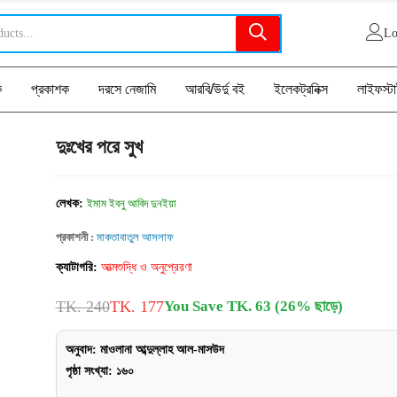
Lo
ক
প্রকাশক
দরসে নেজামি
আরবি/উর্দু বই
ইলেকট্রনিক্স
লাইফস্ট
দুঃখের পরে সুখ
লেখক:
ইমাম ইবনু আবিদ দুনইয়া
প্রকাশনী :
মাকতাবাতুল আসলাফ
ক্যাটাগরি:
আত্মশুদ্ধি ও অনুপ্রেরণা
TK. 240
TK. 177
You Save TK. 63 (26% ছাড়ে)
অনুবাদ:
মাওলানা আব্দুল্লাহ আল-মাসউদ
পৃষ্ঠা সংখ্যা: ১৬০