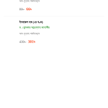
আস-সুন্নাহ পাবলিকেশন্স
66
৳
80
৳
ইযহারুল হক (২য় খণ্ড)
ড. খোন্দকার আব্দুল্লাহ জাহাঙ্গীর
আস-সুন্নাহ পাবলিকেশন্স
301
৳
430
৳