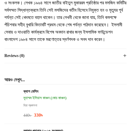
ও সংকলক। লেখক ১৯৬৪ সালে জাতীয় বাইতুল মুকাররম প্রতিষ্ঠার পর মসজিদ কমিটির
সর্বসম্মত সিদ্ধান্তক্রমে তিনি সেই মসজিদের খতীব হিসেবে নিযুক্ত হন ও মৃত্যুর পূর্ব
পর্যন্ত সেই খেদমতে বহাল থাকেন। তার লেখনী থেকে জানা যায়, তিনি কমপক্ষে
পঁচিশবার সহীহ বুখারি কিতাবটি প্রথম থেকে শেষ পর্যন্ত পাঠদান করেছেন। ইসলামী
সেবায় ও দাওয়াতি কার্যক্রমে বিশেষ অবদান রাখার জন্য ইসলামিক ফাউন্ডেশন
বাংলাদেশ ১৯৮৪ সালে তাকে মরণোত্তর স্বর্ণপদক ও সনদ দান করেন।
Reviews (0)
আরও দেখুন...
ক্যাশ মেশিন
মুহাম্মদ ইলিয়াস কাঞ্চন (কোচ কাঞ্চন)
হিয়া প্রকাশনা
330
৳
440
৳
রমাদান প্ল্যানার (২০২৫-সংস্করণ)