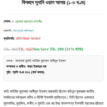
ফিকহুস সুনানি ওয়াল আসার (১-৩ খণ্ড)
লেখক:
ড. খোন্দকার আব্দুল্লাহ জাহাঙ্গীর
প্রকাশনী :
আস-সুন্নাহ পাবলিকেশন্স
ক্যাটাগরি:
হাদিস বিষয়ক আলোচনা
TK. 960
TK. 660
You Save TK. 300 (31% ছাড়ে)
লেখক : আল্লামা মুফতি সাইয়িদ মুহাম্মাদ আমীমুল ইহসান
সম্পাদনা ও হাদীস: শায়খ ইমদাদুল হক
পৃষ্ঠা: প্রতি খণ্ড ৪৩২ (হার্ড কভার)
ফতি সাইয়িদ মুহাম্মাদ আমীমুল ইহসান বারাকাতি ছিলেন বাইতুল মুকাররম জাতীয়
মসজিদের সর্বপ্রথম খতীব ও বিশিষ্ট ইসলামি ব্যক্তিত্ব। তিনি ছিলেন একাধারে
মুফাসসির, মুহাদ্দিস, ফকীহ ও মুফতি এবং বহু উচ্চ মানসম্পন্ন ইসলামী গ্রন্থের রচিয়তা