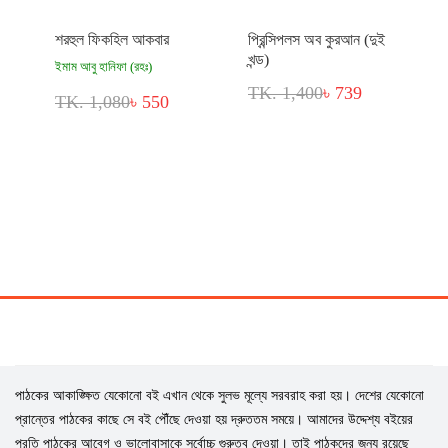
শরহুল ফিকহিল আকবার
প্রিন্সিপলস অব কুরআন (দুই
খন্ড)
ইমাম আবু হানিফা (রহঃ)
TK. 1,400
৳ 739
TK. 1,080
৳ 550
পাঠকের আকাঙ্ক্ষিত যেকোনো বই এখান থেকে সুলভ মূল্যে সরবরাহ করা হয়। দেশের যেকোনো
প্রান্তের পাঠকের কাছে সে বই পৌঁছে দেওয়া হয় দ্রুততম সময়ে। আমাদের উদ্দেশ্য বইয়ের
প্রতি পাঠকের আবেগ ও ভালোবাসাকে সর্বোচ্চ গুরুত্ব দেওয়া। তাই পাঠকদের জন্য রয়েছে