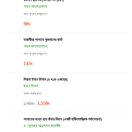
শায়খ আহমাদুল্লাহ
আস-সুন্নাহ ফাউন্ডেশন
90
৳
তারাবীহর সালাতে কুরআনের বার্তা
শায়খ আহমাদুল্লাহ
আস-সুন্নাহ ফাউন্ডেশন
145
৳
সিরাত ইবনে হিশাম (৪ খণ্ড একত্রে)
ইবনে হিশাম
সাবাহ পাবলিকেশন
1,550
৳
2,900
৳
সালাতের মধ্যে হাত বাঁধার বিধান (একটি হাদীসতাত্ত্বিক পর্যালোচনা)
ড. খোন্দকার আব্দুল্লাহ জাহাঙ্গীর