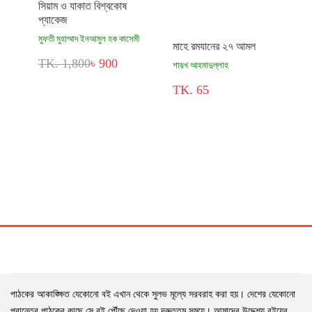
সিয়াম ও যাকাত বিশ্বকোষ
প্যাকেজ
মুফতী মুহাম্মাদ ইনআমুল হক কাসেমী
মাহে রমযানের ২৭ আমল
TK. 1,800
৳ 900
শায়খ আহমাদুল্লাহ
TK. 65
পাঠকের আকাঙ্ক্ষিত যেকোনো বই এখান থেকে সুলভ মূল্যে সরবরাহ করা হয়। দেশের যেকোনো
প্রান্তের পাঠকের কাছে সে বই পৌঁছে দেওয়া হয় দ্রুততম সময়ে। আমাদের উদ্দেশ্য বইয়ের