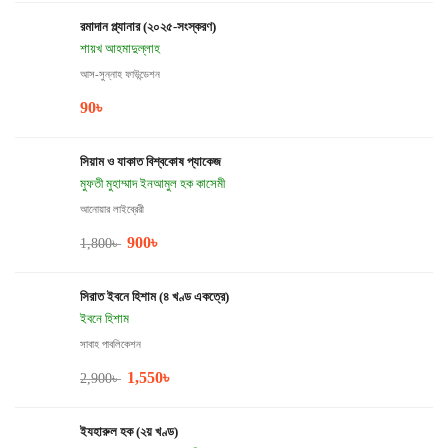
রমাদান প্ল্যানার (২০২৫-সংস্করণ)
শায়খ আহমাদুল্লাহ
আস-সুন্নাহ ফাউন্ডেশন
90
৳
সিয়াম ও যাকাত বিশ্বকোষ প্যাকেজ
মুফতী মুহাম্মাদ ইনআমুল হক কাসেমী
আনোয়ার লাইব্রেরী
900
৳
1,800
৳
সিরাত ইবনে হিশাম (৪ খণ্ড একত্রে)
ইবনে হিশাম
সাবাহ পাবলিকেশন
1,550
৳
2,900
৳
ইযহারুল হক (২য় খণ্ড)