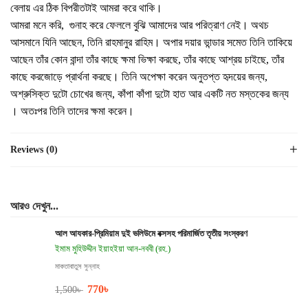
বেলায় এর ঠিক বিপরীতটাই আমরা করে থাকি।
আমরা মনে করি, গুনাহ করে ফেললে বুঝি আমাদের আর পরিত্রাণ নেই। অথচ
আসমানে যিনি আছেন, তিনি রাহমানুর রাহিম। অপার দয়ার ভান্ডার সমেত তিনি তাকিয়ে
আছেন তাঁর কোন বান্দা তাঁর কাছে ক্ষমা ভিক্ষা করছে, তাঁর কাছে আশ্রয় চাইছে, তাঁর
কাছে করজোড়ে প্রার্থনা করছে। তিনি অপেক্ষা করেন অনুতপ্ত হৃদয়ের জন্য,
অশ্রুসিক্ত দুটো চোখের জন্য, কাঁপা কাঁপা দুটো হাত আর একটি নত মস্তকের জন্য
। অতঃপর তিনি তাদের ক্ষমা করেন।
Reviews (0)
আরও দেখুন...
আল আযকার-প্রিমিয়াম দুই ভলিউমে বক্সসহ পরিমার্জিত তৃতীয় সংস্করণ
ইমাম মুহিউদ্দীন ইয়াহইয়া আন-নববী (রহ.)
মাকতাবাতুস সুন্নাহ
770
৳
1,500
৳