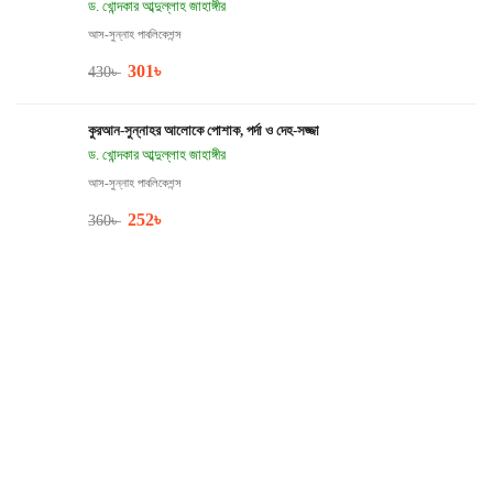
ড. খোন্দকার আব্দুল্লাহ জাহাঙ্গীর
আস-সুন্নাহ পাবলিকেশন্স
301
৳
430
৳
কুরআন-সুন্নাহর আলোকে পোশাক, পর্দা ও দেহ-সজ্জা
ড. খোন্দকার আব্দুল্লাহ জাহাঙ্গীর
আস-সুন্নাহ পাবলিকেশন্স
252
৳
360
৳