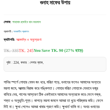
গুনাহ মাফের উপায়
লেখক:
শাহাদাৎ হুসাইন খান ফয়সাল
প্রকাশনী :
সমকালীন প্রকাশন
ক্যাটাগরি:
আত্মশুদ্ধি ও অনুপ্রেরণা
TK. 335
TK. 245
You Save TK. 90 (27% ছাড়ে)
পৃষ্ঠা : 224, কভার : পেপার ব্যাক,
পানির স্পর্শে লোহায় যেমন জং ধরে, মরিচা পড়ে, গুনাহের ফলেও আমাদের অন্তরে
ময়লা জমে, আত্মায় বিরাজ করে পঙ্কিলতা। লোহার মরিচা লোহাকে যেভাবে ভঙ্গুর
বানিয়ে দেয়, পাপের আস্তরণ ঠিক একইভাবে আমাদের অন্তরকে করে ফেলে শুষ্ক,
শক্ত ও অনুভূতি-শূন্য। কাপড়ে ময়লা জমলে আমরা তা ধুয়ে পরিষ্কার করি। ফেলে
দিই না। ক্ষুধা পেলেও আমরা খাবার গ্রহণ করি। ক্ষুধার্ত থাকি না। অথচ গুনাহের