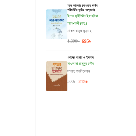
আল আযকার-(দাওয়াহ ভার্সন
পরিমার্জিত তৃতীয় সংস্করণ)
ইমাম মুহিউদ্দীন ইয়াহইয়া
আন-নববী (রহ.)
মাকতাবাতুস সুন্নাহ
695
৳
1,390
৳
গণতন্ত্র গণরায় ও ইসলাম
মাওলানা মামূনুর রশীদ
সাবাহ পাবলিকেশন
215
৳
300
৳