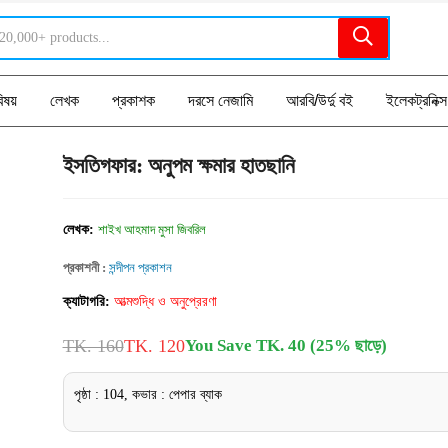
িষয়
লেখক
প্রকাশক
দরসে নেজামি
আরবি/উর্দু বই
ইলেকট্রনিক্স
ইসতিগফার: অনুপম ক্ষমার হাতছানি
লেখক:
শাইখ আহমাদ মুসা জিবরিল
প্রকাশনী :
সন্দীপন প্রকাশন
ক্যাটাগরি:
আত্মশুদ্ধি ও অনুপ্রেরণা
TK. 160
TK. 120
You Save TK. 40 (25% ছাড়ে)
পৃষ্ঠা : 104, কভার : পেপার ব্যাক