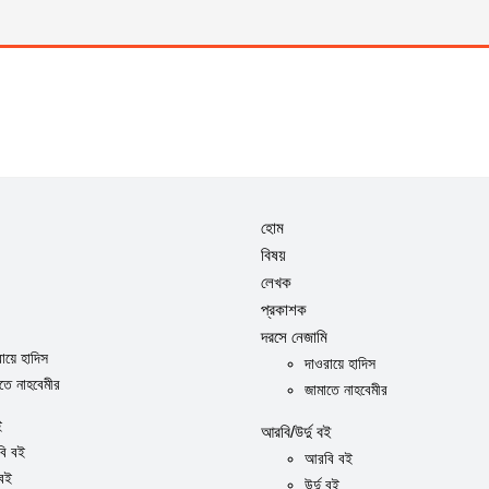
হোম
বিষয়
লেখক
প্রকাশক
দরসে নেজামি
ায়ে হাদিস
দাওরায়ে হাদিস
তে নাহবেমীর
জামাতে নাহবেমীর
ই
আরবি/উর্দু বই
ি বই
আরবি বই
 বই
উর্দু বই