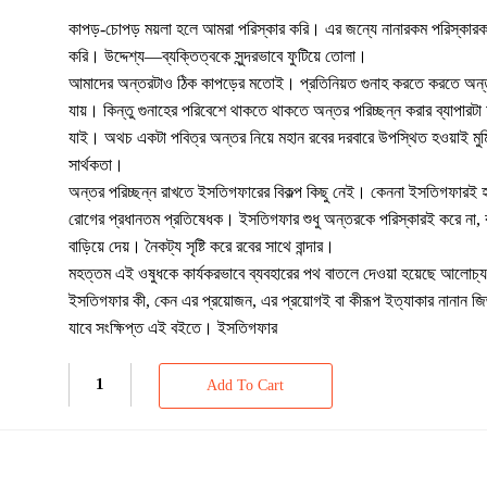
কাপড়-চোপড় ময়লা হলে আমরা পরিস্কার করি। এর জন্যে নানারকম পরিস্কারক দ
করি। উদ্দেশ্য—ব্যক্তিত্বকে সুন্দরভাবে ফুটিয়ে তোলা।
আমাদের অন্তরটাও ঠিক কাপড়ের মতোই। প্রতিনিয়ত গুনাহ করতে করতে অন্
যায়। কিন্তু গুনাহের পরিবেশে থাকতে থাকতে অন্তর পরিচ্ছন্ন করার ব্যাপারটা
যাই। অথচ একটা পবিত্র অন্তর নিয়ে মহান রবের দরবারে উপস্থিত হওয়াই মুম
সার্থকতা।
অন্তর পরিচ্ছন্ন রাখতে ইসতিগফারের বিকল্প কিছু নেই। কেননা ইসতিগফারই
রোগের প্রধানতম প্রতিষেধক। ইসতিগফার শুধু অন্তরকে পরিস্কারই করে না, 
বাড়িয়ে দেয়। নৈকট্য সৃষ্টি করে রবের সাথে বান্দার।
মহত্তম এই ওষুধকে কার্যকরভাবে ব্যবহারের পথ বাতলে দেওয়া হয়েছে আলোচ্
ইসতিগফার কী, কেন এর প্রয়োজন, এর প্রয়োগই বা কীরূপ ইত্যাকার নানান জিজ
যাবে সংক্ষিপ্ত এই বইতে। ইসতিগফার
Add To Cart