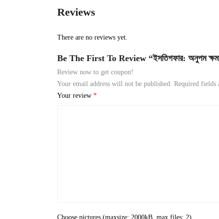
Reviews
There are no reviews yet.
Be The First To Review “ইসতিগফার: অনুপম ক্ষমা
Review now to get coupon!
Your email address will not be published.
Required fields
Your review
*
Choose pictures (maxsize: 2000kB, max files: 2)