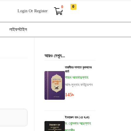
0
0
Login Or Register
লাইফস্টাইল
আরও দেখুন...
তারাবীহর সালাতে কুরআনের
বার্তা
শায়খ আহমাদুল্লাহ
আস-সুন্নাহ ফাউন্ডেশন
145
৳
ইযহারুল হক (২য় খণ্ড)
ড. খোন্দকার আব্দুল্লাহ
জাহাঙ্গীর