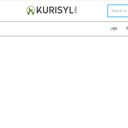
হোম
ব