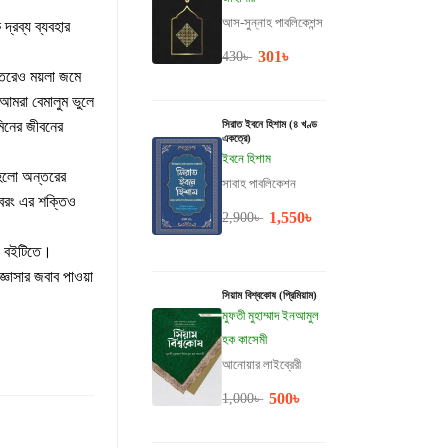
আস-সুন্নাহ পাবলিকেশন্স
্রব্য ব্যবহার
301
৳
430
৳
তরেও ময়লা জমে
 আমরা বেমালুম ভুলে
িনের জীবনের
সিরাত ইবনে হিশাম (৪ খণ্ড
একত্রে)
ইবনে হিশাম
 হলো অন্তরের
সাবাহ পাবলিকেশন
বরং এর শক্তিও
1,550
৳
2,900
৳
য বইটিতে।
্ঞাসার জবাব পাওয়া
সিয়াম বিশ্বকোষ (প্রিমিয়াম)
মুফতী মুহাম্মাদ ইনআমুল
হক কাসেমী
আনোয়ার লাইব্রেরী
500
৳
1,000
৳