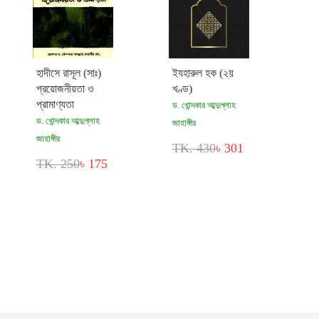
হাদীসে রাসূল (সাঃ)
ইযহারুল হক (২য়
প্রয়োজনীয়তা ও
খণ্ড)
প্রামাণ্যতা
ড. খোন্দকার আব্দুল্লাহ
ড. খোন্দকার আব্দুল্লাহ
জাহাঙ্গীর
জাহাঙ্গীর
TK. 430
৳ 301
TK. 250
৳ 175