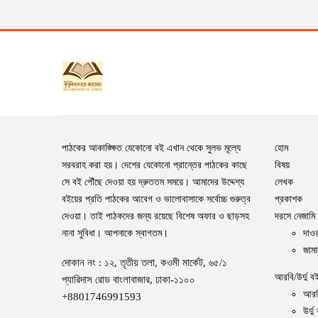
পাঠকের আকাঙ্ক্ষিত যেকোনো বই এখান থেকে সুলভ মূল্যে
হোম
সরবরাহ করা হয়। দেশের যেকোনো প্রান্তের পাঠকের কাছে
বিষয়
সে বই পৌঁছে দেওয়া হয় দ্রুততম সময়ে। আমাদের উদ্দেশ্য
লেখক
বইয়ের প্রতি পাঠকের আবেগ ও ভালোবাসাকে সর্বোচ্চ গুরুত্ব
প্রকাশক
দেওয়া। তাই পাঠকদের জন্য রয়েছে বিশেষ অফার ও ছাড়সহ
দরসে নেজামি
নানা সুবিধা। আপনাকে স্বাগতম।
দাওর
জামা
দোকান নং : ১২, তৃতীয় তলা, কওমী মার্কেট, ৬৫/১
আরবি/উর্দু ব
প্যারিদাস রোড বাংলাবাজার, ঢাকা-১১০০
আরব
+8801746991593
উর্দু