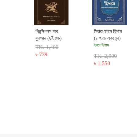
প্রিন্সিপলস অব
সিরাত ইবনে হিশাম
কুরআন (দুই খন্ড)
(৪ খণ্ড একত্রে)
ইবনে হিশাম
TK. 1,400
৳ 739
TK. 2,900
৳ 1,550