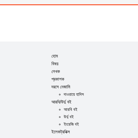
হোম
বিষয়
লেখক
প্রকাশক
দরসে নেজামি
দাওরায়ে হাদিস
আরবি/উর্দু বই
আরবি বই
উর্দু বই
ইংরেজি বই
ইলেকট্রনিক্স