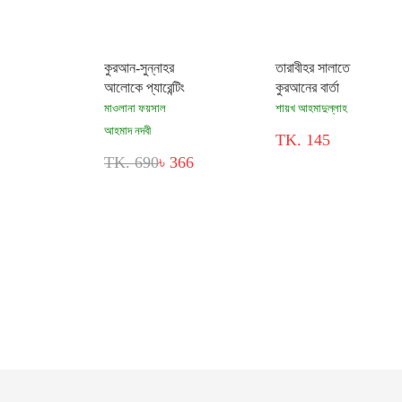
কুরআন-সুন্নাহর
তারাবীহর সালাতে
আলোকে প্যারেন্টিং
কুরআনের বার্তা
মাওলানা ফয়সাল
শায়খ আহমাদুল্লাহ
আহমাদ নদবী
TK. 145
TK. 690
৳ 366