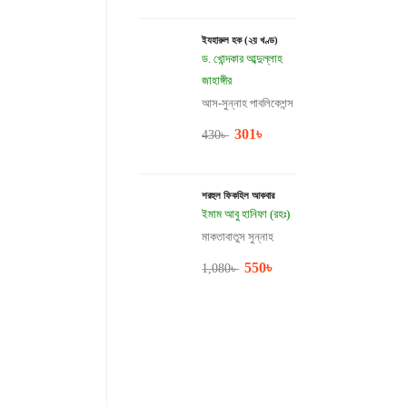
ইযহারুল হক (২য় খণ্ড)
ড. খোন্দকার আব্দুল্লাহ
জাহাঙ্গীর
আস-সুন্নাহ পাবলিকেশন্স
301
৳
430
৳
শরহুল ফিকহিল আকবার
ইমাম আবু হানিফা (রহঃ)
মাকতাবাতুস সুন্নাহ
550
৳
1,080
৳