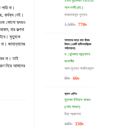
ইমাম মুহিউদ্দীন ইয়াহইয়া
ে পারি না।
আন-নববী (রহ.)
, বার্ধক্য নেই।
মাকতাবাতুস সুন্নাহ
 এবং কোনো হৃদয়ও
770
৳
1,500
৳
বাস, যার কল্পনা
ইবে। মৃত্যুকে
সালাতের মধ্যে হাত বাঁধার
না। জাহান্নামের
বিধান (একটি হাদীসতাত্ত্বিক
পর্যালোচনা)
ড. খোন্দকার আব্দুল্লাহ
পারব না। তাই
জাহাঙ্গীর
িবরণ নিয়ে আমাদের
আস-সুন্নাহ পাবলিকেশন্স
66
৳
80
৳
ক্যাশ মেশিন
মুহাম্মদ ইলিয়াস কাঞ্চন
(কোচ কাঞ্চন)
হিয়া প্রকাশনা
330
৳
440
৳