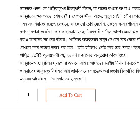
জান্নাত এমন এক শান্তিসুখের চিরস্থায়ী নিবাস, যা আমরা কখনো কল্পনাও করত
জান্নাতের শুরু আছে, শেষ নেই। সেখানে জীবন আছে, মৃত্যু নেই। যৌবন আছে
এমন সব নিয়ামত রয়েছে সেখানে, যা কোনো চোখ দেখেনি, কোনো কান শোনেনি
কখনো কল্পনা করেনি। আর জাহান্নাম হচ্ছে চিরস্থায়ী শাস্তিভোগের এমন এক আ
করাও আমাদের সাধ্যের বাইরে। শাস্তির ভয়াবহতায় মানুষ সেখানে মরে যেতে চা
সেখানে সবার সামনে জবাই করা হবে। তাই চাইলেও কেউ আর মরে যেতে পারবে 
শাস্তি এতটাই প্রলয়ংকরী যে, এর বর্ণনা শুনলেও অন্তরাত্মা কেঁপে ওঠে।
জান্নাত-জাহান্নামের স্বরূপ না জানলে আমরা আমাদের করণীয় নির্ধারণ করতে 
জান্নাতের অফুরন্ত নিয়ামত আর জাহান্নামের প্রচণ্ড ভয়াবহতার বিস্তারিত ব
এবারের আয়োজন—‘জান্নাত-জাহান্নাম ’।
Add To Cart