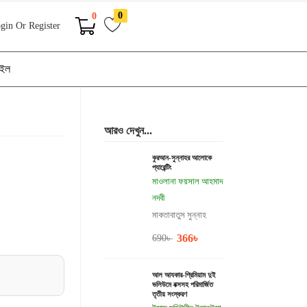
0
0
gin Or Register
াইল
আরও দেখুন...
কুরআন-সুন্নাহর আলোকে
প্যারেন্টিং
মাওলানা ফয়সাল আহমাদ
নদবী
মাকতাবাতুস সুন্নাহ
366
৳
690
৳
আল আযকার-প্রিমিয়াম দুই
ভলিউমে বক্সসহ পরিমার্জিত
তৃতীয় সংস্করণ