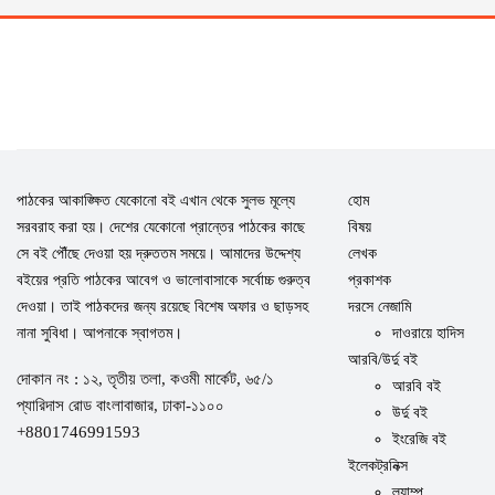
পাঠকের আকাঙ্ক্ষিত যেকোনো বই এখান থেকে সুলভ মূল্যে
হোম
সরবরাহ করা হয়। দেশের যেকোনো প্রান্তের পাঠকের কাছে
বিষয়
সে বই পৌঁছে দেওয়া হয় দ্রুততম সময়ে। আমাদের উদ্দেশ্য
লেখক
বইয়ের প্রতি পাঠকের আবেগ ও ভালোবাসাকে সর্বোচ্চ গুরুত্ব
প্রকাশক
দেওয়া। তাই পাঠকদের জন্য রয়েছে বিশেষ অফার ও ছাড়সহ
দরসে নেজামি
নানা সুবিধা। আপনাকে স্বাগতম।
দাওরায়ে হাদিস
আরবি/উর্দু বই
দোকান নং : ১২, তৃতীয় তলা, কওমী মার্কেট, ৬৫/১
আরবি বই
প্যারিদাস রোড বাংলাবাজার, ঢাকা-১১০০
উর্দু বই
+8801746991593
ইংরেজি বই
ইলেকট্রনিক্স
ল্যাম্প