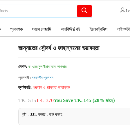
Lo
ক
প্রকাশক
দরসে নেজামি
আরবি/উর্দু বই
ইলেকট্রনিক্স
লাইফস্ট
জান্নাতের সৌন্দর্য ও জাহান্নামের ভয়াবহতা
লেখক:
ড. ওমর সুলাইমান আল-আশকার
প্রকাশনী :
সমকালীন প্রকাশন
ক্যাটাগরি:
পরকাল ও জান্নাত-জাহান্নাম
TK. 515
TK. 370
You Save TK. 145 (28% ছাড়ে)
পৃষ্ঠা : 331, কভার : হার্ড কভার,