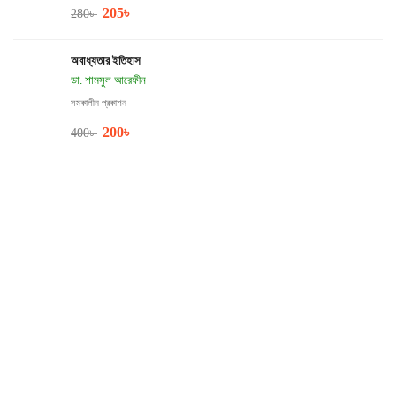
205
৳
280
৳
অবাধ্যতার ইতিহাস
ডা. শামসুল আরেফীন
সমকালীন প্রকাশন
200
৳
400
৳