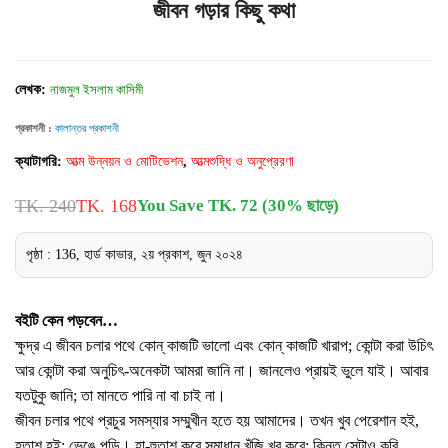
জীবন গড়ার কিছু কথা
লেখক:
নাজমুল ইসলাম কাসিমী
প্রকাশনী :
কালান্তর প্রকাশনী
ক্যাটাগরি:
আত্ম উন্নয়ন ও মোটিভেশন
,
আত্মশুদ্ধি ও অনুপ্রেরণা
TK. 240
TK. 168
You Save TK. 72 (30% ছাড়ে)
পৃষ্ঠা : 136, হার্ড কাভার, ২য় প্রকাশ, জুন ২০২৪
বইটি কেন পড়বেন…
ক্ষুদ্র এ জীবন চলার পথে কোন্ কাজটি ভালো এবং কোন্ কাজটি খারাপ; কোন্টা করা উচিৎ
আর কোন্টা করা অনুচিৎ-অনেকটা আমরা জানি না। জানলেও প্রায়ই ভুলে যাই। আবার
যতটুকু জানি; তা মানতে পারি না বা চাই না।
জীবন চলার পথে প্রচুর সমস্যার সম্মুখীন হতে হয় আমাদের। তখন খুব পেরেশান হই,
হতাশ হই; ভেঙে পড়ি। হা-হুতাশ করে সমাধান খুঁজি খুব করে; কিন্তু সেটাও করি