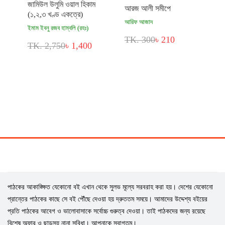
জামিউল উলুমি ওয়াল হিকাম
আরজ আলী সমীপে
(১,২,৩ খণ্ড একত্রে)
আরিফ আজাদ
ইমাম ইবনু রজব হাম্বলি (রহঃ)
TK. 300
৳ 210
TK. 2,750
৳ 1,400
পাঠকের আকাঙ্ক্ষিত যেকোনো বই এখান থেকে সুলভ মূল্যে সরবরাহ করা হয়। দেশের যেকোনো
প্রান্তের পাঠকের কাছে সে বই পৌঁছে দেওয়া হয় দ্রুততম সময়ে। আমাদের উদ্দেশ্য বইয়ের
প্রতি পাঠকের আবেগ ও ভালোবাসাকে সর্বোচ্চ গুরুত্ব দেওয়া। তাই পাঠকদের জন্য রয়েছে
বিশেষ অফার ও ছাড়সহ নানা সুবিধা। আপনাকে স্বাগতম।