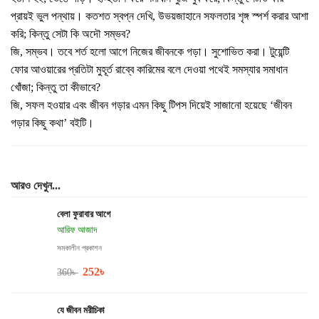
প্রায়ই ভুল পন্থায়। কতশত স্বপ্ন দেখি, উভয়জাহানে সফলতার শৃঙ্গ স্পর্শ করার আশা
করি; কিন্তু সেটা কি অদৌ সম্ভব?
জি, সম্ভব। তবে শর্ত হলো আগে নিজের জীবনকে গড়া। সুশোভিত করা। টুয়েন্টি
ফোর আওয়ারের প্রতিটা মুহূর্ত রাব্বে কারিমের বলে দেওয়া পথেই সমস্যার সমাধান
খোঁজা; কিন্তু তা কীভাবে?
জি, সফল হওয়ার এবং জীবন গড়ার এমন কিছু টিপস দিয়েই সাজানো হয়েছে ‘জীবন
গড়ার কিছু কথা’ বইটি।
আরও দেখুন...
বেলা ফুরাবার আগে
আরিফ আজাদ
সমকালীন প্রকাশন
252
৳
360
৳
যে জীবন মরীচিকা