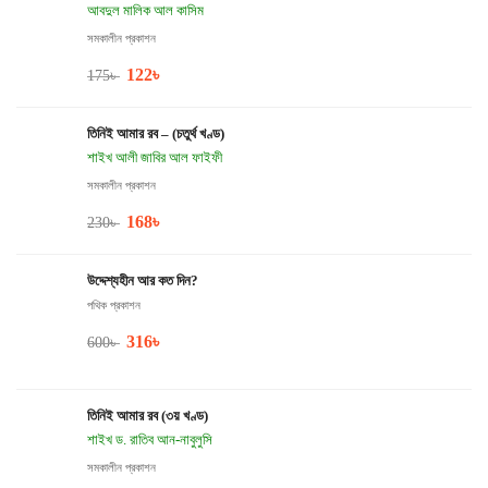
আবদুল মালিক আল কাসিম
সমকালীন প্রকাশন
122
৳
175
৳
তিনিই আমার রব – (চতুর্থ খণ্ড)
শাইখ আলী জাবির আল ফাইফী
সমকালীন প্রকাশন
168
৳
230
৳
উদ্দেশ্যহীন আর কত দিন?
পথিক প্রকাশন
316
৳
600
৳
তিনিই আমার রব (৩য় খণ্ড)
শাইখ ড. রাতিব আন-নাবুলুসি
সমকালীন প্রকাশন