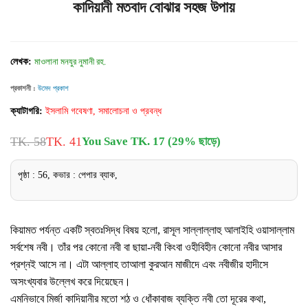
কাদিয়ানী মতবাদ বোঝার সহজ উপায়
লেখক:
মাওলানা মনযুর নুমানী রহ.
প্রকাশনী :
উমেদ প্রকাশ
ক্যাটাগরি:
ইসলামি গবেষণা, সমালোচনা ও প্রবন্ধ
TK. 58
TK. 41
You Save TK. 17 (29% ছাড়ে)
পৃষ্ঠা : 56, কভার : পেপার ব্যাক,
কিয়ামত পর্যন্ত একটি স্বতঃসিদ্ধ বিষয় হলো, রাসূল সাল্লাল্লাহু আলাইহি ওয়াসাল্লাম
সর্বশেষ নবী। তাঁর পর কোনো নবী বা ছায়া-নবী কিংবা ওহীবিহীন কোনো নবীর আসার
প্রশ্নই আসে না। এটা আল্লাহ তাআলা কুরআন মাজীদে এবং নবীজীর হাদীসে
অসংখ্যবার উল্লেখ করে দিয়েছেন।
এমনিভাবে মির্জা কাদিয়ানীর মতো শঠ ও ধোঁকাবাজ ব্যক্তি নবী তো দূরের কথা,