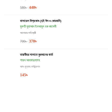
440
৳
580
৳
মাসায়েল বিশ্বকোষ (দুই ঈদ ও কোরবানি)
মুফতী মুহাম্মাদ ইনআমুল হক কাসেমী
আনোয়ার লাইব্রেরী
370
৳
700
৳
তারাবীহর সালাতে কুরআনের বার্তা
শায়খ আহমাদুল্লাহ
আস-সুন্নাহ ফাউন্ডেশন
145
৳