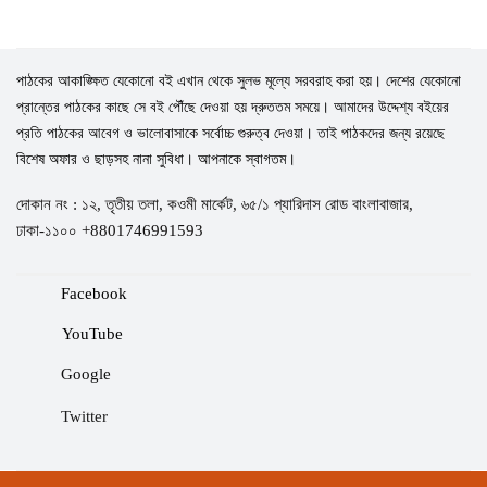
পাঠকের আকাঙ্ক্ষিত যেকোনো বই এখান থেকে সুলভ মূল্যে সরবরাহ করা হয়। দেশের যেকোনো
প্রান্তের পাঠকের কাছে সে বই পৌঁছে দেওয়া হয় দ্রুততম সময়ে। আমাদের উদ্দেশ্য বইয়ের
প্রতি পাঠকের আবেগ ও ভালোবাসাকে সর্বোচ্চ গুরুত্ব দেওয়া। তাই পাঠকদের জন্য রয়েছে
বিশেষ অফার ও ছাড়সহ নানা সুবিধা। আপনাকে স্বাগতম।
দোকান নং : ১২, তৃতীয় তলা, কওমী মার্কেট, ৬৫/১ প্যারিদাস রোড বাংলাবাজার,
ঢাকা-১১০০ +8801746991593
Facebook
YouTube
Google
Twitter