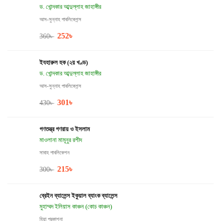
ড. খোন্দকার আব্দুল্লাহ জাহাঙ্গীর
আস-সুন্নাহ পাবলিকেশন্স
252
৳
360
৳
ইযহারুল হক (২য় খণ্ড)
ড. খোন্দকার আব্দুল্লাহ জাহাঙ্গীর
আস-সুন্নাহ পাবলিকেশন্স
301
৳
430
৳
গণতন্ত্র গণরায় ও ইসলাম
মাওলানা মামূনুর রশীদ
সাবাহ পাবলিকেশন
215
৳
300
৳
ব্রেইন ব্যালেন্স ইকুয়াল ব্যাংক ব্যালেন্স
মুহাম্মদ ইলিয়াস কাঞ্চন (কোচ কাঞ্চন)
হিয়া প্রকাশনা