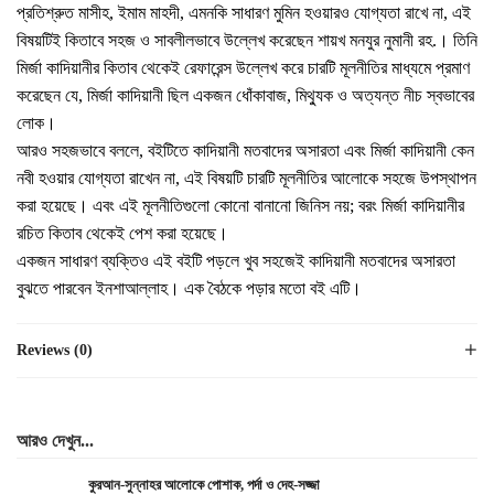
প্রতিশ্রুত মাসীহ, ইমাম মাহদী, এমনকি সাধারণ মুমিন হওয়ারও যোগ্যতা রাখে না, এই
বিষয়টিই কিতাবে সহজ ও সাবলীলভাবে উল্লেখ করেছেন শায়খ মনযুর নুমানী রহ.। তিনি
মির্জা কাদিয়ানীর কিতাব থেকেই রেফারেন্স উল্লেখ করে চারটি মূলনীতির মাধ্যমে প্রমাণ
করেছেন যে, মির্জা কাদিয়ানী ছিল একজন ধোঁকাবাজ, মিথ্যুক ও অত্যন্ত নীচ স্বভাবের
লোক।
আরও সহজভাবে বললে, বইটিতে কাদিয়ানী মতবাদের অসারতা এবং মির্জা কাদিয়ানী কেন
নবী হওয়ার যোগ্যতা রাখেন না, এই বিষয়টি চারটি মূলনীতির আলোকে সহজে উপস্থাপন
করা হয়েছে। এবং এই মূলনীতিগুলো কোনো বানানো জিনিস নয়; বরং মির্জা কাদিয়ানীর
রচিত কিতাব থেকেই পেশ করা হয়েছে।
একজন সাধারণ ব্যক্তিও এই বইটি পড়লে খুব সহজেই কাদিয়ানী মতবাদের অসারতা
বুঝতে পারবেন ইনশাআল্লাহ। এক বৈঠকে পড়ার মতো বই এটি।
Reviews (0)
আরও দেখুন...
কুরআন-সুন্নাহর আলোকে পোশাক, পর্দা ও দেহ-সজ্জা