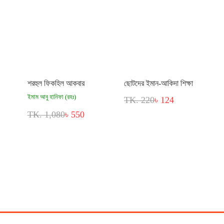
শরহুল ফিকহিল আকবার
ছোটদের ইমান-আকিদা শিক্ষা
ইমাম আবু হানিফা (রহঃ)
TK. 220
৳ 124
TK. 1,080
৳ 550