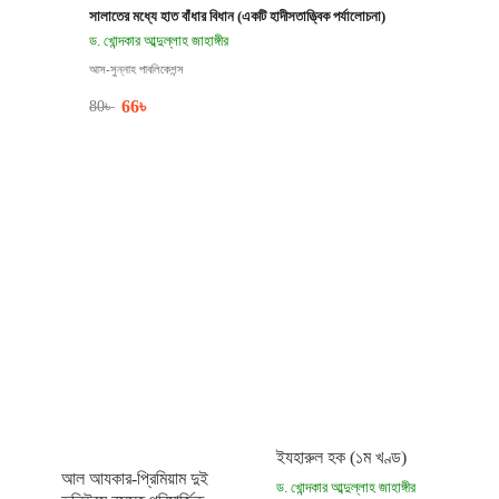
সালাতের মধ্যে হাত বাঁধার বিধান (একটি হাদীসতাত্ত্বিক পর্যালোচনা)
ড. খোন্দকার আব্দুল্লাহ জাহাঙ্গীর
আস-সুন্নাহ পাবলিকেশন্স
66
৳
80
৳
ইযহারুল হক (১ম খণ্ড)
আল আযকার-প্রিমিয়াম দুই
ড. খোন্দকার আব্দুল্লাহ জাহাঙ্গীর