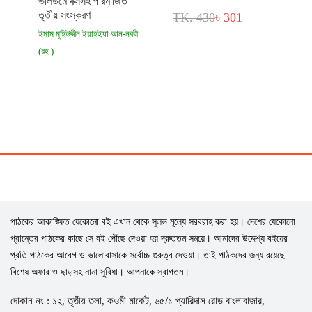
ভলিউমে বক্সসহ পরিমার্জিত
তৃতীয় সংস্করণ
TK. 430
৳ 301
ইমাম মুহিউদ্দীন ইয়াহইয়া আন-নববী
(রহ.)
TK. 1,500
৳ 770
পাঠকের আকাঙ্ক্ষিত যেকোনো বই এখান থেকে সুলভ মূল্যে সরবরাহ করা হয়। দেশের যেকোনো
প্রান্তের পাঠকের কাছে সে বই পৌঁছে দেওয়া হয় দ্রুততম সময়ে। আমাদের উদ্দেশ্য বইয়ের
প্রতি পাঠকের আবেগ ও ভালোবাসাকে সর্বোচ্চ গুরুত্ব দেওয়া। তাই পাঠকদের জন্য রয়েছে
বিশেষ অফার ও ছাড়সহ নানা সুবিধা। আপনাকে স্বাগতম।
দোকান নং : ১২, তৃতীয় তলা, কওমী মার্কেট, ৬৫/১ প্যারিদাস রোড বাংলাবাজার,