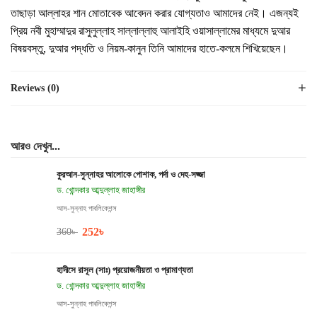
তাছাড়া আল্লাহর শান মোতাবেক আবেদন করার যোগ্যতাও আমাদের নেই। এজন্যই
প্রিয় নবী মুহাম্মাদুর রাসুলুল্লাহ সাল্লাল্লাহু আলাইহি ওয়াসাল্লামের মাধ্যমে দুআর
বিষয়বস্তু, দুআর পদ্ধতি ও নিয়ম-কানুন তিনি আমাদের হাতে-কলমে শিখিয়েছেন।
Reviews (0)
আরও দেখুন...
কুরআন-সুন্নাহর আলোকে পোশাক, পর্দা ও দেহ-সজ্জা
ড. খোন্দকার আব্দুল্লাহ জাহাঙ্গীর
আস-সুন্নাহ পাবলিকেশন্স
252
৳
360
৳
হাদীসে রাসূল (সাঃ) প্রয়োজনীয়তা ও প্রামাণ্যতা
ড. খোন্দকার আব্দুল্লাহ জাহাঙ্গীর
আস-সুন্নাহ পাবলিকেশন্স