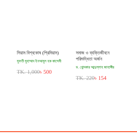
সিয়াম বিশ্বকোষ (প্রিমিয়াম)
সমাজ ও ব্যক্তিজীবনে
পরিশুদ্ধিতা অর্জন
মুফতী মুহাম্মাদ ইনআমুল হক কাসেমী
ড. খোন্দকার আব্দুল্লাহ জাহাঙ্গীর
TK. 1,000
৳ 500
TK. 220
৳ 154