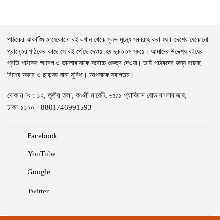
পাঠকের আকাঙ্ক্ষিত যেকোনো বই এখান থেকে সুলভ মূল্যে সরবরাহ করা হয়। দেশের যেকোনো
প্রান্তের পাঠকের কাছে সে বই পৌঁছে দেওয়া হয় দ্রুততম সময়ে। আমাদের উদ্দেশ্য বইয়ের
প্রতি পাঠকের আবেগ ও ভালোবাসাকে সর্বোচ্চ গুরুত্ব দেওয়া। তাই পাঠকদের জন্য রয়েছে
বিশেষ অফার ও ছাড়সহ নানা সুবিধা। আপনাকে স্বাগতম।
দোকান নং : ১২, তৃতীয় তলা, কওমী মার্কেট, ৬৫/১ প্যারিদাস রোড বাংলাবাজার,
ঢাকা-১১০০ +8801746991593
Facebook
YouTube
Google
Twitter