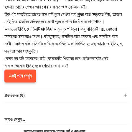
হওয়ায় তাদের শেখার আর বোঝার ক্ষমতাও থাকে অভাবনীয়।
ঠিক এই সময়টাতে তাদের মনে যদি বুনে দেওয়া যায় সুন্দর আর শুদ্ধতার বীজ, তাহলে
সেই বীজ একদিন মহিরুহ হয়ে মাথা তুলতে পারে নিঃসীম আকাশ পানে।
আমাদের ইতিহাসে তিনটি মাসজিদ অত্যন্ত পবিত্র। শুধু পবিত্রই নয়, সেগুলো
আমাদের ঈমানেরও অংশ। বাইতুল্লাহ, মাসজিদ আল আকসা এবং মাসজিদ আন
নববী। এই মাসজিদ তিনটিকে ঘিরে আবর্তিত এবং বিবর্তিত হয়েছে আমাদের ইতিহাস,
সভ্যতা আর সংস্কৃতি।
কেমন হয় যদি আমাদের ছোট্ট কোমলমতি শিশুদের মনে ছোটবেলাতেই সেই
মাসজিদগুলোর ইতিহাসকে গেঁথে দেওয়া যায়?
একটু পরে দেখুন
Reviews (0)
আরও দেখুন...
কুরআন-সুন্নাহর আলোকে পোশাক, পর্দা ও দেহ-সজ্জা