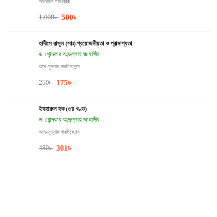
আনোয়ার লাইব্রেরী
500
৳
1,000
৳
হাদীসে রাসূল (সাঃ) প্রয়োজনীয়তা ও প্রামাণ্যতা
ড. খোন্দকার আব্দুল্লাহ জাহাঙ্গীর
আস-সুন্নাহ পাবলিকেশন্স
175
৳
250
৳
ইযহারুল হক (৩য় খণ্ড)
ড. খোন্দকার আব্দুল্লাহ জাহাঙ্গীর
আস-সুন্নাহ পাবলিকেশন্স
301
৳
430
৳