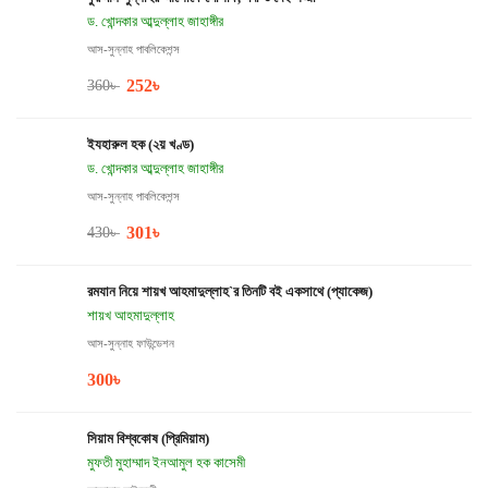
ড. খোন্দকার আব্দুল্লাহ জাহাঙ্গীর
আস-সুন্নাহ পাবলিকেশন্স
252
৳
360
৳
ইযহারুল হক (২য় খণ্ড)
ড. খোন্দকার আব্দুল্লাহ জাহাঙ্গীর
আস-সুন্নাহ পাবলিকেশন্স
301
৳
430
৳
রমযান নিয়ে শায়খ আহমাদুল্লাহ`র তিনটি বই একসাথে (প্যাকেজ)
শায়খ আহমাদুল্লাহ
আস-সুন্নাহ ফাউন্ডেশন
300
৳
সিয়াম বিশ্বকোষ (প্রিমিয়াম)
মুফতী মুহাম্মাদ ইনআমুল হক কাসেমী