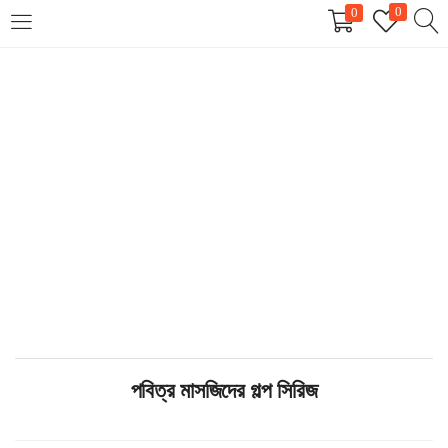
0
0
LOGIN
REGISTER
Enter your username and password to login.
Remember me
Login
Lost password?
পবিত্র মাসজিদের গল্প সিরিজ