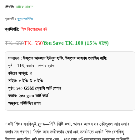
লেখক:
আরিফ আজাদ
প্রকাশনী :
সুকুন পাবলিশিং
ক্যাটাগরি:
শিশু কিশোরদের বই
TK. 650
TK. 550
You Save TK. 100 (15% ছাড়ে)
সম্পাদক :
উস্তায আমজাদ ইউনুস হাফি
,
উস্তায আহমাদ তামজিদ হাফি,
পৃষ্ঠা : 116, কভার : পেপার ব্যাক
বইয়ের সংখ্যা: ৩
সাইজ: ৮ ইঞ্চি X ৮ ইঞ্চি
পৃষ্ঠা: ১২০ GSM গ্লোসি আর্ট পেপার
কভার: ২৫০ gsm আর্ট কার্ড
অঙ্কন: মহিউদ্দিন রূপম
একটা শিশুর সবকিছুই সুন্দর—মিষ্টি মিষ্টি কথা, আজব আজব সব কৌতূহল আর মজার
মজার সব প্রশ্ন। নির্মল আর সজীবতায় ঘেরা এই সময়টাতে একটা শিশু বেশকিছু
বিষয়ের প্রাথমিক পাঠ লাভ করে নেয়। পাপ আর পঙ্কিলতামুক্ত তনুমনের অধিকারী