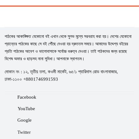
পাঠকের আকাঙ্ক্ষিত যেকোনো বই এখান থেকে সুলভ মূল্যে সরবরাহ করা হয়। দেশের যেকোনো
প্রান্তের পাঠকের কাছে সে বই পৌঁছে দেওয়া হয় দ্রুততম সময়ে। আমাদের উদ্দেশ্য বইয়ের
প্রতি পাঠকের আবেগ ও ভালোবাসাকে সর্বোচ্চ গুরুত্ব দেওয়া। তাই পাঠকদের জন্য রয়েছে
বিশেষ অফার ও ছাড়সহ নানা সুবিধা। আপনাকে স্বাগতম।
দোকান নং : ১২, তৃতীয় তলা, কওমী মার্কেট, ৬৫/১ প্যারিদাস রোড বাংলাবাজার,
ঢাকা-১১০০ +8801746991593
Facebook
YouTube
Google
Twitter