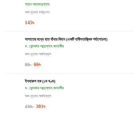
শায়খ আহমাদুল্লাহ
আস-সুন্নাহ ফাউন্ডেশন
145
৳
সালাতের মধ্যে হাত বাঁধার বিধান (একটি হাদীসতাত্ত্বিক পর্যালোচনা)
ড. খোন্দকার আব্দুল্লাহ জাহাঙ্গীর
আস-সুন্নাহ পাবলিকেশন্স
66
৳
80
৳
ইযহারুল হক (১ম খণ্ড)
ড. খোন্দকার আব্দুল্লাহ জাহাঙ্গীর
আস-সুন্নাহ পাবলিকেশন্স
301
৳
430
৳