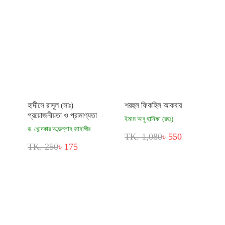
হাদীসে রাসূল (সাঃ)
শরহুল ফিকহিল আকবার
প্রয়োজনীয়তা ও প্রামাণ্যতা
ইমাম আবু হানিফা (রহঃ)
ড. খোন্দকার আব্দুল্লাহ জাহাঙ্গীর
TK. 1,080
৳ 550
TK. 250
৳ 175