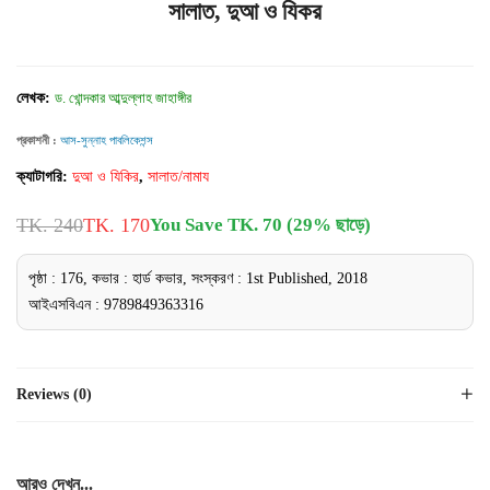
সালাত, দুআ ও যিকর
লেখক:
ড. খোন্দকার আব্দুল্লাহ জাহাঙ্গীর
প্রকাশনী :
আস-সুন্নাহ পাবলিকেশন্স
ক্যাটাগরি:
দুআ ও যিকির
,
সালাত/নামায
TK. 240
TK. 170
You Save TK. 70 (29% ছাড়ে)
পৃষ্ঠা : 176, কভার : হার্ড কভার, সংস্করণ : 1st Published, 2018
আইএসবিএন : 9789849363316
Reviews (0)
আরও দেখুন...