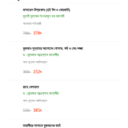
মাসায়েল বিশ্বকোষ (দুই ঈদ ও কোরবানি)
মুফতী মুহাম্মাদ ইনআমুল হক কাসেমী
আনোয়ার লাইব্রেরী
370
৳
700
৳
কুরআন-সুন্নাহর আলোকে পোশাক, পর্দা ও দেহ-সজ্জা
ড. খোন্দকার আব্দুল্লাহ জাহাঙ্গীর
আস-সুন্নাহ পাবলিকেশন্স
252
৳
360
৳
রাহে বেলায়াত
ড. খোন্দকার আব্দুল্লাহ জাহাঙ্গীর
আস-সুন্নাহ পাবলিকেশন্স
385
৳
550
৳
তারাবীহর সালাতে কুরআনের বার্তা