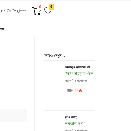
0
0
gin Or Register
াইল
আরও দেখুন...
আত্মশুদ্ধির ব্যাবহারিক পাঠ
উস্তায মাহমুদ তাওফিক
সমকালীন প্রকাশন
95
৳
190
৳
সুখের নাটাই
আফরোজা হাসান
সমকালীন প্রকাশন