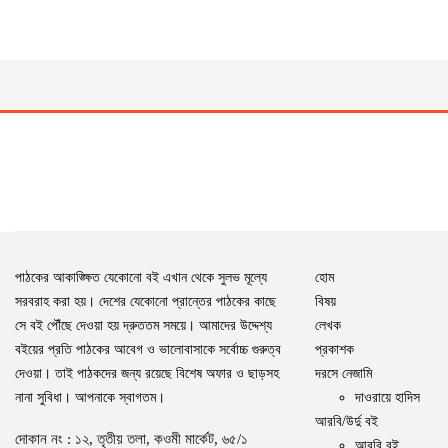
পাঠকের আকাঙ্ক্ষিত যেকোনো বই এখান থেকে সুলভ মূল্যে
হোম
সরবরাহ করা হয়। দেশের যেকোনো প্রান্তের পাঠকের কাছে
বিষয়
সে বই পৌঁছে দেওয়া হয় দ্রুততম সময়ে। আমাদের উদ্দেশ্য
লেখক
বইয়ের প্রতি পাঠকের আবেগ ও ভালোবাসাকে সর্বোচ্চ গুরুত্ব
প্রকাশক
দেওয়া। তাই পাঠকদের জন্য রয়েছে বিশেষ অফার ও ছাড়সহ
দরসে নেজামি
নানা সুবিধা। আপনাকে স্বাগতম।
দাওরায়ে হাদিস
আরবি/উর্দু বই
দোকান নং : ১২, তৃতীয় তলা, কওমী মার্কেট, ৬৫/১
আরবি বই