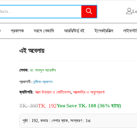
Lo
ক
প্রকাশক
দরসে নেজামি
আরবি/উর্দু বই
ইলেকট্রনিক্স
লাইফস্ট
এই অবেলায়
লেখক:
ডা. শামসুল আরেফীন
প্রকাশনী :
সন্দীপন প্রকাশন
ক্যাটাগরি:
আত্ম উন্নয়ন ও মোটিভেশন
,
আত্মশুদ্ধি ও অনুপ্রেরণা
TK. 300
TK. 192
You Save TK. 108 (36% ছাড়ে)
পৃষ্ঠা : 192, কভার : পেপার ব্যাক, সংস্করণ : 1st