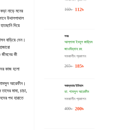
112
৳
160
৳
কড়া নাড়ে মনের
ফোনে উথালপাথাল
 হাতছানি দিয়ে
সবর
াসন বাড়িয়ে দেন।
আল্লামা ইবনুল কায়্যিম
হাজারো
জাওযিয়্যাহ রহ
ও জীবনের কী
সমকালীন প্রকাশন
185
৳
265
৳
ীদের কাজ হলো
. শামসুল আরেফীন।
অবাধ্যতার ইতিহাস
তাদের মামা, চাচা,
ডা. শামসুল আরেফীন
ীনদের পথ হারাতে
সমকালীন প্রকাশন
200
৳
400
৳