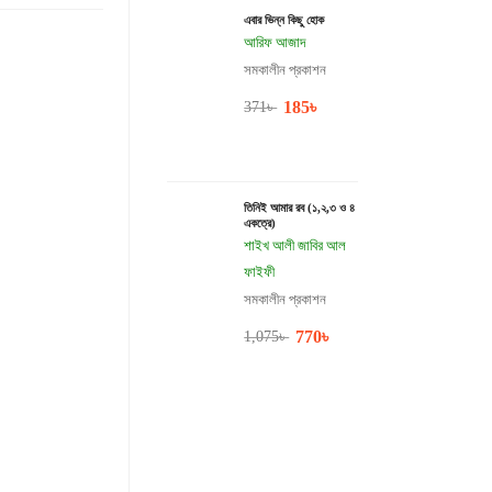
এবার ভিন্ন কিছু হোক
আরিফ আজাদ
সমকালীন প্রকাশন
185
৳
371
৳
তিনিই আমার রব (১,২,৩ ও ৪
একত্রে)
শাইখ আলী জাবির আল
ফাইফী
সমকালীন প্রকাশন
770
৳
1,075
৳