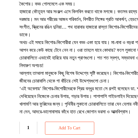
কৈশোর। বড্ড গোলমেলে এক সময়।
হাজারো কৌতূহল আর সংকল্প এসে কিলবিল করতে থাকে মগজে। কতসব রহস্য 
দরজায়। মন আর শরীরের আজব পরিবর্তন, বিপরীত লিঙ্গের প্রতি আকর্ষণ, হেড
সংগীত, স্ক্রিনের রঙিন দুনিয়া… পথ হারাবার হাজারো রাস্তা কিশোর-কিশোরীদের
ডাকে।
অথচ এই সময়ে কিশোর-কিশোরীরা যেন বড্ড একা হয়ে যায়। মা-বাবা ও বড়রা শ
আপন করে কেউ কাছে টেনে নেন না। ওরা তাহলে যাবে কোথায়? ফলে লুকানো 
চোরাবালিতে এভাবেই হারিয়ে যায় নতুন প্রাণগুলো। শত শত স্বপ্ন, সম্ভাবনা 
নিদারুণ অপচয়!
আল্লাহ তাআলা মানুষকে কিছু বিশেষ উদ্দেশ্যে সৃষ্টি করেছেন। কিশোর-কিশোর
জীবনের চোরাবালি থেকে গা বাঁচিয়ে সেই উদ্দেশ্যগুলো চেনা।
‘এই অবেলায়’ কিশোর-কিশোরীদেরকে প্রিয় বন্ধুর মতো সে গল্পই বলেছেন ডা
দেখিয়েছেন নিজেকে চেনার উপায়, গড়ার উপায়। পাশাপাশি গাইডলাইন দিয়েছেন 
খালামণি আর ফুপ্পিদের জন্য। পৃথিবীর লুকানো চোরাবালিতে তারা যেন হেলায় নব
না দেন, আদরে-ভালোবাসায় কাঁধে হাত রেখে জোগান ভরসা ও আত্মবিশ্বাস।
Add To Cart