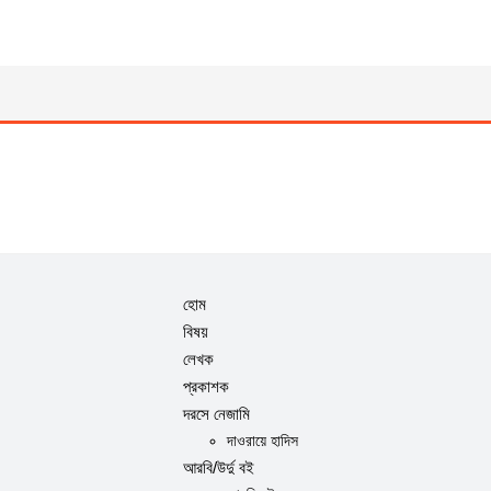
হোম
বিষয়
লেখক
প্রকাশক
দরসে নেজামি
দাওরায়ে হাদিস
আরবি/উর্দু বই