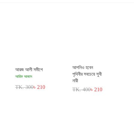
আপনিও হবেন
আরজ আলী সমীপে
পৃথিবীর সবচেয়ে সুখী
আরিফ আজাদ
নারী
TK. 300
৳ 210
TK. 400
৳ 210