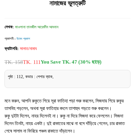
নামাজের ভুলত্রুটি
লেখক:
মাওলানা তানজীল আরেফীন আদনান
প্রকাশনী :
উমেদ প্রকাশ
ক্যাটাগরি:
সালাত/নামায
TK. 158
TK. 111
You Save TK. 47 (30% ছাড়ে)
পৃষ্ঠা : 112, কভার : পেপার ব্যাক,
মনে করুন, আপনি রুকুতে গিয়ে সূরা ফাতিহা পড়া শুরু করলেন, সিজদায় গিয়ে রুকুর
তাসবিহ পড়লেন, অথবা সূরা ফাতিহার বদলে তাশাহুদ পড়তে শুরু করলেন।
রুকু দুইটা দিলেন, নাহয় দিলেনই না। রুকু না দিয়ে সিজদা করে ফেললেন। সিজদা
দিলেন তিনটা, নাহয় একটা। দুই রাকাতের মাঝে না বসে দাঁড়িয়ে গেলেন, চার রাকাত
শেষে সালাম না ফিরিয়ে পঞ্চম রাকাতে দাঁড়ালেন।