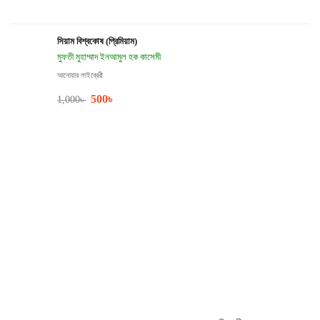
সিয়াম বিশ্বকোষ (প্রিমিয়াম)
মুফতী মুহাম্মাদ ইনআমুল হক কাসেমী
আনোয়ার লাইব্রেরী
500
৳
1,000
৳