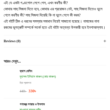
এই যে একটা গণ্ডগোল লেগে গেল, এখন করণীয় কী?
কোথায় সাহু সিজদা দিতে হবে, কোথায় এর প্রয়োজন নেই, সাহু সিজদা দিতেও ভুলে
গেলে করণীয় কী? সাহু সিজদা দিয়েছি কি না ভুলে গেলে কী করব?
এই বইটি ঠিক এ ধরনের সমস্যার সমাধান নিয়েই সাজানো হয়েছে। নামাজের নানা
রকমের ভুলত্রুটি সম্পর্কে সতর্ক হতে এই বইটা অত্যন্ত উপকারী হবে ইনশাআল্লাহ।
Reviews (0)
আরও দেখুন...
ক্যাশ মেশিন
মুহাম্মদ ইলিয়াস কাঞ্চন (কোচ কাঞ্চন)
হিয়া প্রকাশনা
330
৳
440
৳
গণতন্ত্র গণরায় ও ইসলাম
মাওলানা মামূনুর রশীদ