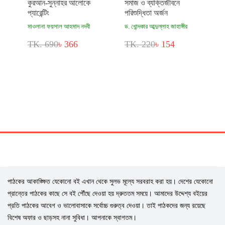
কুরআন-সুন্নাহর আলোকে
সমাজ ও ব্যক্তিজীবনে
প্যারেন্টিং
পরিশুদ্ধিতা অর্জন
মাওলানা ফয়সাল আহমাদ নদবী
ড. খোন্দকার আব্দুল্লাহ জাহাঙ্গীর
TK. 690
৳ 366
TK. 220
৳ 154
পাঠকের আকাঙ্ক্ষিত যেকোনো বই এখান থেকে সুলভ মূল্যে সরবরাহ করা হয়। দেশের যেকোনো
প্রান্তের পাঠকের কাছে সে বই পৌঁছে দেওয়া হয় দ্রুততম সময়ে। আমাদের উদ্দেশ্য বইয়ের
প্রতি পাঠকের আবেগ ও ভালোবাসাকে সর্বোচ্চ গুরুত্ব দেওয়া। তাই পাঠকদের জন্য রয়েছে
বিশেষ অফার ও ছাড়সহ নানা সুবিধা। আপনাকে স্বাগতম।