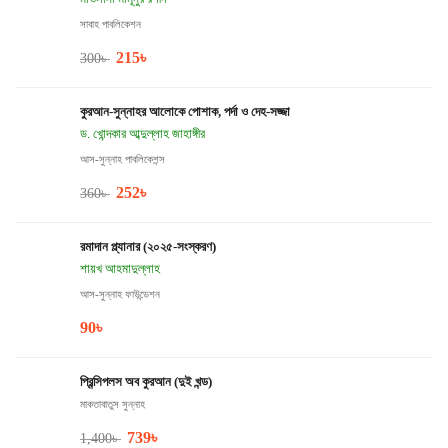
সাবাহ পাবলিকেশন
215
৳
300
৳
কুরআন-সুন্নাহর আলোকে পোশাক, পর্দা ও দেহ-সজ্জা
ড. খোন্দকার আব্দুল্লাহ জাহাঙ্গীর
আস-সুন্নাহ পাবলিকেশন্স
252
৳
360
৳
রমাদান প্ল্যানার (২০২৫-সংস্করণ)
শায়খ আহমাদুল্লাহ
আস-সুন্নাহ ফাউন্ডেশন
90
৳
প্রিন্সিপলস অব কুরআন (দুই খন্ড)
মাকতাবাতুস সুন্নাহ
739
৳
1,400
৳