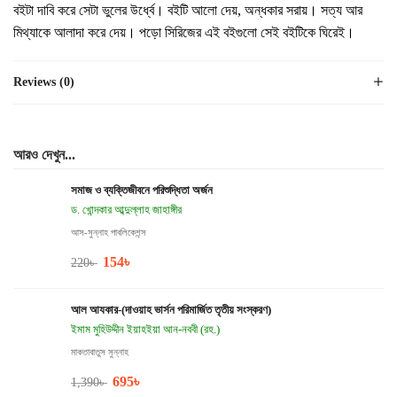
বইটা দাবি করে সেটা ভুলের উর্ধ্বে। বইটি আলো দেয়, অন্ধকার সরায়। সত্য আর
মিথ্যাকে আলাদা করে দেয়। পড়ো সিরিজের এই বইগুলো সেই বইটিকে ঘিরেই।
Reviews (0)
আরও দেখুন...
সমাজ ও ব্যক্তিজীবনে পরিশুদ্ধিতা অর্জন
ড. খোন্দকার আব্দুল্লাহ জাহাঙ্গীর
আস-সুন্নাহ পাবলিকেশন্স
154
৳
220
৳
আল আযকার-(দাওয়াহ ভার্সন পরিমার্জিত তৃতীয় সংস্করণ)
ইমাম মুহিউদ্দীন ইয়াহইয়া আন-নববী (রহ.)
মাকতাবাতুস সুন্নাহ
695
৳
1,390
৳