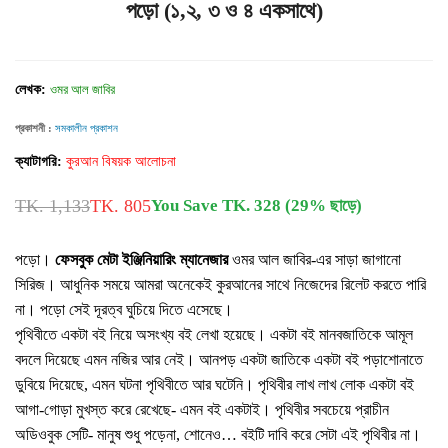
পড়ো (১,২, ৩ ও ৪ একসাথে)
লেখক:
ওমর আল জাবির
প্রকাশনী :
সমকালীন প্রকাশন
ক্যাটাগরি:
কুরআন বিষয়ক আলোচনা
TK. 1,133
TK. 805
You Save TK. 328 (29% ছাড়ে)
পড়ো।
ফেসবুক মেটা ইঞ্জিনিয়ারিং ম্যানেজার
ওমর আল জাবির-এর সাড়া জাগানো
সিরিজ। আধুনিক সময়ে আমরা অনেকেই কুরআনের সাথে নিজেদের রিলেট করতে পারি
না। পড়ো সেই দূরত্ব ঘুচিয়ে দিতে এসেছে।
পৃথিবীতে একটা বই নিয়ে অসংখ্য বই লেখা হয়েছে। একটা বই মানবজাতিকে আমূল
বদলে দিয়েছে এমন নজির আর নেই। আনপড় একটা জাতিকে একটা বই পড়াশোনাতে
ডুবিয়ে দিয়েছে, এমন ঘটনা পৃথিবীতে আর ঘটেনি। পৃথিবীর লাখ লাখ লোক একটা বই
আগা-গোড়া মুখস্ত করে রেখেছে- এমন বই একটাই। পৃথিবীর সবচেয়ে প্রাচীন
অডিওবুক সেটি- মানুষ শুধু পড়েনা, শোনেও… বইটি দাবি করে সেটা এই পৃথিবীর না।