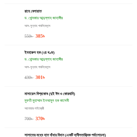
রাহে বেলায়াত
ড. খোন্দকার আব্দুল্লাহ জাহাঙ্গীর
আস-সুন্নাহ পাবলিকেশন্স
385
৳
550
৳
ইযহারুল হক (২য় খণ্ড)
ড. খোন্দকার আব্দুল্লাহ জাহাঙ্গীর
আস-সুন্নাহ পাবলিকেশন্স
301
৳
430
৳
মাসায়েল বিশ্বকোষ (দুই ঈদ ও কোরবানি)
মুফতী মুহাম্মাদ ইনআমুল হক কাসেমী
আনোয়ার লাইব্রেরী
370
৳
700
৳
সালাতের মধ্যে হাত বাঁধার বিধান (একটি হাদীসতাত্ত্বিক পর্যালোচনা)