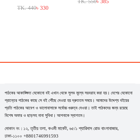
TK. 550
৳ 385
TK. 440
৳ 330
পাঠকের আকাঙ্ক্ষিত যেকোনো বই এখান থেকে সুলভ মূল্যে সরবরাহ করা হয়। দেশের যেকোনো
প্রান্তের পাঠকের কাছে সে বই পৌঁছে দেওয়া হয় দ্রুততম সময়ে। আমাদের উদ্দেশ্য বইয়ের
প্রতি পাঠকের আবেগ ও ভালোবাসাকে সর্বোচ্চ গুরুত্ব দেওয়া। তাই পাঠকদের জন্য রয়েছে
বিশেষ অফার ও ছাড়সহ নানা সুবিধা। আপনাকে স্বাগতম।
দোকান নং : ১২, তৃতীয় তলা, কওমী মার্কেট, ৬৫/১ প্যারিদাস রোড বাংলাবাজার,
ঢাকা-১১০০ +8801746991593